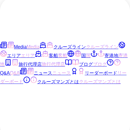
Media
Media
クルーズライン
クルーズライン
エリア
エリア
客船
客船
国
国
寄港地
寄港
地
旅行代理店
旅行代理店
ブログ
ブログ
Q&A
Q&A
ニュース
ニュース
リーダーボード
リー
ダーボード
クルーズマンズとは
クルーズマンズとは