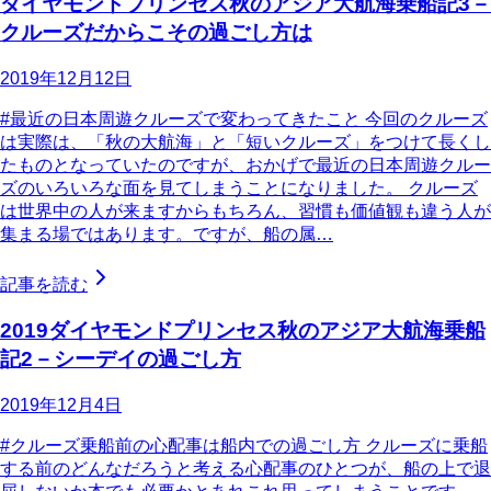
ダイヤモンドプリンセス秋のアジア大航海乗船記3－
クルーズだからこその過ごし方は
2019年12月12日
#最近の日本周遊クルーズで変わってきたこと 今回のクルーズ
は実際は、「秋の大航海」と「短いクルーズ」をつけて長くし
たものとなっていたのですが、おかげで最近の日本周遊クルー
ズのいろいろな面を見てしまうことになりました。 クルーズ
は世界中の人が来ますからもちろん、習慣も価値観も違う人が
集まる場ではあります。ですが、船の属…
記事を読む
2019ダイヤモンドプリンセス秋のアジア大航海乗船
記2－シーデイの過ごし方
2019年12月4日
#クルーズ乗船前の心配事は船内での過ごし方 クルーズに乗船
する前のどんなだろうと考える心配事のひとつが、船の上で退