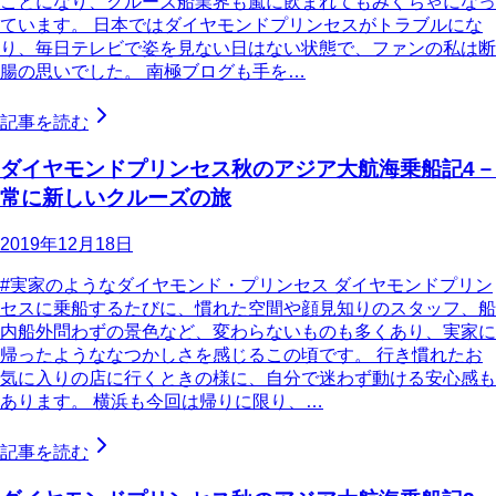
ことになり、クルーズ船業界も嵐に飲まれてもみくちゃになっ
ています。 日本ではダイヤモンドプリンセスがトラブルにな
り、毎日テレビで姿を見ない日はない状態で、ファンの私は断
腸の思いでした。 南極ブログも手を…
記事を読む
ダイヤモンドプリンセス秋のアジア大航海乗船記4－
常に新しいクルーズの旅
2019年12月18日
#実家のようなダイヤモンド・プリンセス ダイヤモンドプリン
セスに乗船するたびに、慣れた空間や顔見知りのスタッフ、船
内船外問わずの景色など、変わらないものも多くあり、実家に
帰ったようななつかしさを感じるこの頃です。 行き慣れたお
気に入りの店に行くときの様に、自分で迷わず動ける安心感も
あります。 横浜も今回は帰りに限り、…
記事を読む