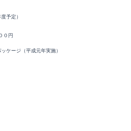
年度予定）
００円
パッケージ（平成元年実施）