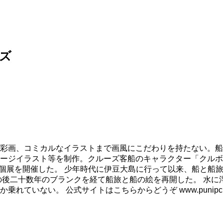
ズ
彩画、コミカルなイラストまで画風にこだわりを持たない。船
ージイラスト等を制作。クルーズ客船のキャラクター「クルボ
も個展を開催した。 少年時代に伊豆大島に行って以来、船と船
の後二十数年のブランクを経て船旅と船の絵を再開した。 水に
ない。 公式サイトはこちらからどうぞ www.punipcruis