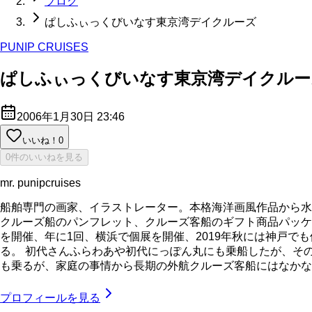
ブログ
ぱしふぃっくびいなす東京湾デイクルーズ
PUNIP CRUISES
ぱしふぃっくびいなす東京湾デイクルー
2006年1月30日 23:46
いいね！
0
0件のいいねを見る
mr. punipcruises
船舶専門の画家、イラストレーター。本格海洋画風作品から水
クルーズ船のパンフレット、クルーズ客船のギフト商品パッケ
を開催、年に1回、横浜で個展を開催、2019年秋には神戸で
る。 初代さんふらわあや初代にっぽん丸にも乗船したが、そ
も乗るが、家庭の事情から長期の外航クルーズ客船にはなかなか乗れてい
プロフィールを見る