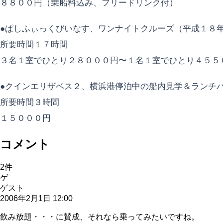
８８００円（乗船料込み、フリードリンク付）
●ぱしふぃっくびいなす、ワンナイトクルーズ（平成１８
所要時間１７時間
３名１室でひとり２８０００円〜１名１室でひとり４５５
●クインエリザベス２、横浜港停泊中の船内見学＆ランチ
所要時間３時間
１５０００円
コメント
2
件
ゲ
ゲスト
2006年2月1日 12:00
飲み放題・・・に賛成、それなら乗ってみたいですね。