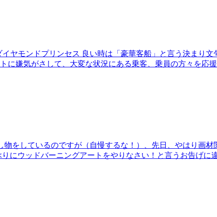
ダイヤモンドプリンセス 良い時は「豪華客船」と言う決まり
嫌気がさして、大変な状況にある乗客、乗員の方々を応援しようと
し物をしているのですが（自慢するな！）、先日、やはり画材
ぶりにウッドバーニングアートをやりなさい！と言うお告げに違