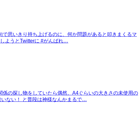
文句で思いきり持ち上げるのに、何か問題があると叩きまくるマ
Twitterに #がんばれ…
関係の探し物をしていたら偶然、A4ぐらいの大きさの未使用の
いない！ と普段は神様なんかまるで…