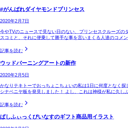
#がんばれダイヤモンドプリンセス
2020年2月7日
今やTVのニュースで見ない日のない、プリンセスクルーズの
スコミと、それに便乗して勝手な事を言いまくる人達のコメントに
記事を読む
ウッドバーニングアートの新作
2020年2月5日
かなりテキトーでおっちょこちょいの私は1日に何度となく探
シナベニヤ板を発見しました！ よし、これは神様が私に久し
記事を読む
ぱしふぃっくびいなすのギフト商品用イラスト