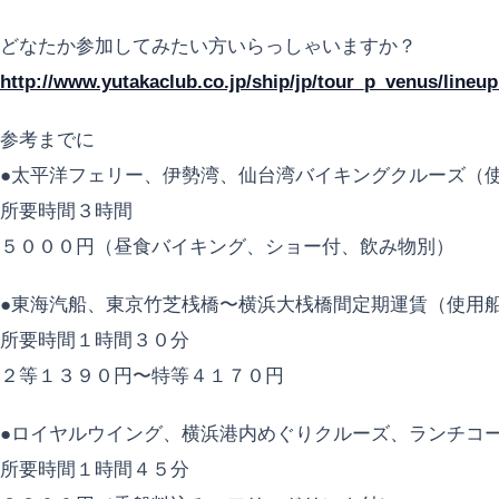
どなたか参加してみたい方いらっしゃいますか？
http://www.yutakaclub.co.jp/ship/jp/tour_p_venus/line
参考までに
●太平洋フェリー、伊勢湾、仙台湾バイキングクルーズ（
所要時間３時間
５０００円（昼食バイキング、ショー付、飲み物別）
●東海汽船、東京竹芝桟橋〜横浜大桟橋間定期運賃（使用
所要時間１時間３０分
２等１３９０円〜特等４１７０円
●ロイヤルウイング、横浜港内めぐりクルーズ、ランチコ
所要時間１時間４５分