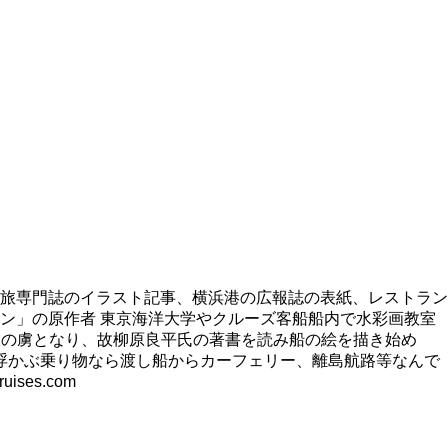
旅専門誌のイラスト記事、横浜港の広報誌の表紙、レストラン
ン」の原作者 東京海洋大学やクルーズ客船船内で水彩画教室
旅の虜となり、故柳原良平氏の著書を読み船の絵を描き始め
浮かぶ乗り物なら渡し船からカーフェリー、離島航路等なんで
es.com