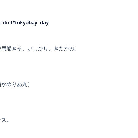
up.html#tokyobay_day
使用船きそ、いしかり、きたかみ）
船かめりあ丸）
ース、