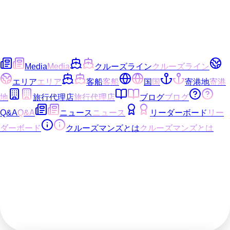
Media
Media
クルーズライン
クルーズライン
エリア
エリア
客船
客船
国
国
寄港地
寄港
地
旅行代理店
旅行代理店
ブログ
ブログ
Q&A
Q&A
ニュース
ニュース
リーダーボード
リー
ダーボード
クルーズマンズとは
クルーズマンズとは