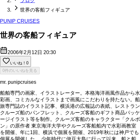
ブログ
世界の客船フィギュア
PUNIP CRUISES
世界の客船フィギュア
2006年2月12日 20:30
いいね！
0
0件のいいねを見る
mr. punipcruises
船舶専門の画家、イラストレーター。本格海洋画風作品から水
彩画、コミカルなイラストまで画風にこだわりを持たない。船
旅専門誌のイラスト記事、横浜港の広報誌の表紙、レストラン
クルーズ船のパンフレット、クルーズ客船のギフト商品パッケ
ージイラスト等を制作。クルーズ客船のキャラクター「クルボ
ン」の原作者 東京海洋大学やクルーズ客船船内で水彩画教室
を開催、年に1回、横浜で個展を開催、2019年秋には神戸でも
個展を開催した。 少年時代に伊豆大島に行って以来、船と船