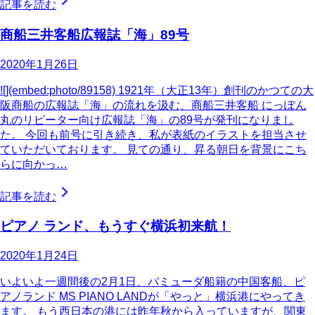
記事を読む
商船三井客船広報誌「海」89号
2020年1月26日
![](embed:photo/89158) 1921年（大正13年）創刊のかつての大
阪商船の広報誌「海」の流れを汲む、商船三井客船 にっぽん
丸のリピーター向け広報誌「海」の89号が発刊になりまし
た。 今回も前号に引き続き、私が表紙のイラストを担当させ
ていただいております。 見ての通り、昇る朝日を背景にこち
らに向かっ…
記事を読む
ピアノ ランド、もうすぐ横浜初来航！
2020年1月24日
いよいよ一週間後の2月1日、バミューダ船籍の中国客船、ピ
アノランド MS PIANO LANDが「やっと」横浜港にやってき
ます。 もう西日本の港には昨年秋から入っていますが、関東