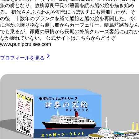
旅の虜となり、故柳原良平氏の著書を読み船の絵を描き始め
る。 初代さんふらわあや初代にっぽん丸にも乗船したが、そ
の後二十数年のブランクを経て船旅と船の絵を再開した。 水
に浮かぶ乗り物なら渡し船からカーフェリー、離島航路等なん
でも乗るが、家庭の事情から長期の外航クルーズ客船にはなか
なか乗れていない。 公式サイトはこちらからどうぞ
www.punipcruises.com
プロフィールを見る