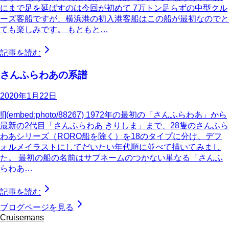
にまで足を延ばすのは今回が初めて 7万トン足らずの中型クル
ーズ客船ですが、横浜港の初入港客船はこの船が最初なのでと
ても楽しみです。 もともと…
記事を読む
さんふらわあの系譜
2020年1月22日
![](embed:photo/88267) 1972年の最初の「さんふらわあ」から
最新の2代目「さんふらわあ きりしま」まで、28隻のさんふら
わあシリーズ（RORO船を除く）を18のタイプに分け、デフ
ォルメイラストにしてだいたい年代順に並べて描いてみまし
た。 最初の船の名前はサブネームのつかない単なる「さんふ
らわあ…
記事を読む
ブログページを見る
Cruisemans