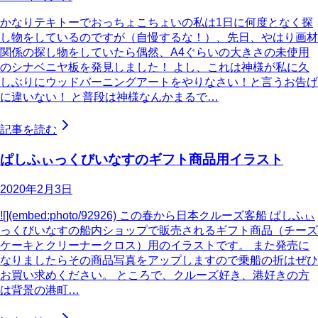
かなりテキトーでおっちょこちょいの私は1日に何度となく探
し物をしているのですが（自慢するな！）、先日、やはり画材
関係の探し物をしていたら偶然、A4ぐらいの大きさの未使用
のシナベニヤ板を発見しました！ よし、これは神様が私に久
しぶりにウッドバーニングアートをやりなさい！と言うお告げ
に違いない！ と普段は神様なんかまるで…
記事を読む
ぱしふぃっくびいなすのギフト商品用イラスト
2020年2月3日
![](embed:photo/92926) この春から日本クルーズ客船 ぱしふぃ
っくびいなすの船内ショップで販売されるギフト商品（チーズ
ケーキとクリーナークロス）用のイラストです。 また発売に
なりましたらその商品写真をアップしますので乗船の折はぜひ
お買い求めください。 ところで、クルーズ好き、港好きの方
は背景の港町…