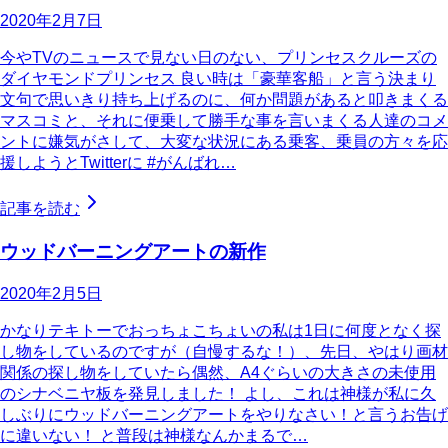
2020年2月7日
今やTVのニュースで見ない日のない、プリンセスクルーズの
ダイヤモンドプリンセス 良い時は「豪華客船」と言う決まり
文句で思いきり持ち上げるのに、何か問題があると叩きまくる
マスコミと、それに便乗して勝手な事を言いまくる人達のコメ
ントに嫌気がさして、大変な状況にある乗客、乗員の方々を応
援しようとTwitterに #がんばれ…
記事を読む
ウッドバーニングアートの新作
2020年2月5日
かなりテキトーでおっちょこちょいの私は1日に何度となく探
し物をしているのですが（自慢するな！）、先日、やはり画材
関係の探し物をしていたら偶然、A4ぐらいの大きさの未使用
のシナベニヤ板を発見しました！ よし、これは神様が私に久
しぶりにウッドバーニングアートをやりなさい！と言うお告げ
に違いない！ と普段は神様なんかまるで…