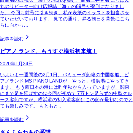
阪商船の広報誌「海」の流れを汲む、商船三井客船 にっぽん
丸のリピーター向け広報誌「海」の89号が発刊になりまし
た。 今回も前号に引き続き、私が表紙のイラストを担当させ
ていただいております。 見ての通り、昇る朝日を背景にこち
らに向かっ…
記事を読む
ピアノ ランド、もうすぐ横浜初来航！
2020年1月24日
いよいよ一週間後の2月1日、バミューダ船籍の中国客船、ピ
アノランド MS PIANO LANDが「やっと」横浜港にやってき
ます。 もう西日本の港には昨年秋から入っていますが、関東
にまで足を延ばすのは今回が初めて 7万トン足らずの中型クル
ーズ客船ですが、横浜港の初入港客船はこの船が最初なのでと
ても楽しみです。 もともと…
記事を読む
さんふらわあの系譜