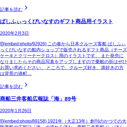
記事を読む
ぱしふぃっくびいなすのギフト商品用イラスト
2020年2月3日
![](embed:photo/92926) この春から日本クルーズ客船 ぱしふぃ
っくびいなすの船内ショップで販売されるギフト商品（チーズ
ケーキとクリーナークロス）用のイラストです。 また発売に
なりましたらその商品写真をアップしますので乗船の折はぜひ
お買い求めください。 ところで、クルーズ好き、港好きの方
は背景の港町…
記事を読む
商船三井客船広報誌「海」89号
2020年1月26日
![](embed:photo/89158) 1921年（大正13年）創刊のかつての大