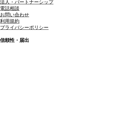
法人・パートナーシップ
電話相談
お問い合わせ
利用規約
プライバシーポリシー
信頼性・届出
総合旅行業務取扱管理者
資格保有
適格請求書発行事業者
T3011301023586
SSL/TLS暗号化通信