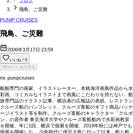
ブログ
飛鳥、ご災難
PUNIP CRUISES
飛鳥、ご災難
2006年3月17日 23:59
いいね！
0
0件のいいねを見る
mr. punipcruises
船舶専門の画家、イラストレーター。本格海洋画風作品から水
彩画、コミカルなイラストまで画風にこだわりを持たない。船
旅専門誌のイラスト記事、横浜港の広報誌の表紙、レストラン
クルーズ船のパンフレット、クルーズ客船のギフト商品パッケ
ージイラスト等を制作。クルーズ客船のキャラクター「クルボ
ン」の原作者 東京海洋大学やクルーズ客船船内で水彩画教室
を開催、年に1回、横浜で個展を開催、2019年秋には神戸でも
個展を開催した。 少年時代に伊豆大島に行って以来、船と船