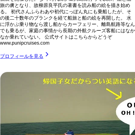
旅の虜となり、故柳原良平氏の著書を読み船の絵を描き始め
る。 初代さんふらわあや初代にっぽん丸にも乗船したが、そ
の後二十数年のブランクを経て船旅と船の絵を再開した。 水
に浮かぶ乗り物なら渡し船からカーフェリー、離島航路等なん
でも乗るが、家庭の事情から長期の外航クルーズ客船にはなか
なか乗れていない。 公式サイトはこちらからどうぞ
www.punipcruises.com
プロフィールを見る