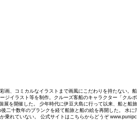
彩画、コミカルなイラストまで画風にこだわりを持たない。船
ージイラスト等を制作。クルーズ客船のキャラクター「クルボ
も個展を開催した。 少年時代に伊豆大島に行って以来、船と船
の後二十数年のブランクを経て船旅と船の絵を再開した。 水に
ない。 公式サイトはこちらからどうぞ www.punipcruis