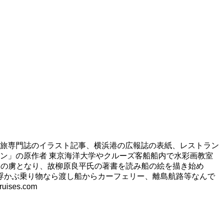
旅専門誌のイラスト記事、横浜港の広報誌の表紙、レストラン
ン」の原作者 東京海洋大学やクルーズ客船船内で水彩画教室
旅の虜となり、故柳原良平氏の著書を読み船の絵を描き始め
浮かぶ乗り物なら渡し船からカーフェリー、離島航路等なんで
es.com