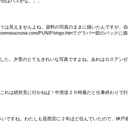
今回はパスかな。。。
うは見えませんよね。資料の写真のままに描いたんですが、自
verseacruise.com/PUNIP/virgo.htmでグラバ
しました。夕景のとてもきれいな写真ですよね。あれはロスアン
これは絶対見に行かねば！中突堤２０時着だと仕事終わりで行
方が多いですね。わたしも昔西宮に２年ほど住んでいたので、神