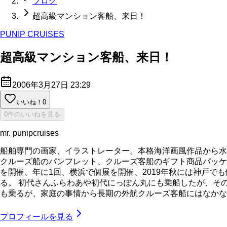
ブログ
超高級マンション客船、来日！
PUNIP CRUISES
超高級マンション客船、来日！
2006年3月27日 23:29
いいね！
0
0件のいいねを見る
mr. punipcruises
船舶専門の画家、イラストレーター。本格海洋画風作品から水
クルーズ船のパンフレット、クルーズ客船のギフト商品パッケ
を開催、年に1回、横浜で個展を開催、2019年秋には神戸で
る。 初代さんふらわあや初代にっぽん丸にも乗船したが、そ
も乗るが、家庭の事情から長期の外航クルーズ客船にはなかなか乗れてい
プロフィールを見る