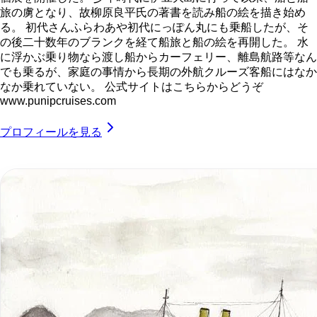
旅の虜となり、故柳原良平氏の著書を読み船の絵を描き始め
る。 初代さんふらわあや初代にっぽん丸にも乗船したが、そ
の後二十数年のブランクを経て船旅と船の絵を再開した。 水
に浮かぶ乗り物なら渡し船からカーフェリー、離島航路等なん
でも乗るが、家庭の事情から長期の外航クルーズ客船にはなか
なか乗れていない。 公式サイトはこちらからどうぞ
www.punipcruises.com
プロフィールを見る