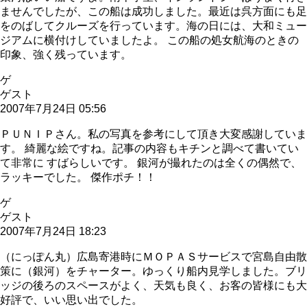
ませんでしたが、この船は成功しました。最近は呉方面にも足
をのばしてクルーズを行っています。海の日には、大和ミュー
ジアムに横付けしていましたよ。 この船の処女航海のときの
印象、強く残っています。
ゲ
ゲスト
2007年7月24日 05:56
ＰＵＮＩＰさん。私の写真を参考にして頂き大変感謝していま
す。 綺麗な絵ですね。記事の内容もキチンと調べて書いてい
て非常に すばらしいです。 銀河が撮れたのは全くの偶然で、
ラッキーでした。 傑作ポチ！！
ゲ
ゲスト
2007年7月24日 18:23
（にっぽん丸）広島寄港時にＭＯＰＡＳサービスで宮島自由散
策に（銀河）をチャーター。ゆっくり船内見学しました。ブリ
ッジの後ろのスペースがよく、天気も良く、お客の皆様にも大
好評で、いい思い出でした。