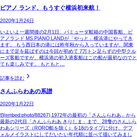
ピアノ ランド、もうすぐ横浜初来航！
2020年1月24日
いよいよ一週間後の2月1日、バミューダ船籍の中国客船、ピ
アノランド MS PIANO LANDが「やっと」横浜港にやってき
ます。 もう西日本の港には昨年秋から入っていますが、関東
にまで足を延ばすのは今回が初めて 7万トン足らずの中型クル
ーズ客船ですが、横浜港の初入港客船はこの船が最初なのでと
ても楽しみです。 もともと…
記事を読む
さんふらわあの系譜
2020年1月22日
![](embed:photo/88267) 1972年の最初の「さんふらわあ」から
最新の2代目「さんふらわあ きりしま」まで、28隻のさんふら
わあシリーズ（RORO船を除く）を18のタイプに分け、デフ
ォルメイラストにしてだいたい年代順に並べて描いてみまし