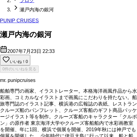
ブログ
瀬戸内海の銀河
PUNIP CRUISES
瀬戸内海の銀河
2007年7月23日 22:33
いいね！
0
0件のいいねを見る
mr. punipcruises
船舶専門の画家、イラストレーター。本格海洋画風作品から水
彩画、コミカルなイラストまで画風にこだわりを持たない。船
旅専門誌のイラスト記事、横浜港の広報誌の表紙、レストラン
クルーズ船のパンフレット、クルーズ客船のギフト商品パッケ
ージイラスト等を制作。クルーズ客船のキャラクター「クルボ
ン」の原作者 東京海洋大学やクルーズ客船船内で水彩画教室
を開催、年に1回、横浜で個展を開催、2019年秋には神戸でも
個展を開催した。 少年時代に伊豆大島に行って以来、船と船