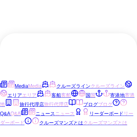
Media
Media
クルーズライン
クルーズライン
エリア
エリア
客船
客船
国
国
寄港地
寄港
地
旅行代理店
旅行代理店
ブログ
ブログ
Q&A
Q&A
ニュース
ニュース
リーダーボード
リー
ダーボード
クルーズマンズとは
クルーズマンズとは