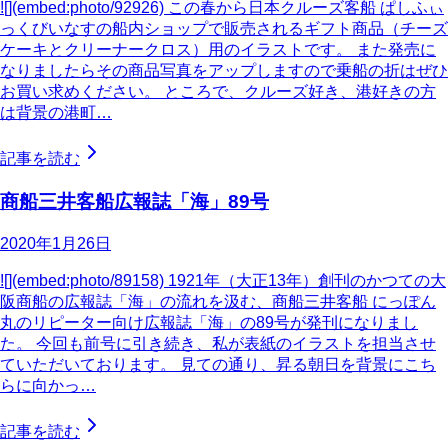
![](embed:photo/92926) この春から日本クルーズ客船 ぱしふぃ
っくびいなすの船内ショップで販売されるギフト商品（チーズ
ケーキとクリーナークロス）用のイラストです。 また発売に
なりましたらその商品写真をアップしますので乗船の折はぜひ
お買い求めください。 ところで、クルーズ好き、港好きの方
は背景の港町…
記事を読む
商船三井客船広報誌「海」89号
2020年1月26日
![](embed:photo/89158) 1921年（大正13年）創刊のかつての大
阪商船の広報誌「海」の流れを汲む、商船三井客船 にっぽん
丸のリピーター向け広報誌「海」の89号が発刊になりまし
た。 今回も前号に引き続き、私が表紙のイラストを担当させ
ていただいております。 見ての通り、昇る朝日を背景にこち
らに向かっ…
記事を読む