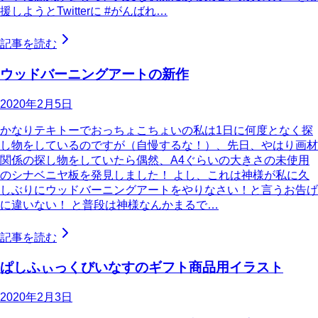
援しようとTwitterに #がんばれ…
記事を読む
ウッドバーニングアートの新作
2020年2月5日
かなりテキトーでおっちょこちょいの私は1日に何度となく探
し物をしているのですが（自慢するな！）、先日、やはり画材
関係の探し物をしていたら偶然、A4ぐらいの大きさの未使用
のシナベニヤ板を発見しました！ よし、これは神様が私に久
しぶりにウッドバーニングアートをやりなさい！と言うお告げ
に違いない！ と普段は神様なんかまるで…
記事を読む
ぱしふぃっくびいなすのギフト商品用イラスト
2020年2月3日