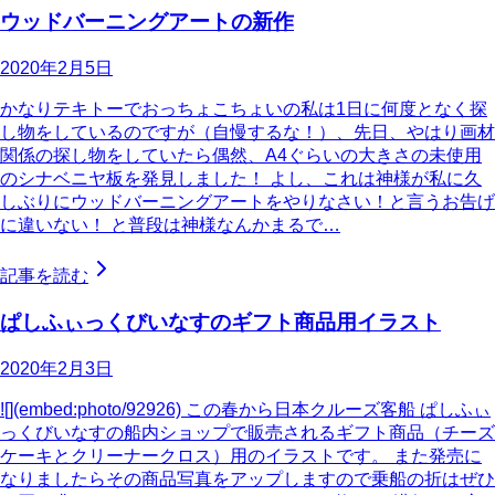
ウッドバーニングアートの新作
2020年2月5日
かなりテキトーでおっちょこちょいの私は1日に何度となく探
し物をしているのですが（自慢するな！）、先日、やはり画材
関係の探し物をしていたら偶然、A4ぐらいの大きさの未使用
のシナベニヤ板を発見しました！ よし、これは神様が私に久
しぶりにウッドバーニングアートをやりなさい！と言うお告げ
に違いない！ と普段は神様なんかまるで…
記事を読む
ぱしふぃっくびいなすのギフト商品用イラスト
2020年2月3日
![](embed:photo/92926) この春から日本クルーズ客船 ぱしふぃ
っくびいなすの船内ショップで販売されるギフト商品（チーズ
ケーキとクリーナークロス）用のイラストです。 また発売に
なりましたらその商品写真をアップしますので乗船の折はぜひ