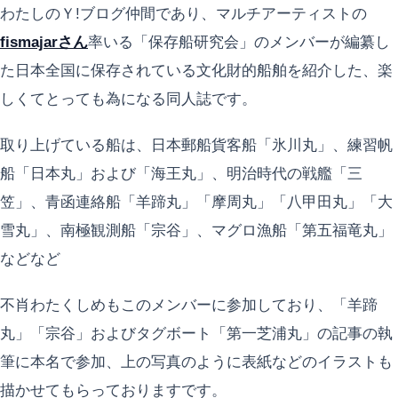
わたしのＹ!ブログ仲間であり、マルチアーティストの
fismajarさん
率いる「保存船研究会」のメンバーが編纂し
た日本全国に保存されている文化財的船舶を紹介した、楽
しくてとっても為になる同人誌です。
取り上げている船は、日本郵船貨客船「氷川丸」、練習帆
船「日本丸」および「海王丸」、明治時代の戦艦「三
笠」、青函連絡船「羊蹄丸」「摩周丸」「八甲田丸」「大
雪丸」、南極観測船「宗谷」、マグロ漁船「第五福竜丸」
などなど
不肖わたくしめもこのメンバーに参加しており、「羊蹄
丸」「宗谷」およびタグボート「第一芝浦丸」の記事の執
筆に本名で参加、上の写真のように表紙などのイラストも
描かせてもらっておりますです。