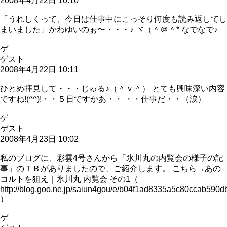
2008年4月22日 10:10
「うれしくって、今日は仕事中にこっそり何度も読み返してし
まいました」かわゆいのぉ〜・・・♪ ヾ（＾＠＾* なでなで♪
ゲ
ゲスト
2008年4月22日 10:11
ひとめ拝見して・・・じゅる♪（＾ｖ＾） とても興味深い内容
ですね!(^^)!・・５日ですかあ・・ ・・仕事だ・・（涙）
ゲ
ゲスト
2008年4月23日 10:02
私のブログに、彩雲4号さんから「氷川丸の内覧会の様子の記
事」のＴＢがありましたので、ご紹介します。 こちら→あの
コルトを狙え｜氷川丸 内覧会 その1（
http://blog.goo.ne.jp/saiun4gou/e/b04f1ad8335a5c80ccab590d
）
ゲ