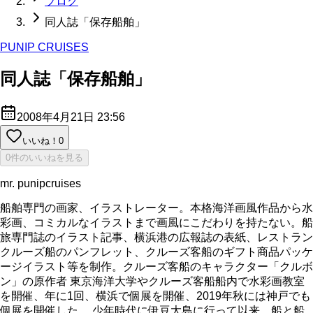
ブログ
同人誌「保存船舶」
PUNIP CRUISES
同人誌「保存船舶」
2008年4月21日 23:56
いいね！
0
0件のいいねを見る
mr. punipcruises
船舶専門の画家、イラストレーター。本格海洋画風作品から水
彩画、コミカルなイラストまで画風にこだわりを持たない。船
旅専門誌のイラスト記事、横浜港の広報誌の表紙、レストラン
クルーズ船のパンフレット、クルーズ客船のギフト商品パッケ
ージイラスト等を制作。クルーズ客船のキャラクター「クルボ
ン」の原作者 東京海洋大学やクルーズ客船船内で水彩画教室
を開催、年に1回、横浜で個展を開催、2019年秋には神戸でも
個展を開催した。 少年時代に伊豆大島に行って以来、船と船