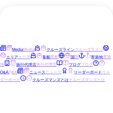
Media
Media
クルーズライン
クルーズライン
エリア
エリア
客船
客船
国
国
寄港地
寄港
地
旅行代理店
旅行代理店
ブログ
ブログ
Q&A
Q&A
ニュース
ニュース
リーダーボード
リー
ダーボード
クルーズマンズとは
クルーズマンズとは