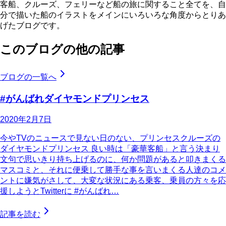
客船、クルーズ、フェリーなど船の旅に関すること全てを、自
分で描いた船のイラストをメインにいろいろな角度からとりあ
げたブログです。
このブログの他の記事
ブログの一覧へ
#がんばれダイヤモンドプリンセス
2020年2月7日
今やTVのニュースで見ない日のない、プリンセスクルーズの
ダイヤモンドプリンセス 良い時は「豪華客船」と言う決まり
文句で思いきり持ち上げるのに、何か問題があると叩きまくる
マスコミと、それに便乗して勝手な事を言いまくる人達のコメ
ントに嫌気がさして、大変な状況にある乗客、乗員の方々を応
援しようとTwitterに #がんばれ…
記事を読む