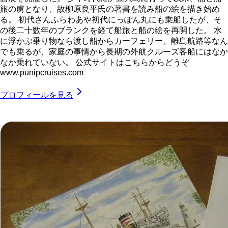
旅の虜となり、故柳原良平氏の著書を読み船の絵を描き始め
る。 初代さんふらわあや初代にっぽん丸にも乗船したが、そ
の後二十数年のブランクを経て船旅と船の絵を再開した。 水
に浮かぶ乗り物なら渡し船からカーフェリー、離島航路等なん
でも乗るが、家庭の事情から長期の外航クルーズ客船にはなか
なか乗れていない。 公式サイトはこちらからどうぞ
www.punipcruises.com
プロフィールを見る