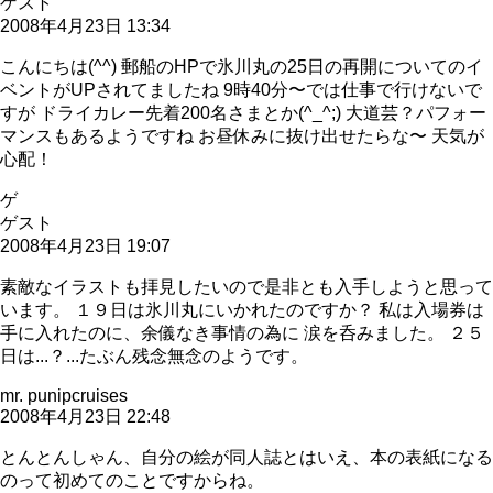
ゲスト
2008年4月23日 13:34
こんにちは(^^) 郵船のHPで氷川丸の25日の再開についてのイ
ベントがUPされてましたね 9時40分〜では仕事で行けないで
すが ドライカレー先着200名さまとか(^_^;) 大道芸？パフォー
マンスもあるようですね お昼休みに抜け出せたらな〜 天気が
心配！
ゲ
ゲスト
2008年4月23日 19:07
素敵なイラストも拝見したいので是非とも入手しようと思って
います。 １９日は氷川丸にいかれたのですか？ 私は入場券は
手に入れたのに、余儀なき事情の為に 涙を呑みました。 ２５
日は...？...たぶん残念無念のようです。
mr. punipcruises
2008年4月23日 22:48
とんとんしゃん、自分の絵が同人誌とはいえ、本の表紙になる
のって初めてのことですからね。