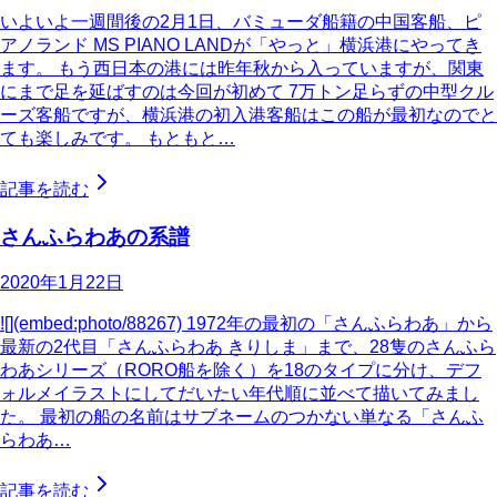
いよいよ一週間後の2月1日、バミューダ船籍の中国客船、ピ
アノランド MS PIANO LANDが「やっと」横浜港にやってき
ます。 もう西日本の港には昨年秋から入っていますが、関東
にまで足を延ばすのは今回が初めて 7万トン足らずの中型クル
ーズ客船ですが、横浜港の初入港客船はこの船が最初なのでと
ても楽しみです。 もともと…
記事を読む
さんふらわあの系譜
2020年1月22日
![](embed:photo/88267) 1972年の最初の「さんふらわあ」から
最新の2代目「さんふらわあ きりしま」まで、28隻のさんふら
わあシリーズ（RORO船を除く）を18のタイプに分け、デフ
ォルメイラストにしてだいたい年代順に並べて描いてみまし
た。 最初の船の名前はサブネームのつかない単なる「さんふ
らわあ…
記事を読む