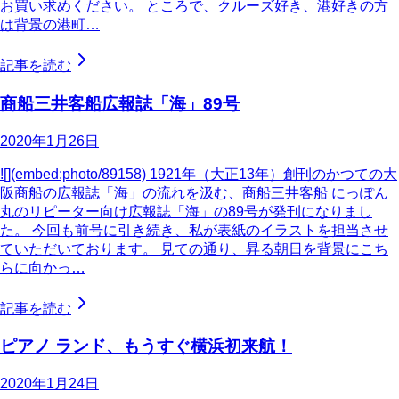
お買い求めください。 ところで、クルーズ好き、港好きの方
は背景の港町…
記事を読む
商船三井客船広報誌「海」89号
2020年1月26日
![](embed:photo/89158) 1921年（大正13年）創刊のかつての大
阪商船の広報誌「海」の流れを汲む、商船三井客船 にっぽん
丸のリピーター向け広報誌「海」の89号が発刊になりまし
た。 今回も前号に引き続き、私が表紙のイラストを担当させ
ていただいております。 見ての通り、昇る朝日を背景にこち
らに向かっ…
記事を読む
ピアノ ランド、もうすぐ横浜初来航！
2020年1月24日