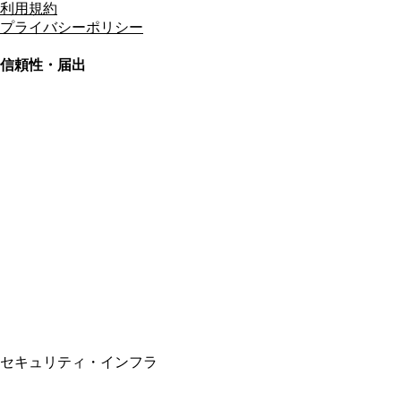
利用規約
プライバシーポリシー
信頼性・届出
総合旅行業務取扱管理者
資格保有
適格請求書発行事業者
T3011301023586
SSL/TLS暗号化通信
セキュリティ・インフラ