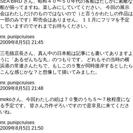
SEA BIRD さん、昭和４０〜５０年代の客船はたしかに素敵な
船が揃ってますね。楽しみにしていてください。 今回の展示
会はわたしだけのものではないので（と言うかわたしの作品は
一部のみです）即売会はありません。 １１月にフリマを予定
していますのでそれまでお待ちください。
mr. punipcruises
2009年8月5日 21:45
三毛猫店長さん、真ん中の日本船は記事にも書いてありますよ
うに「あるぜんちな丸」のつもりです。 どれもその当時の横
浜港の常連さんたちで、もしこの５隻が同時接岸するとしたら
こんな感じかな？と想像して描いてみました。
mr. punipcruises
2009年8月5日 21:48
mokoさん、今回わたしの絵は７０隻のうち５〜７枚程度にな
る予定です。 皆さん力作ぞろいですので是非見に来てくださ
いね。
mr. punipcruises
2009年8月5日 21:50