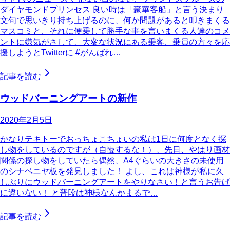
ダイヤモンドプリンセス 良い時は「豪華客船」と言う決まり
文句で思いきり持ち上げるのに、何か問題があると叩きまくる
マスコミと、それに便乗して勝手な事を言いまくる人達のコメ
ントに嫌気がさして、大変な状況にある乗客、乗員の方々を応
援しようとTwitterに #がんばれ…
記事を読む
ウッドバーニングアートの新作
2020年2月5日
かなりテキトーでおっちょこちょいの私は1日に何度となく探
し物をしているのですが（自慢するな！）、先日、やはり画材
関係の探し物をしていたら偶然、A4ぐらいの大きさの未使用
のシナベニヤ板を発見しました！ よし、これは神様が私に久
しぶりにウッドバーニングアートをやりなさい！と言うお告げ
に違いない！ と普段は神様なんかまるで…
記事を読む