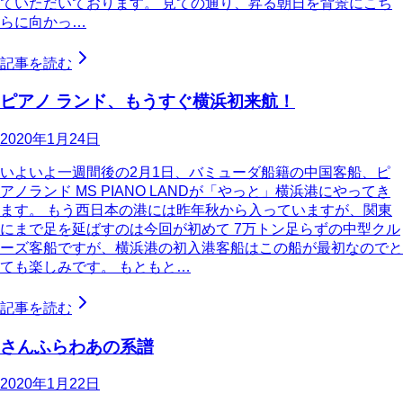
ていただいております。 見ての通り、昇る朝日を背景にこち
らに向かっ…
記事を読む
ピアノ ランド、もうすぐ横浜初来航！
2020年1月24日
いよいよ一週間後の2月1日、バミューダ船籍の中国客船、ピ
アノランド MS PIANO LANDが「やっと」横浜港にやってき
ます。 もう西日本の港には昨年秋から入っていますが、関東
にまで足を延ばすのは今回が初めて 7万トン足らずの中型クル
ーズ客船ですが、横浜港の初入港客船はこの船が最初なのでと
ても楽しみです。 もともと…
記事を読む
さんふらわあの系譜
2020年1月22日