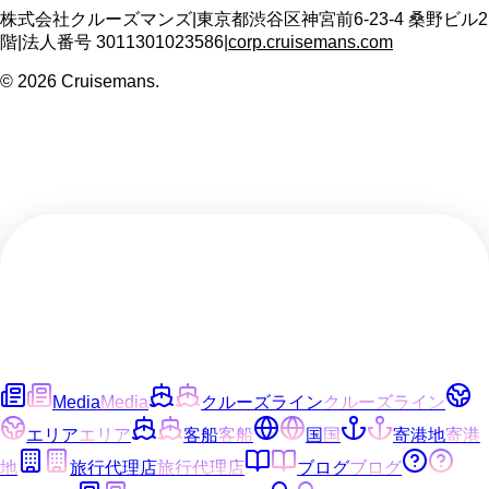
株式会社クルーズマンズ
|
東京都渋谷区神宮前6-23-4 桑野ビル2
階
|
法人番号
3011301023586
|
corp.cruisemans.com
©
2026
Cruisemans.
Media
Media
クルーズライン
クルーズライン
エリア
エリア
客船
客船
国
国
寄港地
寄港
地
旅行代理店
旅行代理店
ブログ
ブログ