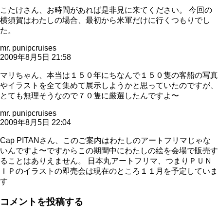
こたけさん、お時間があれば是非見に来てください。 今回の
横須賀はわたしの場合、最初から米軍だけに行くつもりでし
た。
mr. punipcruises
2009年8月5日 21:58
マリちゃん、本当は１５０年にちなんで１５０隻の客船の写真
やイラストを全て集めて展示しようかと思っていたのですが、
とても無理そうなので７０隻に厳選したんですよ〜
mr. punipcruises
2009年8月5日 22:04
Cap PITANさん、このご案内はわたしのアートフリマじゃな
いんですよ〜ですからこの期間中にわたしの絵を会場で販売す
ることはありえません。 日本丸アートフリマ、つまりＰＵＮ
ＩＰのイラストの即売会は現在のところ１１月を予定していま
す
コメントを投稿する