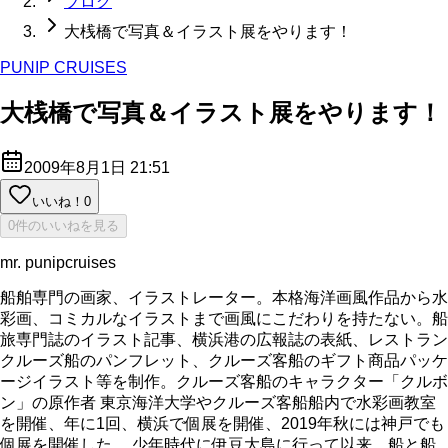
ブログ
大桟橋で写真＆イラスト展をやります！
PUNIP CRUISES
大桟橋で写真＆イラスト展をやります！
2009年8月1日 21:51
いいね！
0
0件のいいねを見る
mr. punipcruises
船舶専門の画家、イラストレーター。本格海洋画風作品から水
彩画、コミカルなイラストまで画風にこだわりを持たない。船
旅専門誌のイラスト記事、横浜港の広報誌の表紙、レストラン
クルーズ船のパンフレット、クルーズ客船のギフト商品パッケ
ージイラスト等を制作。クルーズ客船のキャラクター「クルボ
ン」の原作者 東京海洋大学やクルーズ客船船内で水彩画教室
を開催、年に1回、横浜で個展を開催、2019年秋には神戸でも
個展を開催した。 少年時代に伊豆大島に行って以来、船と船