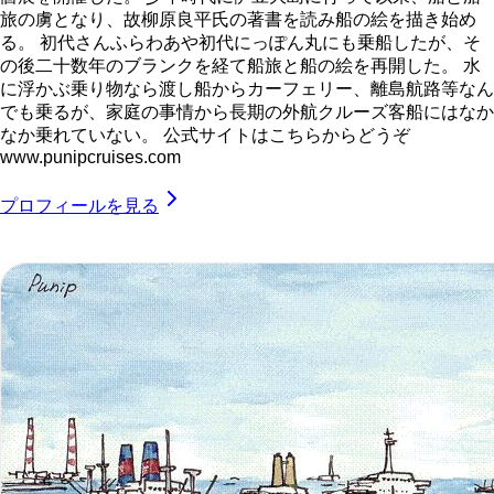
旅の虜となり、故柳原良平氏の著書を読み船の絵を描き始め
る。 初代さんふらわあや初代にっぽん丸にも乗船したが、そ
の後二十数年のブランクを経て船旅と船の絵を再開した。 水
に浮かぶ乗り物なら渡し船からカーフェリー、離島航路等なん
でも乗るが、家庭の事情から長期の外航クルーズ客船にはなか
なか乗れていない。 公式サイトはこちらからどうぞ
www.punipcruises.com
プロフィールを見る