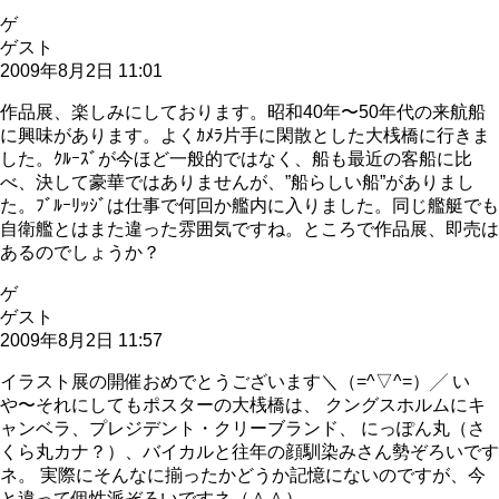
ゲ
ゲスト
2009年8月2日 11:01
作品展、楽しみにしております。昭和40年〜50年代の来航船
に興味があります。よくｶﾒﾗ片手に閑散とした大桟橋に行きま
した。ｸﾙｰｽﾞが今ほど一般的ではなく、船も最近の客船に比
べ、決して豪華ではありませんが、”船らしい船”がありまし
た。ﾌﾞﾙｰﾘｯｼﾞは仕事で何回か艦内に入りました。同じ艦艇でも
自衛艦とはまた違った雰囲気ですね。ところで作品展、即売は
あるのでしょうか？
ゲ
ゲスト
2009年8月2日 11:57
イラスト展の開催おめでとうございます＼（=^▽^=）╱ い
や〜それにしてもポスターの大桟橋は、 クングスホルムにキ
ャンベラ、プレジデント・クリーブランド、 にっぽん丸（さ
くら丸カナ？）、バイカルと往年の顔馴染みさん勢ぞろいです
ネ。 実際にそんなに揃ったかどうか記憶にないのですが、今
と違って個性派ぞろいですネ（＾＾）