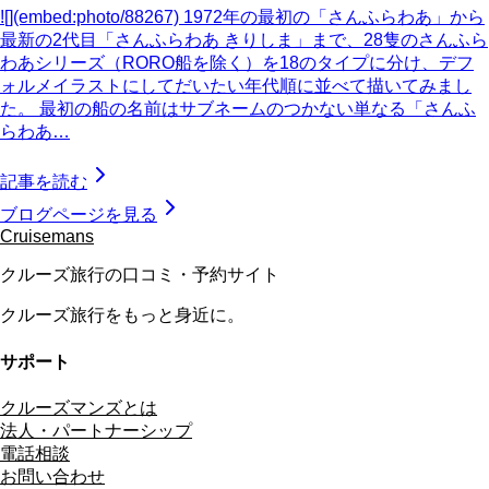
![](embed:photo/88267) 1972年の最初の「さんふらわあ」から
最新の2代目「さんふらわあ きりしま」まで、28隻のさんふら
わあシリーズ（RORO船を除く）を18のタイプに分け、デフ
ォルメイラストにしてだいたい年代順に並べて描いてみまし
た。 最初の船の名前はサブネームのつかない単なる「さんふ
らわあ…
記事を読む
ブログページを見る
Cruisemans
クルーズ旅行の口コミ・予約サイト
クルーズ旅行をもっと身近に。
サポート
クルーズマンズとは
法人・パートナーシップ
電話相談
お問い合わせ