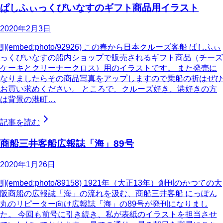
ぱしふぃっくびいなすのギフト商品用イラスト
2020年2月3日
![](embed:photo/92926) この春から日本クルーズ客船 ぱしふぃ
っくびいなすの船内ショップで販売されるギフト商品（チーズ
ケーキとクリーナークロス）用のイラストです。 また発売に
なりましたらその商品写真をアップしますので乗船の折はぜひ
お買い求めください。 ところで、クルーズ好き、港好きの方
は背景の港町…
記事を読む
商船三井客船広報誌「海」89号
2020年1月26日
![](embed:photo/89158) 1921年（大正13年）創刊のかつての大
阪商船の広報誌「海」の流れを汲む、商船三井客船 にっぽん
丸のリピーター向け広報誌「海」の89号が発刊になりまし
た。 今回も前号に引き続き、私が表紙のイラストを担当させ