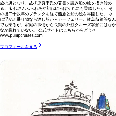
旅の虜となり、故柳原良平氏の著書を読み船の絵を描き始め
る。 初代さんふらわあや初代にっぽん丸にも乗船したが、そ
の後二十数年のブランクを経て船旅と船の絵を再開した。 水
に浮かぶ乗り物なら渡し船からカーフェリー、離島航路等なん
でも乗るが、家庭の事情から長期の外航クルーズ客船にはなか
なか乗れていない。 公式サイトはこちらからどうぞ
www.punipcruises.com
プロフィールを見る