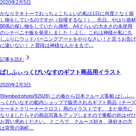
2020年2月5日
かなりテキトーでおっちょこちょいの私は1日に何度となく探
し物をしているのですが（自慢するな！）、先日、やはり画材
関係の探し物をしていたら偶然、A4ぐらいの大きさの未使用
のシナベニヤ板を発見しました！ よし、これは神様が私に久
しぶりにウッドバーニングアートをやりなさい！と言うお告げ
に違いない！ と普段は神様なんかまるで…
記事を読む
ぱしふぃっくびいなすのギフト商品用イラスト
2020年2月3日
![](embed:photo/92926) この春から日本クルーズ客船 ぱしふぃ
っくびいなすの船内ショップで販売されるギフト商品（チーズ
ケーキとクリーナークロス）用のイラストです。 また発売に
なりましたらその商品写真をアップしますので乗船の折はぜひ
お買い求めください。 ところで、クルーズ好き、港好きの方
は背景の港町…