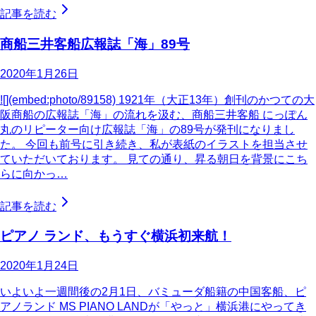
記事を読む
商船三井客船広報誌「海」89号
2020年1月26日
![](embed:photo/89158) 1921年（大正13年）創刊のかつての大
阪商船の広報誌「海」の流れを汲む、商船三井客船 にっぽん
丸のリピーター向け広報誌「海」の89号が発刊になりまし
た。 今回も前号に引き続き、私が表紙のイラストを担当させ
ていただいております。 見ての通り、昇る朝日を背景にこち
らに向かっ…
記事を読む
ピアノ ランド、もうすぐ横浜初来航！
2020年1月24日
いよいよ一週間後の2月1日、バミューダ船籍の中国客船、ピ
アノランド MS PIANO LANDが「やっと」横浜港にやってき