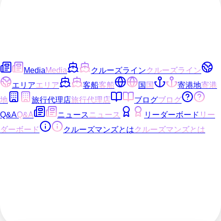
Media
Media
クルーズライン
クルーズライン
エリア
エリア
客船
客船
国
国
寄港地
寄港
地
旅行代理店
旅行代理店
ブログ
ブログ
Q&A
Q&A
ニュース
ニュース
リーダーボード
リー
ダーボード
クルーズマンズとは
クルーズマンズとは