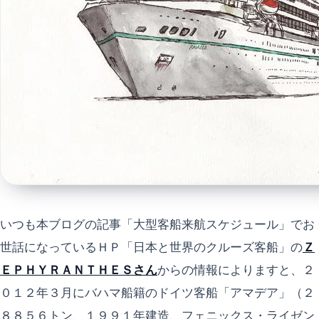
いつも本ブログの記事「大型客船来航スケジュール」でお
世話になっているＨＰ「日本と世界のクルーズ客船」の
Ｚ
ＥＰＨＹＲＡＮＴＨＥＳさん
からの情報によりますと、２
０１２年３月にバハマ船籍のドイツ客船「アマデア」（２
８８５６トン、１９９１年建造、フェニックス・ライゼン