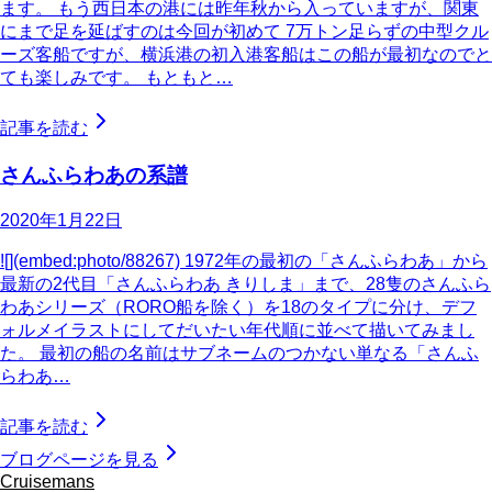
ます。 もう西日本の港には昨年秋から入っていますが、関東
にまで足を延ばすのは今回が初めて 7万トン足らずの中型クル
ーズ客船ですが、横浜港の初入港客船はこの船が最初なのでと
ても楽しみです。 もともと…
記事を読む
さんふらわあの系譜
2020年1月22日
![](embed:photo/88267) 1972年の最初の「さんふらわあ」から
最新の2代目「さんふらわあ きりしま」まで、28隻のさんふら
わあシリーズ（RORO船を除く）を18のタイプに分け、デフ
ォルメイラストにしてだいたい年代順に並べて描いてみまし
た。 最初の船の名前はサブネームのつかない単なる「さんふ
らわあ…
記事を読む
ブログページを見る
Cruisemans