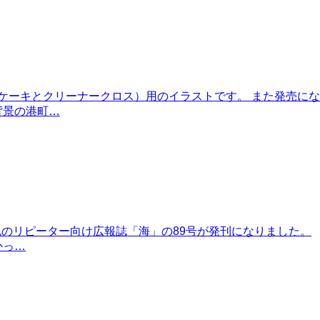
（チーズケーキとクリーナークロス）用のイラストです。 また発売にな
背景の港町…
にっぽん丸のリピーター向け広報誌「海」の89号が発刊になりました。
かっ…