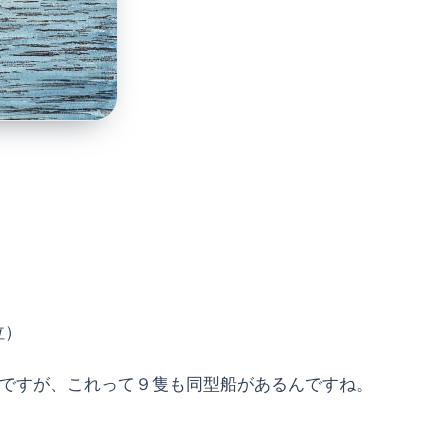
泣）
うですが、これって９隻も同型船があるんですね。