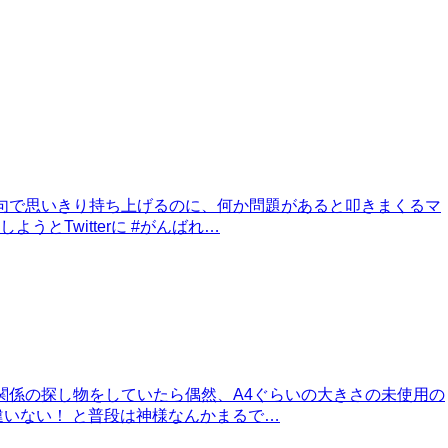
文句で思いきり持ち上げるのに、何か問題があると叩きまくるマ
Twitterに #がんばれ…
関係の探し物をしていたら偶然、A4ぐらいの大きさの未使用の
いない！ と普段は神様なんかまるで…