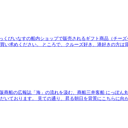
ーズ客船 ぱしふぃっくびいなすの船内ショップで販売されるギフト商品
買い求めください。 ところで、クルーズ好き、港好きの方は
年）創刊のかつての大阪商船の広報誌「海」の流れを汲む、商船三井客船 
だいております。 見ての通り、昇る朝日を背景にこちらに向