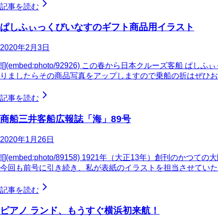
記事を読む
ぱしふぃっくびいなすのギフト商品用イラスト
2020年2月3日
![](embed:photo/92926) この春から日本クル
りましたらその商品写真をアップしますので乗船の折はぜひお
記事を読む
商船三井客船広報誌「海」89号
2020年1月26日
![](embed:photo/89158) 1921年（大正13
今回も前号に引き続き、私が表紙のイラストを担当させていた
記事を読む
ピアノ ランド、もうすぐ横浜初来航！