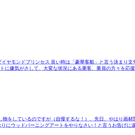
ダイヤモンドプリンセス 良い時は「豪華客船」と言う決まり
嫌気がさして、大変な状況にある乗客、乗員の方々を応援しようと
し物をしているのですが（自慢するな！）、先日、やはり画材
ぶりにウッドバーニングアートをやりなさい！と言うお告げに違