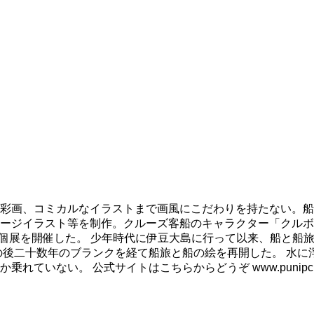
彩画、コミカルなイラストまで画風にこだわりを持たない。船
ージイラスト等を制作。クルーズ客船のキャラクター「クルボ
も個展を開催した。 少年時代に伊豆大島に行って以来、船と船
の後二十数年のブランクを経て船旅と船の絵を再開した。 水に
ない。 公式サイトはこちらからどうぞ www.punipcruis