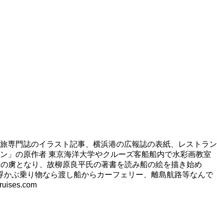
旅専門誌のイラスト記事、横浜港の広報誌の表紙、レストラン
ン」の原作者 東京海洋大学やクルーズ客船船内で水彩画教室
旅の虜となり、故柳原良平氏の著書を読み船の絵を描き始め
浮かぶ乗り物なら渡し船からカーフェリー、離島航路等なんで
es.com