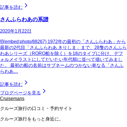
記事を読む
さんふらわあの系譜
2020年1月22日
![](embed:photo/88267) 1972年の最初の「さんふらわあ」から
最新の2代目「さんふらわあ きりしま」まで、28隻のさんふら
わあシリーズ（RORO船を除く）を18のタイプに分け、デフ
ォルメイラストにしてだいたい年代順に並べて描いてみまし
た。 最初の船の名前はサブネームのつかない単なる「さんふ
らわあ…
記事を読む
ブログページを見る
Cruisemans
クルーズ旅行の口コミ・予約サイト
クルーズ旅行をもっと身近に。