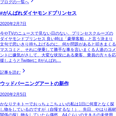
ブログの一覧へ
#がんばれダイヤモンドプリンセス
2020年2月7日
今やTVのニュースで見ない日のない、プリンセスクルーズの
ダイヤモンドプリンセス 良い時は「豪華客船」と言う決まり
文句で思いきり持ち上げるのに、何か問題があると叩きまくる
マスコミと、それに便乗して勝手な事を言いまくる人達のコメ
ントに嫌気がさして、大変な状況にある乗客、乗員の方々を応
援しようとTwitterに #がんばれ…
記事を読む
ウッドバーニングアートの新作
2020年2月5日
かなりテキトーでおっちょこちょいの私は1日に何度となく探
し物をしているのですが（自慢するな！）、先日、やはり画材
関係の探し物をしていたら偶然、A4ぐらいの大きさの未使用