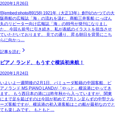
2020年1月26日
![](embed:photo/89158) 1921年（大正13年）創刊のかつての大
阪商船の広報誌「海」の流れを汲む、商船三井客船 にっぽん
丸のリピーター向け広報誌「海」の89号が発刊になりまし
た。 今回も前号に引き続き、私が表紙のイラストを担当させ
ていただいております。 見ての通り、昇る朝日を背景にこち
らに向かっ…
記事を読む
ピアノ ランド、もうすぐ横浜初来航！
2020年1月24日
いよいよ一週間後の2月1日、バミューダ船籍の中国客船、ピ
アノランド MS PIANO LANDが「やっと」横浜港にやってき
ます。 もう西日本の港には昨年秋から入っていますが、関東
にまで足を延ばすのは今回が初めて 7万トン足らずの中型クル
ーズ客船ですが、横浜港の初入港客船はこの船が最初なのでと
ても楽しみです。 もともと…