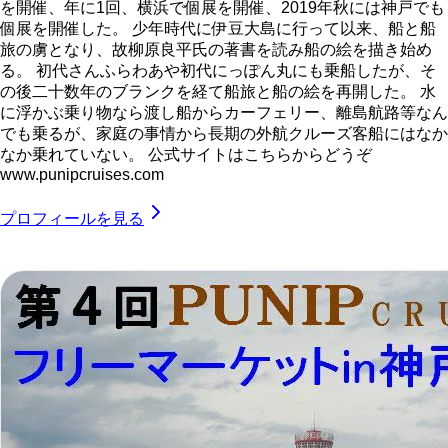
を開催、年に1回、横浜で個展を開催、2019年秋には神戸でも
個展を開催した。 少年時代に伊豆大島に行って以来、船と船
旅の虜となり、故柳原良平氏の著書を読み船の絵を描き始め
る。 初代さんふらわあや初代にっぽん丸にも乗船したが、そ
の後二十数年のブランクを経て船旅と船の絵を再開した。 水
に浮かぶ乗り物なら渡し船からカーフェリー、離島航路等なん
でも乗るが、家庭の事情から長期の外航クルーズ客船にはなか
なか乗れていない。 公式サイトはこちらからどうぞ
www.punipcruises.com
プロフィールを見る