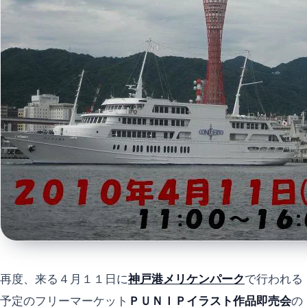
再度、来る４月１１日に
神戸港メリケンパーク
で行われる
予定のフリーマーケット
ＰＵＮＩＰイラスト作品即売会
の