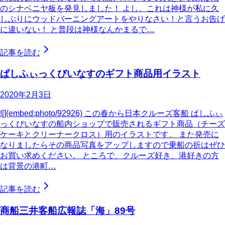
のシナベニヤ板を発見しました！ よし、これは神様が私に久
しぶりにウッドバーニングアートをやりなさい！と言うお告げ
に違いない！ と普段は神様なんかまるで…
記事を読む
ぱしふぃっくびいなすのギフト商品用イラスト
2020年2月3日
![](embed:photo/92926) この春から日本クルーズ客船 ぱしふぃ
っくびいなすの船内ショップで販売されるギフト商品（チーズ
ケーキとクリーナークロス）用のイラストです。 また発売に
なりましたらその商品写真をアップしますので乗船の折はぜひ
お買い求めください。 ところで、クルーズ好き、港好きの方
は背景の港町…
記事を読む
商船三井客船広報誌「海」89号