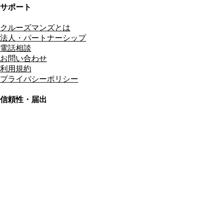
サポート
クルーズマンズとは
法人・パートナーシップ
電話相談
お問い合わせ
利用規約
プライバシーポリシー
信頼性・届出
総合旅行業務取扱管理者
資格保有
適格請求書発行事業者
T3011301023586