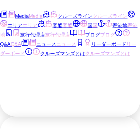
Media
Media
クルーズライン
クルーズライン
エリア
エリア
客船
客船
国
国
寄港地
寄港
地
旅行代理店
旅行代理店
ブログ
ブログ
Q&A
Q&A
ニュース
ニュース
リーダーボード
リー
ダーボード
クルーズマンズとは
クルーズマンズとは