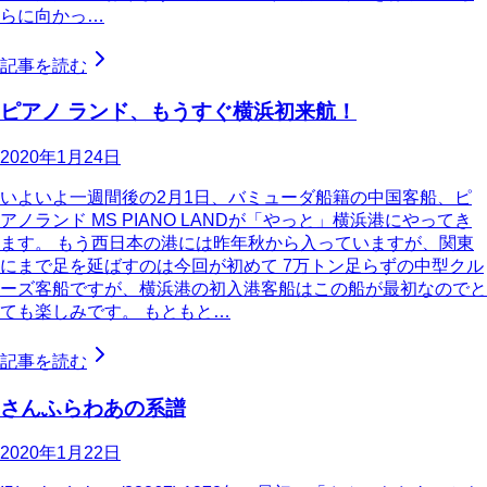
らに向かっ…
記事を読む
ピアノ ランド、もうすぐ横浜初来航！
2020年1月24日
いよいよ一週間後の2月1日、バミューダ船籍の中国客船、ピ
アノランド MS PIANO LANDが「やっと」横浜港にやってき
ます。 もう西日本の港には昨年秋から入っていますが、関東
にまで足を延ばすのは今回が初めて 7万トン足らずの中型クル
ーズ客船ですが、横浜港の初入港客船はこの船が最初なのでと
ても楽しみです。 もともと…
記事を読む
さんふらわあの系譜
2020年1月22日