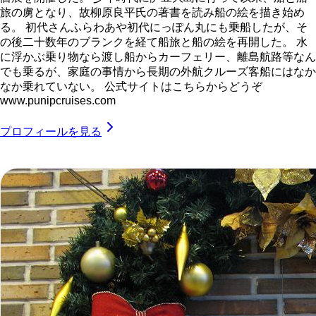
旅の虜となり、故柳原良平氏の著書を読み船の絵を描き始め
る。 初代さんふらわあや初代にっぽん丸にも乗船したが、そ
の後二十数年のブランクを経て船旅と船の絵を再開した。 水
に浮かぶ乗り物なら渡し船からカーフェリー、離島航路等なん
でも乗るが、家庭の事情から長期の外航クルーズ客船にはなか
なか乗れていない。 公式サイトはこちらからどうぞ
www.punipcruises.com
プロフィールを見る