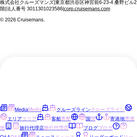
株式会社クルーズマンズ
|
東京都渋谷区神宮前6-23-4 桑野ビル2
階
|
法人番号
3011301023586
|
corp.cruisemans.com
©
2026
Cruisemans.
Media
Media
クルーズライン
クルーズライン
エリア
エリア
客船
客船
国
国
寄港地
寄港
地
旅行代理店
旅行代理店
ブログ
ブログ