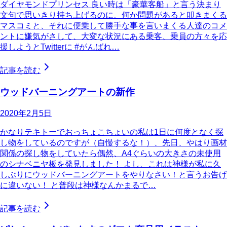
ダイヤモンドプリンセス 良い時は「豪華客船」と言う決まり
文句で思いきり持ち上げるのに、何か問題があると叩きまくる
マスコミと、それに便乗して勝手な事を言いまくる人達のコメ
ントに嫌気がさして、大変な状況にある乗客、乗員の方々を応
援しようとTwitterに #がんばれ…
記事を読む
ウッドバーニングアートの新作
2020年2月5日
かなりテキトーでおっちょこちょいの私は1日に何度となく探
し物をしているのですが（自慢するな！）、先日、やはり画材
関係の探し物をしていたら偶然、A4ぐらいの大きさの未使用
のシナベニヤ板を発見しました！ よし、これは神様が私に久
しぶりにウッドバーニングアートをやりなさい！と言うお告げ
に違いない！ と普段は神様なんかまるで…
記事を読む