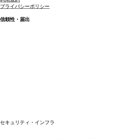
プライバシーポリシー
信頼性・届出
総合旅行業務取扱管理者
資格保有
適格請求書発行事業者
T3011301023586
SSL/TLS暗号化通信
セキュリティ・インフラ