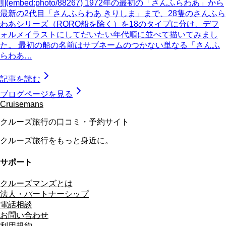
![](embed:photo/88267) 1972年の最初の「さんふらわあ」から
最新の2代目「さんふらわあ きりしま」まで、28隻のさんふら
わあシリーズ（RORO船を除く）を18のタイプに分け、デフ
ォルメイラストにしてだいたい年代順に並べて描いてみまし
た。 最初の船の名前はサブネームのつかない単なる「さんふ
らわあ…
記事を読む
ブログページを見る
Cruisemans
クルーズ旅行の口コミ・予約サイト
クルーズ旅行をもっと身近に。
サポート
クルーズマンズとは
法人・パートナーシップ
電話相談
お問い合わせ
利用規約