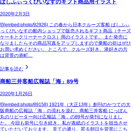
ぱしふぃっくびいなすのギフト商品用イラスト
2020年2月3日
![](embed:photo/92926) この春から日本クルーズ客船 ぱしふぃ
っくびいなすの船内ショップで販売されるギフト商品（チーズ
ケーキとクリーナークロス）用のイラストです。 また発売に
なりましたらその商品写真をアップしますので乗船の折はぜひ
お買い求めください。 ところで、クルーズ好き、港好きの方
は背景の港町…
記事を読む
商船三井客船広報誌「海」89号
2020年1月26日
![](embed:photo/89158) 1921年（大正13年）創刊のかつての大
阪商船の広報誌「海」の流れを汲む、商船三井客船 にっぽん
丸のリピーター向け広報誌「海」の89号が発刊になりまし
た。 今回も前号に引き続き、私が表紙のイラストを担当させ
ていただいております。 見ての通り、昇る朝日を背景にこち