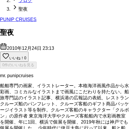
ブログ
聖夜
PUNIP CRUISES
聖夜
2010年12月24日 23:13
いいね！
0
0件のいいねを見る
mr. punipcruises
船舶専門の画家、イラストレーター。本格海洋画風作品から水
彩画、コミカルなイラストまで画風にこだわりを持たない。船
旅専門誌のイラスト記事、横浜港の広報誌の表紙、レストラン
クルーズ船のパンフレット、クルーズ客船のギフト商品パッケ
ージイラスト等を制作。クルーズ客船のキャラクター「クルボ
ン」の原作者 東京海洋大学やクルーズ客船船内で水彩画教室
を開催、年に1回、横浜で個展を開催、2019年秋には神戸でも
個展を開催した。 少年時代に伊豆大島に行って以来、船と船