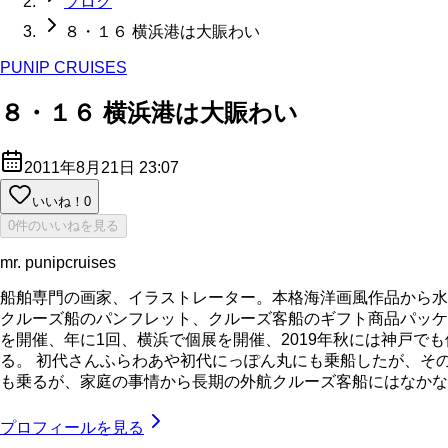
ブログ
８・１６ 横浜港は大賑わい
PUNIP CRUISES
８・１６ 横浜港は大賑わい
2011年8月21日 23:07
いいね！
0
0件のいいねを見る
mr. punipcruises
船舶専門の画家、イラストレーター。本格海洋画風作品から水
クルーズ船のパンフレット、クルーズ客船のギフト商品パッケ
を開催、年に1回、横浜で個展を開催、2019年秋には神戸で
る。 初代さんふらわあや初代にっぽん丸にも乗船したが、そ
も乗るが、家庭の事情から長期の外航クルーズ客船にはなかなか乗れてい
プロフィールを見る