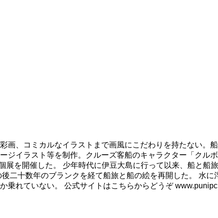
彩画、コミカルなイラストまで画風にこだわりを持たない。船
ージイラスト等を制作。クルーズ客船のキャラクター「クルボ
も個展を開催した。 少年時代に伊豆大島に行って以来、船と船
の後二十数年のブランクを経て船旅と船の絵を再開した。 水に
ない。 公式サイトはこちらからどうぞ www.punipcruis