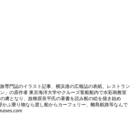
旅専門誌のイラスト記事、横浜港の広報誌の表紙、レストラン
ン」の原作者 東京海洋大学やクルーズ客船船内で水彩画教室
旅の虜となり、故柳原良平氏の著書を読み船の絵を描き始め
浮かぶ乗り物なら渡し船からカーフェリー、離島航路等なんで
es.com