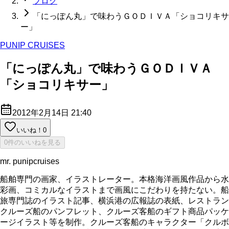
ブログ
「にっぽん丸」で味わうＧＯＤＩＶＡ「ショコリキサ
ー」
PUNIP CRUISES
「にっぽん丸」で味わうＧＯＤＩＶＡ
「ショコリキサー」
2012年2月14日 21:40
いいね！
0
0件のいいねを見る
mr. punipcruises
船舶専門の画家、イラストレーター。本格海洋画風作品から水
彩画、コミカルなイラストまで画風にこだわりを持たない。船
旅専門誌のイラスト記事、横浜港の広報誌の表紙、レストラン
クルーズ船のパンフレット、クルーズ客船のギフト商品パッケ
ージイラスト等を制作。クルーズ客船のキャラクター「クルボ