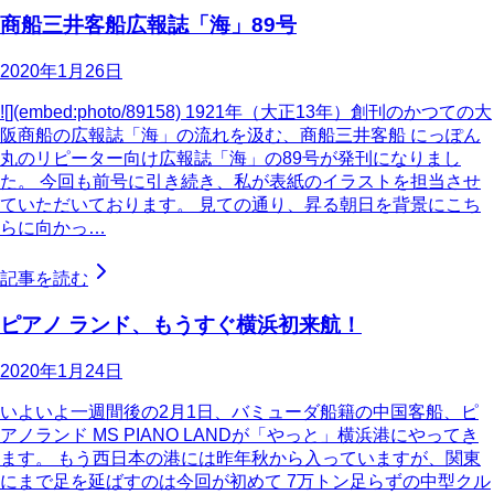
商船三井客船広報誌「海」89号
2020年1月26日
![](embed:photo/89158) 1921年（大正13年）創刊のかつての大
阪商船の広報誌「海」の流れを汲む、商船三井客船 にっぽん
丸のリピーター向け広報誌「海」の89号が発刊になりまし
た。 今回も前号に引き続き、私が表紙のイラストを担当させ
ていただいております。 見ての通り、昇る朝日を背景にこち
らに向かっ…
記事を読む
ピアノ ランド、もうすぐ横浜初来航！
2020年1月24日
いよいよ一週間後の2月1日、バミューダ船籍の中国客船、ピ
アノランド MS PIANO LANDが「やっと」横浜港にやってき
ます。 もう西日本の港には昨年秋から入っていますが、関東
にまで足を延ばすのは今回が初めて 7万トン足らずの中型クル