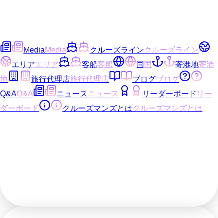
Media
Media
クルーズライン
クルーズライン
エリア
エリア
客船
客船
国
国
寄港地
寄港
地
旅行代理店
旅行代理店
ブログ
ブログ
Q&A
Q&A
ニュース
ニュース
リーダーボード
リー
ダーボード
クルーズマンズとは
クルーズマンズとは