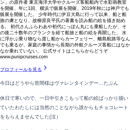
ン」の原作者 東京海洋大学やクルーズ客船船内で水彩画教室
を開催、年に1回、横浜で個展を開催、2019年秋には神戸でも
個展を開催した。 少年時代に伊豆大島に行って以来、船と船
旅の虜となり、故柳原良平氏の著書を読み船の絵を描き始め
る。 初代さんふらわあや初代にっぽん丸にも乗船したが、そ
の後二十数年のブランクを経て船旅と船の絵を再開した。 水
に浮かぶ乗り物なら渡し船からカーフェリー、離島航路等なん
でも乗るが、家庭の事情から長期の外航クルーズ客船にはなか
なか乗れていない。 公式サイトはこちらからどうぞ
www.punipcruises.com
プロフィールを見る
今日はどうやら世間様はヴァレンタインデー…たぶん
休日で寒いので、一日中引きこもって船の絵ばっかり描い
ていたわたしには当然のことながら誰からもチョコレート
をもらえませんでした(泣）