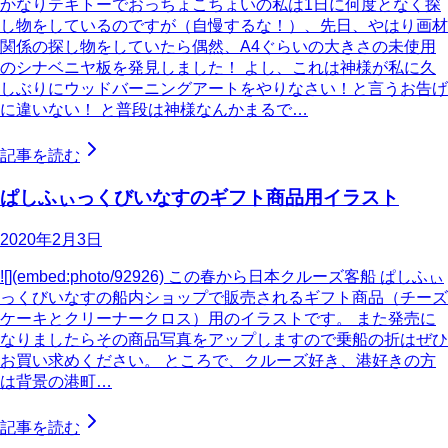
かなりテキトーでおっちょこちょいの私は1日に何度となく探
し物をしているのですが（自慢するな！）、先日、やはり画材
関係の探し物をしていたら偶然、A4ぐらいの大きさの未使用
のシナベニヤ板を発見しました！ よし、これは神様が私に久
しぶりにウッドバーニングアートをやりなさい！と言うお告げ
に違いない！ と普段は神様なんかまるで…
記事を読む
ぱしふぃっくびいなすのギフト商品用イラスト
2020年2月3日
![](embed:photo/92926) この春から日本クルーズ客船 ぱしふぃ
っくびいなすの船内ショップで販売されるギフト商品（チーズ
ケーキとクリーナークロス）用のイラストです。 また発売に
なりましたらその商品写真をアップしますので乗船の折はぜひ
お買い求めください。 ところで、クルーズ好き、港好きの方
は背景の港町…
記事を読む