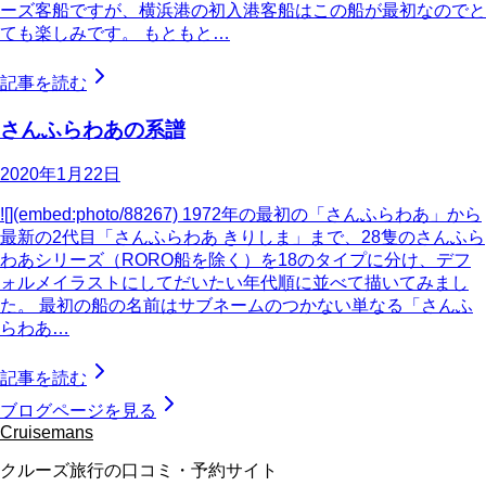
ーズ客船ですが、横浜港の初入港客船はこの船が最初なのでと
ても楽しみです。 もともと…
記事を読む
さんふらわあの系譜
2020年1月22日
![](embed:photo/88267) 1972年の最初の「さんふらわあ」から
最新の2代目「さんふらわあ きりしま」まで、28隻のさんふら
わあシリーズ（RORO船を除く）を18のタイプに分け、デフ
ォルメイラストにしてだいたい年代順に並べて描いてみまし
た。 最初の船の名前はサブネームのつかない単なる「さんふ
らわあ…
記事を読む
ブログページを見る
Cruisemans
クルーズ旅行の口コミ・予約サイト