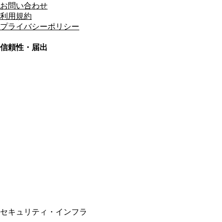
お問い合わせ
利用規約
プライバシーポリシー
信頼性・届出
総合旅行業務取扱管理者
資格保有
適格請求書発行事業者
T3011301023586
SSL/TLS暗号化通信
セキュリティ・インフラ