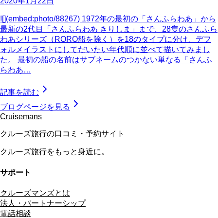
2020年1月22日
![](embed:photo/88267) 1972年の最初の「さんふらわあ」から
最新の2代目「さんふらわあ きりしま」まで、28隻のさんふら
わあシリーズ（RORO船を除く）を18のタイプに分け、デフ
ォルメイラストにしてだいたい年代順に並べて描いてみまし
た。 最初の船の名前はサブネームのつかない単なる「さんふ
らわあ…
記事を読む
ブログページを見る
Cruisemans
クルーズ旅行の口コミ・予約サイト
クルーズ旅行をもっと身近に。
サポート
クルーズマンズとは
法人・パートナーシップ
電話相談