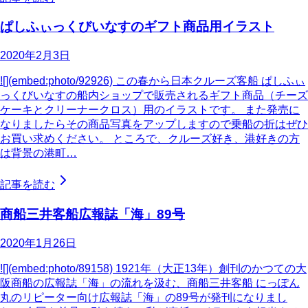
ぱしふぃっくびいなすのギフト商品用イラスト
2020年2月3日
![](embed:photo/92926) この春から日本クルーズ客船 ぱしふぃ
っくびいなすの船内ショップで販売されるギフト商品（チーズ
ケーキとクリーナークロス）用のイラストです。 また発売に
なりましたらその商品写真をアップしますので乗船の折はぜひ
お買い求めください。 ところで、クルーズ好き、港好きの方
は背景の港町…
記事を読む
商船三井客船広報誌「海」89号
2020年1月26日
![](embed:photo/89158) 1921年（大正13年）創刊のかつての大
阪商船の広報誌「海」の流れを汲む、商船三井客船 にっぽん
丸のリピーター向け広報誌「海」の89号が発刊になりまし