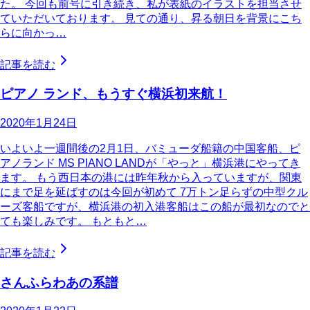
た。 今回も前号に引き続き、私が表紙のイラストを担当させ
ていただいております。 見ての通り、昇る朝日を背景にこち
らに向かっ…
記事を読む
ピアノ ランド、もうすぐ横浜初来航！
2020年1月24日
いよいよ一週間後の2月1日、バミューダ船籍の中国客船、ピ
アノランド MS PIANO LANDが「やっと」横浜港にやってき
ます。 もう西日本の港には昨年秋から入っていますが、関東
にまで足を延ばすのは今回が初めて 7万トン足らずの中型クル
ーズ客船ですが、横浜港の初入港客船はこの船が最初なのでと
ても楽しみです。 もともと…
記事を読む
さんふらわあの系譜