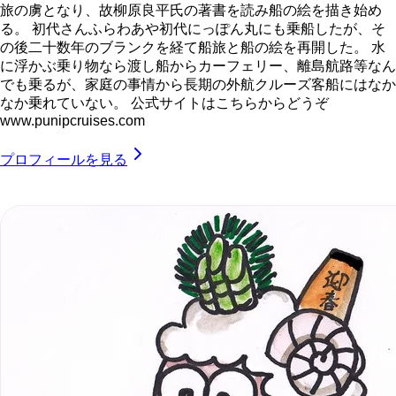
旅の虜となり、故柳原良平氏の著書を読み船の絵を描き始め
る。 初代さんふらわあや初代にっぽん丸にも乗船したが、そ
の後二十数年のブランクを経て船旅と船の絵を再開した。 水
に浮かぶ乗り物なら渡し船からカーフェリー、離島航路等なん
でも乗るが、家庭の事情から長期の外航クルーズ客船にはなか
なか乗れていない。 公式サイトはこちらからどうぞ
www.punipcruises.com
プロフィールを見る