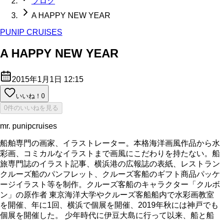
ブログ
A HAPPY NEW YEAR
PUNIP CRUISES
A HAPPY NEW YEAR
2015年1月1日 12:15
いいね！
0
0件のいいねを見る
mr. punipcruises
船舶専門の画家、イラストレーター。本格海洋画風作品から水
彩画、コミカルなイラストまで画風にこだわりを持たない。船
旅専門誌のイラスト記事、横浜港の広報誌の表紙、レストラン
クルーズ船のパンフレット、クルーズ客船のギフト商品パッケ
ージイラスト等を制作。クルーズ客船のキャラクター「クルボ
ン」の原作者 東京海洋大学やクルーズ客船船内で水彩画教室
を開催、年に1回、横浜で個展を開催、2019年秋には神戸でも
個展を開催した。 少年時代に伊豆大島に行って以来、船と船