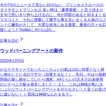
今やTVのニュースで見ない日のない、プリンセスクルーズの
ダイヤモンドプリンセス 良い時は「豪華客船」と言う決まり
文句で思いきり持ち上げるのに、何か問題があると叩きまくる
マスコミと、それに便乗して勝手な事を言いまくる人達のコメ
ントに嫌気がさして、大変な状況にある乗客、乗員の方々を応
援しようとTwitterに #がんばれ…
記事を読む
ウッドバーニングアートの新作
2020年2月5日
かなりテキトーでおっちょこちょいの私は1日に何度となく探
し物をしているのですが（自慢するな！）、先日、やはり画材
関係の探し物をしていたら偶然、A4ぐらいの大きさの未使用
のシナベニヤ板を発見しました！ よし、これは神様が私に久
しぶりにウッドバーニングアートをやりなさい！と言うお告げ
に違いない！ と普段は神様なんかまるで…
記事を読む