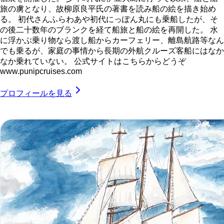
旅の虜となり、故柳原良平氏の著書を読み船の絵を描き始め
る。 初代さんふらわあや初代にっぽん丸にも乗船したが、そ
の後二十数年のブランクを経て船旅と船の絵を再開した。 水
に浮かぶ乗り物なら渡し船からカーフェリー、離島航路等なん
でも乗るが、家庭の事情から長期の外航クルーズ客船にはなか
なか乗れていない。 公式サイトはこちらからどうぞ
www.punipcruises.com
プロフィールを見る