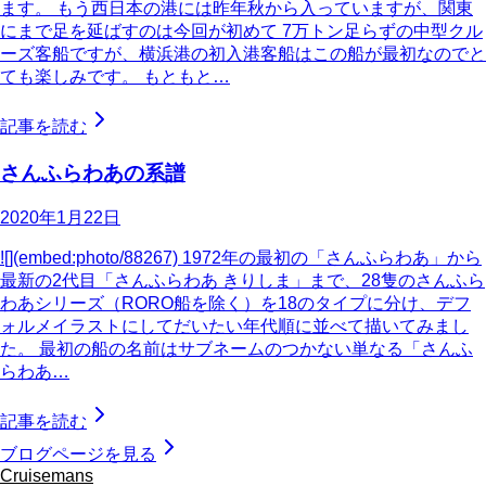
ます。 もう西日本の港には昨年秋から入っていますが、関東
にまで足を延ばすのは今回が初めて 7万トン足らずの中型クル
ーズ客船ですが、横浜港の初入港客船はこの船が最初なのでと
ても楽しみです。 もともと…
記事を読む
さんふらわあの系譜
2020年1月22日
![](embed:photo/88267) 1972年の最初の「さんふらわあ」から
最新の2代目「さんふらわあ きりしま」まで、28隻のさんふら
わあシリーズ（RORO船を除く）を18のタイプに分け、デフ
ォルメイラストにしてだいたい年代順に並べて描いてみまし
た。 最初の船の名前はサブネームのつかない単なる「さんふ
らわあ…
記事を読む
ブログページを見る
Cruisemans