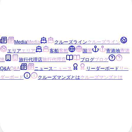
Media
Media
クルーズライン
クルーズライン
エリア
エリア
客船
客船
国
国
寄港地
寄港
地
旅行代理店
旅行代理店
ブログ
ブログ
Q&A
Q&A
ニュース
ニュース
リーダーボード
リー
ダーボード
クルーズマンズとは
クルーズマンズとは