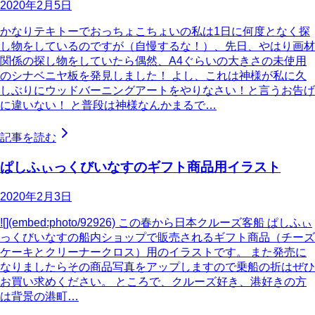
2020年2月5日
かなりテキトーでおっちょこちょいの私は1日に何度となく探
し物をしているのですが（自慢するな！）、先日、やはり画材
関係の探し物をしていたら偶然、A4ぐらいの大きさの未使用
のシナベニヤ板を発見しました！ よし、これは神様が私に久
しぶりにウッドバーニングアートをやりなさい！と言うお告げ
に違いない！ と普段は神様なんかまるで…
記事を読む
ぱしふぃっくびいなすのギフト商品用イラスト
2020年2月3日
![](embed:photo/92926) この春から日本クルーズ客船 ぱしふぃ
っくびいなすの船内ショップで販売されるギフト商品（チーズ
ケーキとクリーナークロス）用のイラストです。 また発売に
なりましたらその商品写真をアップしますので乗船の折はぜひ
お買い求めください。 ところで、クルーズ好き、港好きの方
は背景の港町…