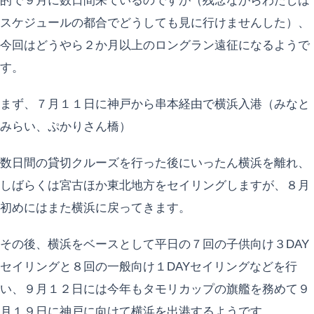
的で９月に数日間来ているのですが（残念ながらわたしは
スケジュールの都合でどうしても見に行けませんした）、
今回はどうやら２か月以上のロングラン遠征になるようで
す。
まず、７月１１日に神戸から串本経由で横浜入港（みなと
みらい、ぷかりさん橋）
数日間の貸切クルーズを行った後にいったん横浜を離れ、
しばらくは宮古ほか東北地方をセイリングしますが、８月
初めにはまた横浜に戻ってきます。
その後、横浜をベースとして平日の７回の子供向け３DAY
セイリングと８回の一般向け１DAYセイリングなどを行
い、９月１２日には今年もタモリカップの旗艦を務めて９
月１９日に神戸に向けて横浜を出港するようです。