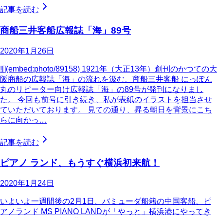
記事を読む
商船三井客船広報誌「海」89号
2020年1月26日
![](embed:photo/89158) 1921年（大正13年）創刊のかつての大
阪商船の広報誌「海」の流れを汲む、商船三井客船 にっぽん
丸のリピーター向け広報誌「海」の89号が発刊になりまし
た。 今回も前号に引き続き、私が表紙のイラストを担当させ
ていただいております。 見ての通り、昇る朝日を背景にこち
らに向かっ…
記事を読む
ピアノ ランド、もうすぐ横浜初来航！
2020年1月24日
いよいよ一週間後の2月1日、バミューダ船籍の中国客船、ピ
アノランド MS PIANO LANDが「やっと」横浜港にやってき