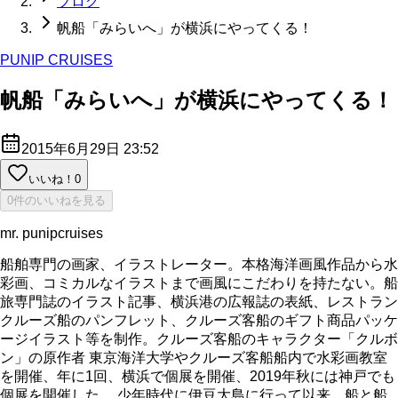
ブログ
帆船「みらいへ」が横浜にやってくる！
PUNIP CRUISES
帆船「みらいへ」が横浜にやってくる！
2015年6月29日 23:52
いいね！
0
0件のいいねを見る
mr. punipcruises
船舶専門の画家、イラストレーター。本格海洋画風作品から水
彩画、コミカルなイラストまで画風にこだわりを持たない。船
旅専門誌のイラスト記事、横浜港の広報誌の表紙、レストラン
クルーズ船のパンフレット、クルーズ客船のギフト商品パッケ
ージイラスト等を制作。クルーズ客船のキャラクター「クルボ
ン」の原作者 東京海洋大学やクルーズ客船船内で水彩画教室
を開催、年に1回、横浜で個展を開催、2019年秋には神戸でも
個展を開催した。 少年時代に伊豆大島に行って以来、船と船