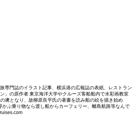
旅専門誌のイラスト記事、横浜港の広報誌の表紙、レストラン
ン」の原作者 東京海洋大学やクルーズ客船船内で水彩画教室
旅の虜となり、故柳原良平氏の著書を読み船の絵を描き始め
浮かぶ乗り物なら渡し船からカーフェリー、離島航路等なんで
es.com