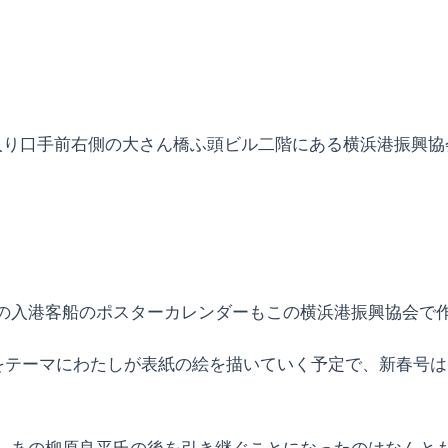
入り口手前右側の大さん橋ふ頭ビル二階にある横浜港振興協
の入港客船のポスターカレンダーもこの横浜港振興協会で作
船をテーマにわたしが表紙の絵を描いていく予定で、新春号