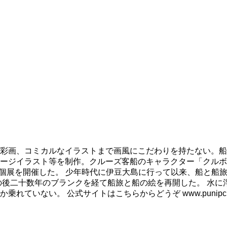
彩画、コミカルなイラストまで画風にこだわりを持たない。船
ージイラスト等を制作。クルーズ客船のキャラクター「クルボ
も個展を開催した。 少年時代に伊豆大島に行って以来、船と船
の後二十数年のブランクを経て船旅と船の絵を再開した。 水に
ない。 公式サイトはこちらからどうぞ www.punipcruis