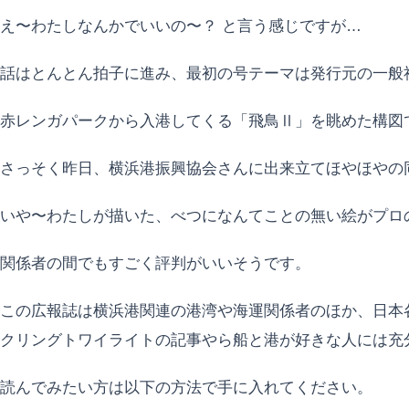
え〜わたしなんかでいいの〜？ と言う感じですが…
話はとんとん拍子に進み、最初の号テーマは発行元の一般
赤レンガパークから入港してくる「飛鳥Ⅱ」を眺めた構図
さっそく昨日、横浜港振興協会さんに出来立てほやほやの
いや〜わたしが描いた、べつになんてことの無い絵がプロ
関係者の間でもすごく評判がいいそうです。
この広報誌は横浜港関連の港湾や海運関係者のほか、日本
クリングトワイライトの記事やら船と港が好きな人には充
読んでみたい方は以下の方法で手に入れてください。