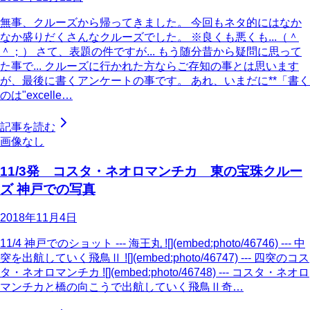
無事、クルーズから帰ってきました。 今回もネタ的にはなか
なか盛りだくさんなクルーズでした。 ※良くも悪くも...（＾
＾；） さて、表題の件ですが... もう随分昔から疑問に思って
た事で... クルーズに行かれた方ならご存知の事とは思います
が、最後に書くアンケートの事です。 あれ、いまだに**「書く
のは"excelle…
記事を読む
画像なし
11/3発 コスタ・ネオロマンチカ 東の宝珠クルー
ズ 神戸での写真
2018年11月4日
11/4 神戸でのショット --- 海王丸 ![](embed:photo/46746) --- 中
突を出航していく飛鳥Ⅱ ![](embed:photo/46747) --- 四突のコス
タ・ネオロマンチカ ![](embed:photo/46748) --- コスタ・ネオロ
マンチカと橋の向こうで出航していく飛鳥Ⅱ奇…