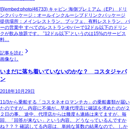
![](embed:photo/46733) キャビン 海側プレミアム（EP） ドリ
ンクパッケージ：オールインクルーシブドリンクパッケージ
提供場所：メインレストラン、ブッフェ、有料レストラン、バ
ーの営業中 すべてのレストランやバーで12ドル以下のドリン
クが飲み放題です。 "12ドル以下"というのは15%のサービス
料…
記事を読む
画像なし
いまだに落ち着いていないのかな？ コスタジャパ
ン
2018年10月29日
11/3から乗船する「コスタネオロマンチカ」の乗船書類が届い
たのですが... 内容に不備が... 早速代理店に確認を求めたのが２
２日の事。 途中、代理店からは幾度も連絡は来てますが、毎
回、「回答が来ない」という内容。 どうなっているんですか
ね？？？ 確認してる内容は、単純な算数の結果なので。 しか