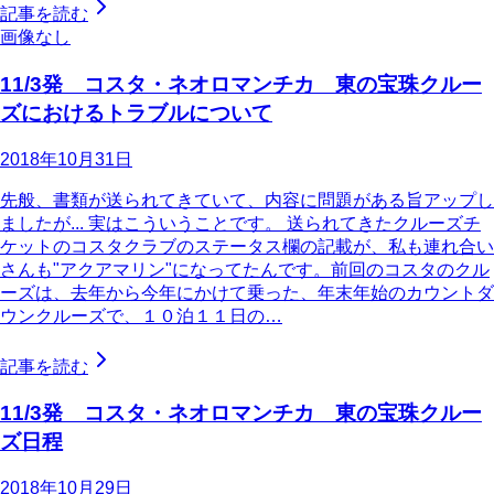
記事を読む
画像なし
11/3発 コスタ・ネオロマンチカ 東の宝珠クルー
ズにおけるトラブルについて
2018年10月31日
先般、書類が送られてきていて、内容に問題がある旨アップし
ましたが... 実はこういうことです。 送られてきたクルーズチ
ケットのコスタクラブのステータス欄の記載が、私も連れ合い
さんも"アクアマリン"になってたんです。前回のコスタのクル
ーズは、去年から今年にかけて乗った、年末年始のカウントダ
ウンクルーズで、１０泊１１日の…
記事を読む
11/3発 コスタ・ネオロマンチカ 東の宝珠クルー
ズ日程
2018年10月29日