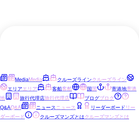
Media
Media
クルーズライン
クルーズライン
エリア
エリア
客船
客船
国
国
寄港地
寄港
地
旅行代理店
旅行代理店
ブログ
ブログ
Q&A
Q&A
ニュース
ニュース
リーダーボード
リー
ダーボード
クルーズマンズとは
クルーズマンズとは