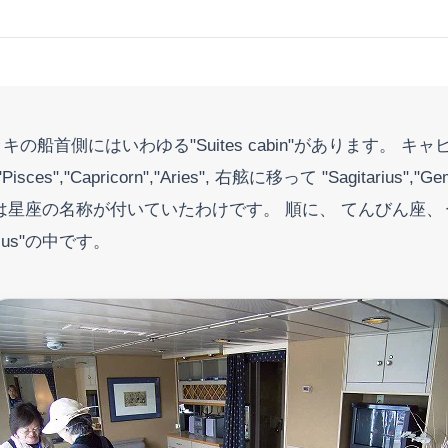
ッキの船首側にはいわゆる"Suites cabin"があります
Capricorn","Aries", 右舷に移って "Sagitarius","Ge
りは星座の名称が付いていたわけです。 順に、 てんびん
us"の中です。