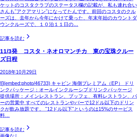
ケットのコスタクラブのステータス欄の記載が、私も連れ合い
さんも"アクアマリン"になってたんです。前回のコスタのクル
ーズは、去年から今年にかけて乗った、年末年始のカウントダ
ウンクルーズで、１０泊１１日の…
記事を読む
11/3発 コスタ・ネオロマンチカ 東の宝珠クルー
ズ日程
2018年10月29日
![](embed:photo/46733) キャビン 海側プレミアム（EP） ドリ
ンクパッケージ：オールインクルーシブドリンクパッケージ
提供場所：メインレストラン、ブッフェ、有料レストラン、バ
ーの営業中 すべてのレストランやバーで12ドル以下のドリン
クが飲み放題です。 "12ドル以下"というのは15%のサービス
料…
記事を読む
画像なし