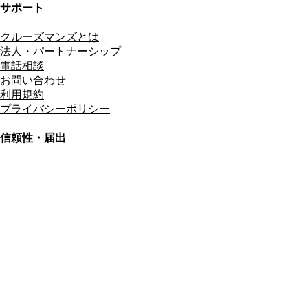
サポート
クルーズマンズとは
法人・パートナーシップ
電話相談
お問い合わせ
利用規約
プライバシーポリシー
信頼性・届出
総合旅行業務取扱管理者
資格保有
適格請求書発行事業者
T3011301023586