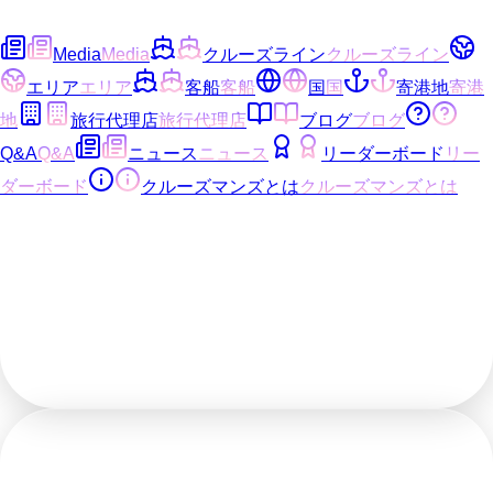
Media
Media
クルーズライン
クルーズライン
エリア
エリア
客船
客船
国
国
寄港地
寄港
地
旅行代理店
旅行代理店
ブログ
ブログ
Q&A
Q&A
ニュース
ニュース
リーダーボード
リー
ダーボード
クルーズマンズとは
クルーズマンズとは