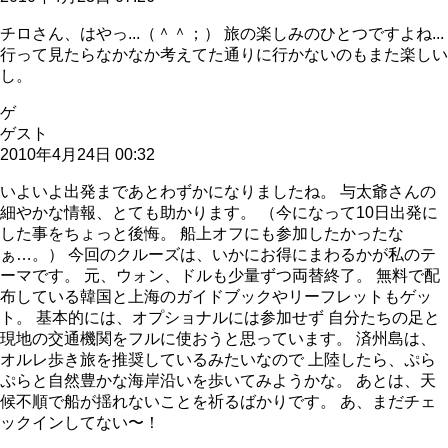
チロさん、はやっ...（＾＾；） 旅の楽しみのひとつですよね...
行って見たらなかなか考えてた通りに行かないのもまた楽しい
し。
ゲ
ゲスト
2010年4月24日 00:32
いよいよ出発まであとわずかになりましたね。 与太爺さんの
細やかな情報、とても助かります。 （今になって10日出発に
した事をちょっと後悔。 船上オフにも参加したかったな
ぁ…。） 今回のクルーズは、いかにお得にまわるかが私のテ
ーマです。 元、ウォン、ドルも少量ずつ両替終了。 無料で配
布している韓国と上海のガイドブックやリーフレットもゲッ
ト。 基本的には、オプショナルには参加せず 自分たちの足と
現地の交通機関をフルに使おうと思っています。 済州島は、
オルレ歩き旅を推奨しているみたいなので 上陸したら、ぷら
ぷらと自然豊かな海岸沿いを歩いてみようかな。 あとは、天
候不順で船が揺れないことを祈るばかりです。 あ、まだチェ
ックインしてない〜！