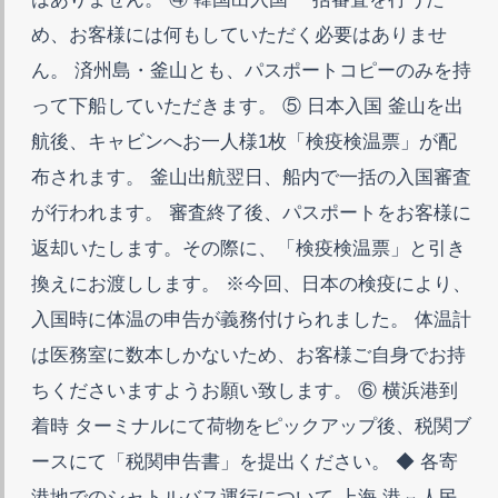
め、お客様には何もしていただく必要はありませ
ん。 済州島・釜山とも、パスポートコピーのみを持
って下船していただきます。 ⑤ 日本入国 釜山を出
航後、キャビンへお一人様1枚「検疫検温票」が配
布されます。 釜山出航翌日、船内で一括の入国審査
が行われます。 審査終了後、パスポートをお客様に
返却いたします。その際に、「検疫検温票」と引き
換えにお渡しします。 ※今回、日本の検疫により、
入国時に体温の申告が義務付けられました。 体温計
は医務室に数本しかないため、お客様ご自身でお持
ちくださいますようお願い致します。 ⑥ 横浜港到
着時 ターミナルにて荷物をピックアップ後、税関ブ
ースにて「税関申告書」を提出ください。 ◆ 各寄
港地でのシャトルバス運行について 上海 港⇔人民