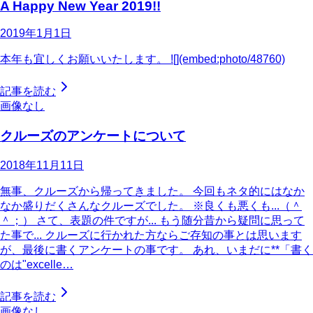
A Happy New Year 2019!!
2019年1月1日
本年も宜しくお願いいたします。 ![](embed:photo/48760)
記事を読む
画像なし
クルーズのアンケートについて
2018年11月11日
無事、クルーズから帰ってきました。 今回もネタ的にはなか
なか盛りだくさんなクルーズでした。 ※良くも悪くも...（＾
＾；） さて、表題の件ですが... もう随分昔から疑問に思って
た事で... クルーズに行かれた方ならご存知の事とは思います
が、最後に書くアンケートの事です。 あれ、いまだに**「書く
のは"excelle…
記事を読む
画像なし