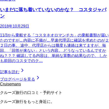
いまだに落ち着いていないのかな？ コスタジャパ
ン
2018年10月29日
11/3から乗船する「コスタネオロマンチカ」の乗船書類が届い
たのですが... 内容に不備が... 早速代理店に確認を求めたのが２
２日の事。 途中、代理店からは幾度も連絡は来てますが、毎
回、「回答が来ない」という内容。 どうなっているんですか
ね？？？ 確認してる内容は、単純な算数の結果なので。 しか
も前回のコスタでのク…
記事を読む
ブログページを見る
Cruisemans
クルーズ旅行の口コミ・予約サイト
クルーズ旅行をもっと身近に。