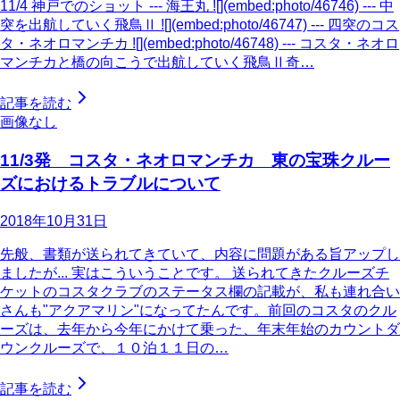
11/4 神戸でのショット --- 海王丸 ![](embed:photo/46746) --- 中
突を出航していく飛鳥Ⅱ ![](embed:photo/46747) --- 四突のコス
タ・ネオロマンチカ ![](embed:photo/46748) --- コスタ・ネオロ
マンチカと橋の向こうで出航していく飛鳥Ⅱ奇…
記事を読む
画像なし
11/3発 コスタ・ネオロマンチカ 東の宝珠クルー
ズにおけるトラブルについて
2018年10月31日
先般、書類が送られてきていて、内容に問題がある旨アップし
ましたが... 実はこういうことです。 送られてきたクルーズチ
ケットのコスタクラブのステータス欄の記載が、私も連れ合い
さんも"アクアマリン"になってたんです。前回のコスタのクル
ーズは、去年から今年にかけて乗った、年末年始のカウントダ
ウンクルーズで、１０泊１１日の…
記事を読む