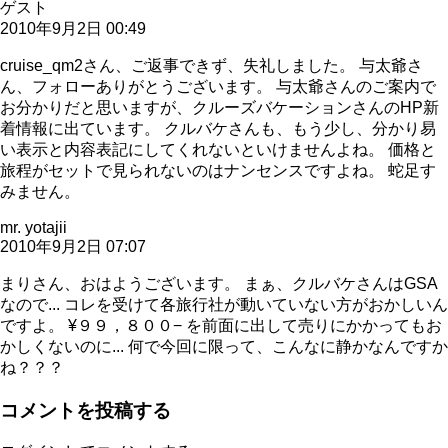
ゲスト
2010年9月2日 00:49
cruise_qm2さん、ご返事できず、失礼しました。 与太爺さ
ん、フォローありがとうございます。 与太爺さんのご案内で
お分かりだと思いますが、クルーズバケーションさんのHP新
着情報に出ています。 クルバケさんも、もう少し、分かり易
い表示と内容表記にしてくれないといけませんよね。 価格と
旅程がセットで見られないのはナンセンスですよね。 蛇足す
みません。
mr. yotajii
2010年9月2日 07:07
まりさん、おはようございます。 まぁ、クルバケさんはGSA
なので... コレを受けて各旅行社が動いていない方がおかしいん
ですよ。 ¥９９，８００− を前面に出して売りにかかってもお
かしくないのに... 何で今回に限って、こんなに静かなんですか
ね？？？
コメントを投稿する