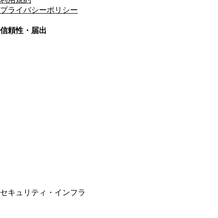
プライバシーポリシー
信頼性・届出
総合旅行業務取扱管理者
資格保有
適格請求書発行事業者
T3011301023586
SSL/TLS暗号化通信
セキュリティ・インフラ