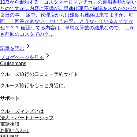
11/3から乗船する「コスタネオロマンチカ」の乗船書類が届い
たのですが... 内容に不備が... 早速代理店に確認を求めたのが２
２日の事。 途中、代理店からは幾度も連絡は来てますが、毎
回、「回答が来ない」という内容。 どうなっているんですか
ね？？？ 確認してる内容は、単純な算数の結果なので。 しか
も前回のコスタでのク…
記事を読む
ブログページを見る
Cruisemans
クルーズ旅行の口コミ・予約サイト
クルーズ旅行をもっと身近に。
サポート
クルーズマンズとは
法人・パートナーシップ
電話相談
お問い合わせ
利用規約