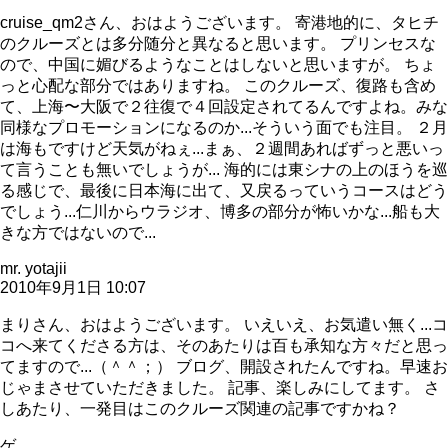
cruise_qm2さん、おはようございます。 寄港地的に、タヒチ
のクルーズとは多分随分と異なると思います。 プリンセスな
ので、中国に媚びるようなことはしないと思いますが。 ちょ
っと心配な部分ではありますね。 このクルーズ、復路も含め
て、上海〜大阪で２往復で４回設定されてるんですよね。みな
同様なプロモーションになるのか...そういう面でも注目。 ２月
は海もですけど天気がねぇ...まぁ、２週間あればずっと悪いっ
て言うことも無いでしょうが... 海的には東シナの上のほうを巡
る感じで、最後に日本海に出て、又戻るっていうコースはどう
でしょう...仁川からウラジオ、博多の部分が怖いかな...船も大
きな方ではないので...
mr. yotajii
2010年9月1日 10:07
まりさん、おはようございます。 いえいえ、お気遣い無く...コ
コへ来てくださる方は、そのあたりは百も承知な方々だと思っ
てますので...（＾＾；） ブログ、開設されたんですね。早速お
じゃまさせていただきました。 記事、楽しみにしてます。 さ
しあたり、一発目はこのクルーズ関連の記事ですかね？
ゲ