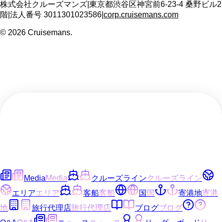
株式会社クルーズマンズ
|
東京都渋谷区神宮前6-23-4 桑野ビル2
階
|
法人番号
3011301023586
|
corp.cruisemans.com
©
2026
Cruisemans.
Media
Media
クルーズライン
クルーズライン
エリア
エリア
客船
客船
国
国
寄港地
寄港
地
旅行代理店
旅行代理店
ブログ
ブログ