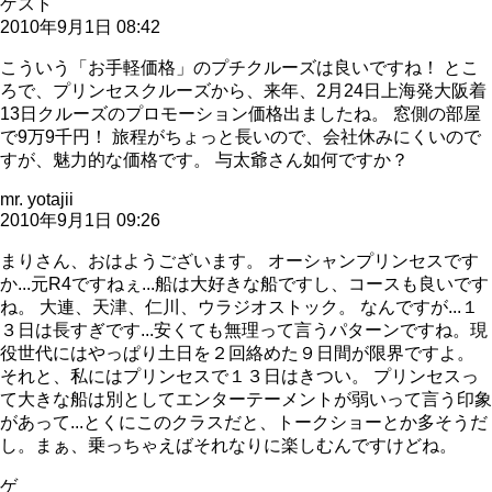
ゲスト
2010年9月1日 08:42
こういう「お手軽価格」のプチクルーズは良いですね！ とこ
ろで、プリンセスクルーズから、来年、2月24日上海発大阪着
13日クルーズのプロモーション価格出ましたね。 窓側の部屋
で9万9千円！ 旅程がちょっと長いので、会社休みにくいので
すが、魅力的な価格です。 与太爺さん如何ですか？
mr. yotajii
2010年9月1日 09:26
まりさん、おはようございます。 オーシャンプリンセスです
か...元R4ですねぇ...船は大好きな船ですし、コースも良いです
ね。 大連、天津、仁川、ウラジオストック。 なんですが...１
３日は長すぎです...安くても無理って言うパターンですね。現
役世代にはやっぱり土日を２回絡めた９日間が限界ですよ。
それと、私にはプリンセスで１３日はきつい。 プリンセスっ
て大きな船は別としてエンターテーメントが弱いって言う印象
があって...とくにこのクラスだと、トークショーとか多そうだ
し。まぁ、乗っちゃえばそれなりに楽しむんですけどね。
ゲ