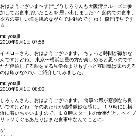
おはようございま〜す(*^_^*) しろりんも大阪湾クルーズに参
加してお食事頂いたことを 思い出しました^＾ 船内での食事、
夕方の美しい海を眺めながらでお勧めです ね！ 傑作ぽちです
☆
mr. yotajii
2010年9月1日 07:58
イチローさん、おはようございます。 ちょっと時間が微妙な
んですけどね。 東京〜横浜は昼の方が楽しめると思うのです...
ただ停泊してる船を見る見学会よりもずっと雰囲気は味わえる
のは確かなので...ご紹介してみました。
mr. yotajii
2010年9月1日 08:00
しろりんさん、おはようございます。 食事の席が窓側なら良
いですけどね... そのあたりが結構微妙な感じ。 １９時には横
浜に着いちゃいますので、１８時スタートの食事だと、ベイブ
リッジくぐるあたりはまだ食事中なんてことに...
ゲ