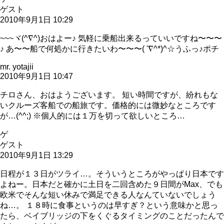
ゲスト
2010年9月1日 10:29
~~~ヾ(^∇^)おはよー♪ 気軽に乗船出来るっていいですね〜〜〜
♪ あ〜〜船で何処かに行きたいわ〜〜〜( '∇^*)^☆うふっ♪ポチ
mr. yotajii
2010年9月1日 10:47
チロさん、おはようございます。 短い時間ですが、紛れもな
いクルーズ客船での船旅です。価格的には微妙なところです
が…(^^;) ※個人的には１万を切って欲しいところ…
ゲ
ゲスト
2010年9月1日 13:29
日程が１３日がツライ…。そういうところがやっぱり日本です
よねー。日本だと確かに土日を二回含めた９日間がMax、でも
欧米でそんな短い休みで満足できる人なんていないでしょう
ね…。 １８時に食事というのは早すぎ？という意味かと思っ
たら、ベイブリッジの下をくぐるタイミングのことだったんで