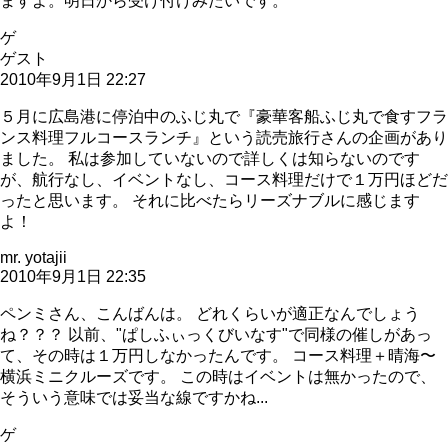
ますよ。明日から受け付けみたいです。
ゲ
ゲスト
2010年9月1日 22:27
５月に広島港に停泊中のふじ丸で『豪華客船ふじ丸で食すフラ
ンス料理フルコースランチ』という読売旅行さんの企画があり
ました。 私は参加していないので詳しくは知らないのです
が、航行なし、イベントなし、コース料理だけで１万円ほどだ
ったと思います。 それに比べたらリーズナブルに感じます
よ！
mr. yotajii
2010年9月1日 22:35
ペンミさん、こんばんは。 どれくらいが適正なんでしょう
ね？？？ 以前、"ぱしふぃっくびいなす"で同様の催しがあっ
て、その時は１万円しなかったんです。 コース料理＋晴海〜
横浜ミニクルーズです。 この時はイベントは無かったので、
そういう意味では妥当な線ですかね...
ゲ