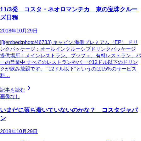
11/3発 コスタ・ネオロマンチカ 東の宝珠クルー
ズ日程
2018年10月29日
![](embed:photo/46733) キャビン 海側プレミアム（EP） ドリ
ンクパッケージ：オールインクルーシブドリンクパッケージ
提供場所：メインレストラン、ブッフェ、有料レストラン、バ
ーの営業中 すべてのレストランやバーで12ドル以下のドリン
クが飲み放題です。 "12ドル以下"というのは15%のサービス
料…
記事を読む
画像なし
いまだに落ち着いていないのかな？ コスタジャパ
ン
2018年10月29日