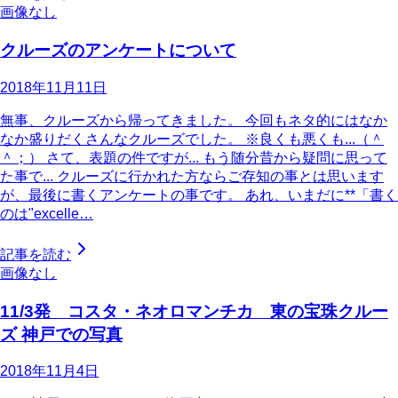
画像なし
クルーズのアンケートについて
2018年11月11日
無事、クルーズから帰ってきました。 今回もネタ的にはなか
なか盛りだくさんなクルーズでした。 ※良くも悪くも...（＾
＾；） さて、表題の件ですが... もう随分昔から疑問に思って
た事で... クルーズに行かれた方ならご存知の事とは思います
が、最後に書くアンケートの事です。 あれ、いまだに**「書く
のは"excelle…
記事を読む
画像なし
11/3発 コスタ・ネオロマンチカ 東の宝珠クルー
ズ 神戸での写真
2018年11月4日