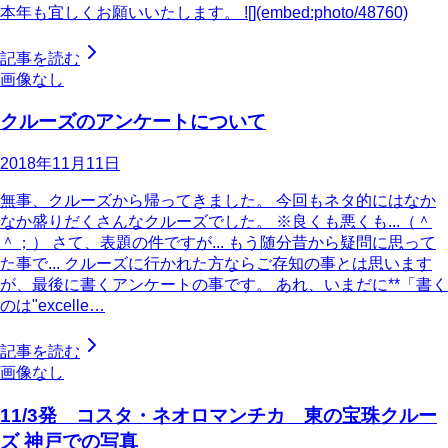
本年も宜しくお願いいたします。 ![](embed:photo/48760)
記事を読む
画像なし
クルーズのアンケートについて
2018年11月11日
無事、クルーズから帰ってきました。 今回もネタ的にはなか
なか盛りだくさんなクルーズでした。 ※良くも悪くも...（＾
＾；） さて、表題の件ですが... もう随分昔から疑問に思って
た事で... クルーズに行かれた方ならご存知の事とは思います
が、最後に書くアンケートの事です。 あれ、いまだに**「書く
のは"excelle…
記事を読む
画像なし
11/3発 コスタ・ネオロマンチカ 東の宝珠クルー
ズ 神戸での写真