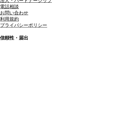
法人・パートナーシップ
電話相談
お問い合わせ
利用規約
プライバシーポリシー
信頼性・届出
総合旅行業務取扱管理者
資格保有
適格請求書発行事業者
T3011301023586
SSL/TLS暗号化通信