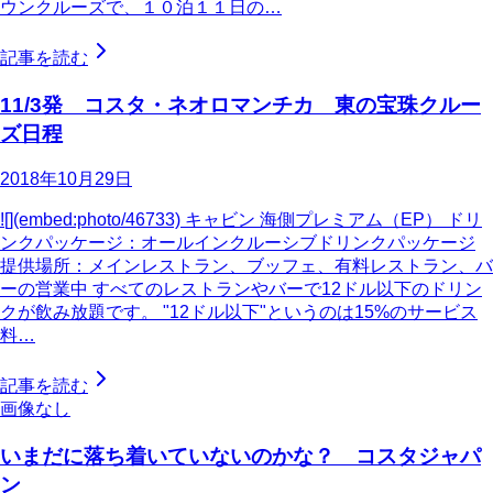
ウンクルーズで、１０泊１１日の…
記事を読む
11/3発 コスタ・ネオロマンチカ 東の宝珠クルー
ズ日程
2018年10月29日
![](embed:photo/46733) キャビン 海側プレミアム（EP） ドリ
ンクパッケージ：オールインクルーシブドリンクパッケージ
提供場所：メインレストラン、ブッフェ、有料レストラン、バ
ーの営業中 すべてのレストランやバーで12ドル以下のドリン
クが飲み放題です。 "12ドル以下"というのは15%のサービス
料…
記事を読む
画像なし
いまだに落ち着いていないのかな？ コスタジャパ
ン