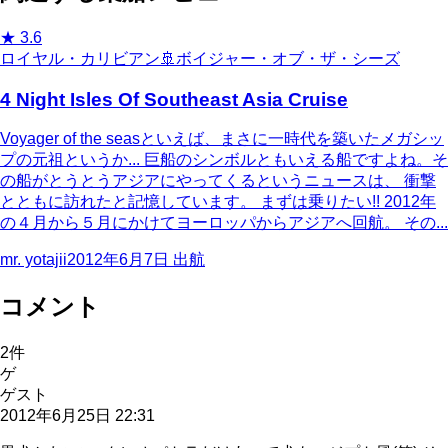
★
3.6
ロイヤル・カリビアン
🚢
ボイジャー・オブ・ザ・シーズ
4 Night Isles Of Southeast Asia Cruise
Voyager of the seasといえば、まさに一時代を築いたメガシッ
プの元祖というか... 巨船のシンボルともいえる船ですよね。そ
の船がとうとうアジアにやってくるというニュースは、 衝撃
とともに訪れたと記憶しています。 まずは乗りたい!! 2012年
の４月から５月にかけてヨーロッパからアジアへ回航。 その...
mr. yotajii
2012年6月7日
出航
コメント
2
件
ゲ
ゲスト
2012年6月25日 22:31