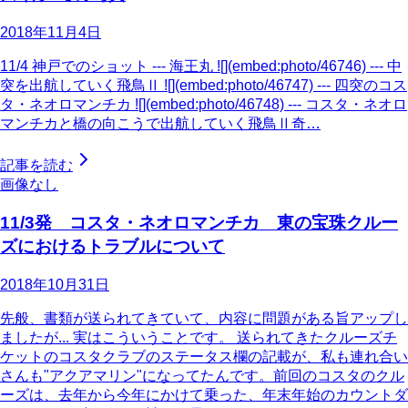
2018年11月4日
11/4 神戸でのショット --- 海王丸 ![](embed:photo/46746) --- 中
突を出航していく飛鳥Ⅱ ![](embed:photo/46747) --- 四突のコス
タ・ネオロマンチカ ![](embed:photo/46748) --- コスタ・ネオロ
マンチカと橋の向こうで出航していく飛鳥Ⅱ奇…
記事を読む
画像なし
11/3発 コスタ・ネオロマンチカ 東の宝珠クルー
ズにおけるトラブルについて
2018年10月31日
先般、書類が送られてきていて、内容に問題がある旨アップし
ましたが... 実はこういうことです。 送られてきたクルーズチ
ケットのコスタクラブのステータス欄の記載が、私も連れ合い
さんも"アクアマリン"になってたんです。前回のコスタのクル
ーズは、去年から今年にかけて乗った、年末年始のカウントダ