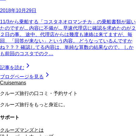
2018年10月29日
11/3から乗船する「コスタネオロマンチカ」の乗船書類が届い
たのですが... 内容に不備が... 早速代理店に確認を求めたのが２
２日の事。 途中、代理店からは幾度も連絡は来てますが、毎
回、「回答が来ない」という内容。 どうなっているんですか
ね？？？ 確認してる内容は、単純な算数の結果なので。 しか
も前回のコスタでのク…
記事を読む
ブログページを見る
Cruisemans
クルーズ旅行の口コミ・予約サイト
クルーズ旅行をもっと身近に。
サポート
クルーズマンズとは