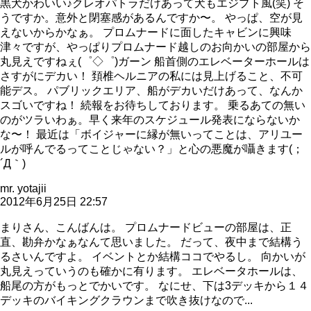
黒犬かわいい♪クレオパトラだけあって犬もエジプト風(笑) そ
うですか。意外と閉塞感があるんですか〜。 やっぱ、空が見
えないからかなぁ。 プロムナードに面したキャビンに興味
津々ですが、やっぱりプロムナード越しのお向かいの部屋から
丸見えですねぇ(゜◇゜)ガーン 船首側のエレベーターホールは
さすがにデカい！ 頚椎ヘルニアの私には見上げること、不可
能デス。 パブリックエリア、船がデカいだけあって、なんか
スゴいですね！ 続報をお待ちしております。 乗るあての無い
のがツラいわぁ。早く来年のスケジュール発表にならないか
な〜！ 最近は「ボイジャーに縁が無いってことは、アリユー
ルが呼んでるってことじゃない？」と心の悪魔が囁きます(；
´Д｀)
mr. yotajii
2012年6月25日 22:57
まりさん、こんばんは。 プロムナードビューの部屋は、正
直、勘弁かなぁなんて思いました。 だって、夜中まで結構う
るさいんですよ。 イベントとか結構ココでやるし。 向かいが
丸見えっていうのも確かに有ります。 エレベータホールは、
船尾の方がもっとでかいです。 なにせ、下は3デッキから１４
デッキのバイキングクラウンまで吹き抜けなので...