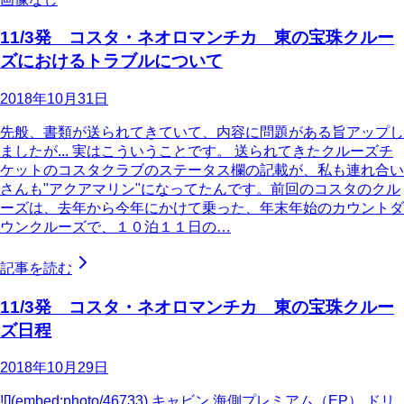
11/3発 コスタ・ネオロマンチカ 東の宝珠クルー
ズにおけるトラブルについて
2018年10月31日
先般、書類が送られてきていて、内容に問題がある旨アップし
ましたが... 実はこういうことです。 送られてきたクルーズチ
ケットのコスタクラブのステータス欄の記載が、私も連れ合い
さんも"アクアマリン"になってたんです。前回のコスタのクル
ーズは、去年から今年にかけて乗った、年末年始のカウントダ
ウンクルーズで、１０泊１１日の…
記事を読む
11/3発 コスタ・ネオロマンチカ 東の宝珠クルー
ズ日程
2018年10月29日
![](embed:photo/46733) キャビン 海側プレミアム（EP） ドリ