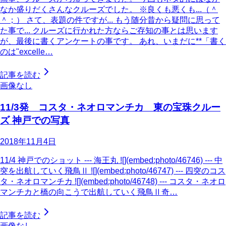
なか盛りだくさんなクルーズでした。 ※良くも悪くも...（＾
＾；） さて、表題の件ですが... もう随分昔から疑問に思って
た事で... クルーズに行かれた方ならご存知の事とは思います
が、最後に書くアンケートの事です。 あれ、いまだに**「書く
のは"excelle…
記事を読む
画像なし
11/3発 コスタ・ネオロマンチカ 東の宝珠クルー
ズ 神戸での写真
2018年11月4日
11/4 神戸でのショット --- 海王丸 ![](embed:photo/46746) --- 中
突を出航していく飛鳥Ⅱ ![](embed:photo/46747) --- 四突のコス
タ・ネオロマンチカ ![](embed:photo/46748) --- コスタ・ネオロ
マンチカと橋の向こうで出航していく飛鳥Ⅱ奇…
記事を読む
画像なし