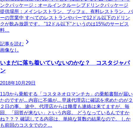
ンクパッケージ：オールインクルーシブドリンクパッケージ
提供場所：メインレストラン、ブッフェ、有料レストラン、バ
ーの営業中 すべてのレストランやバーで12ドル以下のドリン
クが飲み放題です。 "12ドル以下"というのは15%のサービス
料…
記事を読む
画像なし
いまだに落ち着いていないのかな？ コスタジャパ
ン
2018年10月29日
11/3から乗船する「コスタネオロマンチカ」の乗船書類が届い
たのですが... 内容に不備が... 早速代理店に確認を求めたのが２
２日の事。 途中、代理店からは幾度も連絡は来てますが、毎
回、「回答が来ない」という内容。 どうなっているんですか
ね？？？ 確認してる内容は、単純な算数の結果なので。 しか
も前回のコスタでのク…