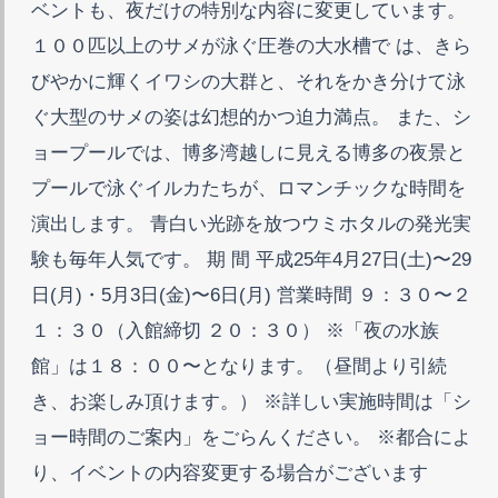
ベントも、夜だけの特別な内容に変更しています。
１００匹以上のサメが泳ぐ圧巻の大水槽で は、きら
びやかに輝くイワシの大群と、それをかき分けて泳
ぐ大型のサメの姿は幻想的かつ迫力満点。 また、シ
ョープールでは、博多湾越しに見える博多の夜景と
プールで泳ぐイルカたちが、ロマンチックな時間を
演出します。 青白い光跡を放つウミホタルの発光実
験も毎年人気です。 期 間 平成25年4月27日(土)〜29
日(月)・5月3日(金)〜6日(月) 営業時間 ９：３０〜２
１：３０（入館締切 ２０：３０） ※「夜の水族
館」は１８：００〜となります。（昼間より引続
き、お楽しみ頂けます。） ※詳しい実施時間は「シ
ョー時間のご案内」をごらんください。 ※都合によ
り、イベントの内容変更する場合がございます