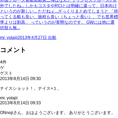
外国クルーズ客船黒船第二弾はなんとプリンセスクルーズ!! 意
外でしたね... しかもコスタやRCIとは明確に違って、日本向け
というのが新しい... ただねぇ...ざっくりまとめてしまうと 「持
ってくる船も良い、旅程も良い（ちょっと長い）、でも世界標
準よりは割高」 っていうのが実態なのです。 GWには他に選
択肢も無...
mr. yotajii
2013年4月27日
出航
コメント
4
件
ゲ
ゲスト
2013年8月14日 09:30
ナイスショット！。ナイス×１。
mr. yotajii
2013年8月14日 09:33
ONnojiさん、おはようございます。 ありがとうございます。