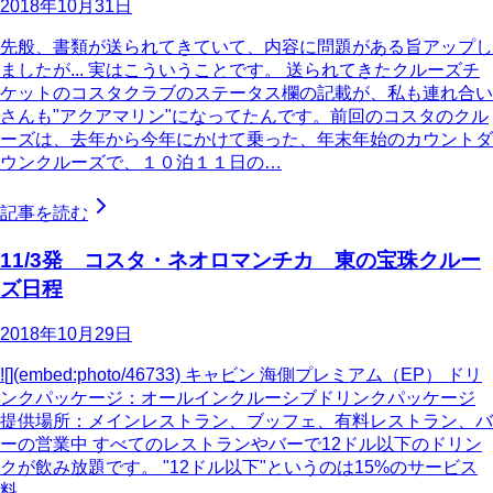
2018年10月31日
先般、書類が送られてきていて、内容に問題がある旨アップし
ましたが... 実はこういうことです。 送られてきたクルーズチ
ケットのコスタクラブのステータス欄の記載が、私も連れ合い
さんも"アクアマリン"になってたんです。前回のコスタのクル
ーズは、去年から今年にかけて乗った、年末年始のカウントダ
ウンクルーズで、１０泊１１日の…
記事を読む
11/3発 コスタ・ネオロマンチカ 東の宝珠クルー
ズ日程
2018年10月29日
![](embed:photo/46733) キャビン 海側プレミアム（EP） ドリ
ンクパッケージ：オールインクルーシブドリンクパッケージ
提供場所：メインレストラン、ブッフェ、有料レストラン、バ
ーの営業中 すべてのレストランやバーで12ドル以下のドリン
クが飲み放題です。 "12ドル以下"というのは15%のサービス
料…