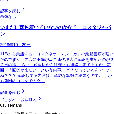
記事を読む
画像なし
いまだに落ち着いていないのかな？ コスタジャパ
ン
2018年10月29日
11/3から乗船する「コスタネオロマンチカ」の乗船書類が届い
たのですが... 内容に不備が... 早速代理店に確認を求めたのが２
２日の事。 途中、代理店からは幾度も連絡は来てますが、毎
回、「回答が来ない」という内容。 どうなっているんですか
ね？？？ 確認してる内容は、単純な算数の結果なので。 しか
も前回のコスタでのク…
記事を読む
ブログページを見る
Cruisemans