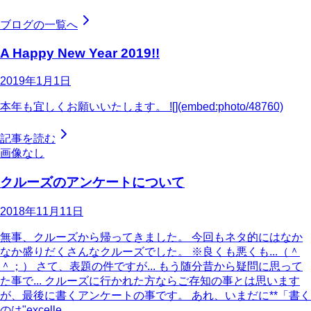
ブログの一覧へ
A Happy New Year 2019!!
2019年1月1日
本年も宜しくお願いいたします。 ![](embed:photo/48760)
記事を読む
画像なし
クルーズのアンケートについて
2018年11月11日
無事、クルーズから帰ってきました。 今回もネタ的にはなか
なか盛りだくさんなクルーズでした。 ※良くも悪くも...（＾
＾；） さて、表題の件ですが... もう随分昔から疑問に思って
た事で... クルーズに行かれた方ならご存知の事とは思います
が、最後に書くアンケートの事です。 あれ、いまだに**「書く
のは"excelle…