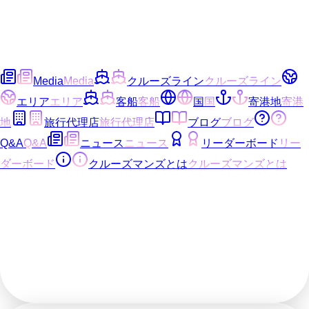
Media
Media
クルーズライン
クルーズライン
エリア
エリア
客船
客船
国
国
寄港地
寄港
地
旅行代理店
旅行代理店
ブログ
ブログ
Q&A
Q&A
ニュース
ニュース
リーダーボード
リー
ダーボード
クルーズマンズとは
クルーズマンズとは