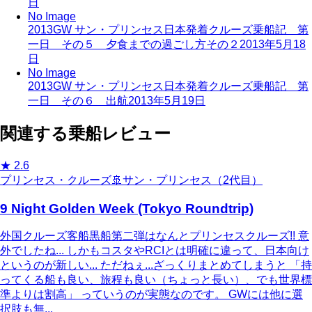
日
No Image
2013GW サン・プリンセス日本発着クルーズ乗船記 第
一日 その５ 夕食までの過ごし方その２
2013年5月18
日
No Image
2013GW サン・プリンセス日本発着クルーズ乗船記 第
一日 その６ 出航
2013年5月19日
関連する乗船レビュー
★
2.6
プリンセス・クルーズ
🚢
サン・プリンセス（2代目）
9 Night Golden Week (Tokyo Roundtrip)
外国クルーズ客船黒船第二弾はなんとプリンセスクルーズ!! 意
外でしたね... しかもコスタやRCIとは明確に違って、日本向け
というのが新しい... ただねぇ...ざっくりまとめてしまうと 「持
ってくる船も良い、旅程も良い（ちょっと長い）、でも世界標
準よりは割高」 っていうのが実態なのです。 GWには他に選
択肢も無...