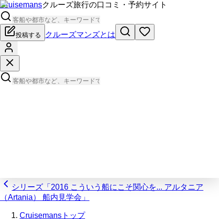
Cruisemans
クルーズ旅行の口コミ・予約サイト
クルーズマンズとは
投稿する
シリーズ「2016 こういう船にこそ関心を... アルタニア
（Artania） 船内見学会」
Cruisemansトップ