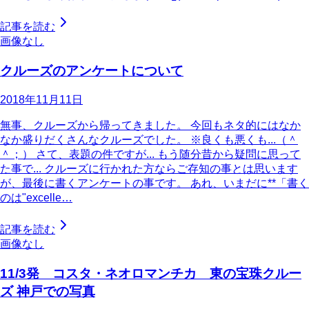
記事を読む
画像なし
クルーズのアンケートについて
2018年11月11日
無事、クルーズから帰ってきました。 今回もネタ的にはなか
なか盛りだくさんなクルーズでした。 ※良くも悪くも...（＾
＾；） さて、表題の件ですが... もう随分昔から疑問に思って
た事で... クルーズに行かれた方ならご存知の事とは思います
が、最後に書くアンケートの事です。 あれ、いまだに**「書く
のは"excelle…
記事を読む
画像なし
11/3発 コスタ・ネオロマンチカ 東の宝珠クルー
ズ 神戸での写真