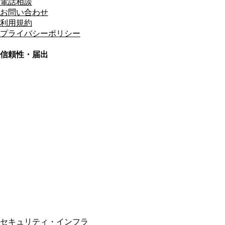
電話相談
お問い合わせ
利用規約
プライバシーポリシー
信頼性・届出
総合旅行業務取扱管理者
資格保有
適格請求書発行事業者
T3011301023586
SSL/TLS暗号化通信
セキュリティ・インフラ