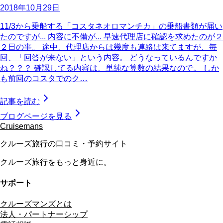
2018年10月29日
11/3から乗船する「コスタネオロマンチカ」の乗船書類が届い
たのですが... 内容に不備が... 早速代理店に確認を求めたのが２
２日の事。 途中、代理店からは幾度も連絡は来てますが、毎
回、「回答が来ない」という内容。 どうなっているんですか
ね？？？ 確認してる内容は、単純な算数の結果なので。 しか
も前回のコスタでのク…
記事を読む
ブログページを見る
Cruisemans
クルーズ旅行の口コミ・予約サイト
クルーズ旅行をもっと身近に。
サポート
クルーズマンズとは
法人・パートナーシップ