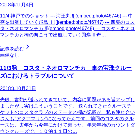
2018年11月4日
11/4 神戸でのショット --- 海王丸 ![](embed:photo/46746) --- 中
突を出航していく飛鳥Ⅱ ![](embed:photo/46747) --- 四突のコス
タ・ネオロマンチカ ![](embed:photo/46748) --- コスタ・ネオロ
マンチカと橋の向こうで出航していく飛鳥Ⅱ奇…
記事を読む
画像なし
11/3発 コスタ・ネオロマンチカ 東の宝珠クルー
ズにおけるトラブルについて
2018年10月31日
先般、書類が送られてきていて、内容に問題がある旨アップし
ましたが... 実はこういうことです。 送られてきたクルーズチ
ケットのコスタクラブのステータス欄の記載が、私も連れ合い
さんも"アクアマリン"になってたんです。前回のコスタのクル
ーズは、去年から今年にかけて乗った、年末年始のカウントダ
ウンクルーズで、１０泊１１日の…