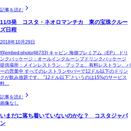
記事を読む
11/3発 コスタ・ネオロマンチカ 東の宝珠クルー
ズ日程
2018年10月29日
![](embed:photo/46733) キャビン 海側プレミアム（EP） ドリ
ンクパッケージ：オールインクルーシブドリンクパッケージ
提供場所：メインレストラン、ブッフェ、有料レストラン、バ
ーの営業中 すべてのレストランやバーで12ドル以下のドリン
クが飲み放題です。 "12ドル以下"というのは15%のサービス
料…
記事を読む
画像なし
いまだに落ち着いていないのかな？ コスタジャパ
ン