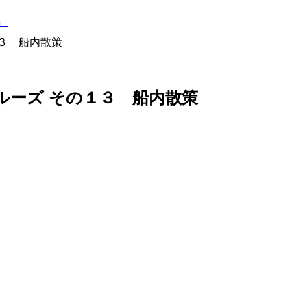
ズ」
の１３ 船内散策
ッカクルーズ その１３ 船内散策