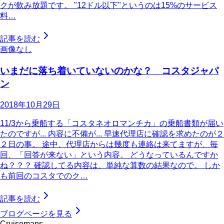
クが飲み放題です。 "12ドル以下"というのは15%のサービス
料…
記事を読む
画像なし
いまだに落ち着いていないのかな？ コスタジャパ
ン
2018年10月29日
11/3から乗船する「コスタネオロマンチカ」の乗船書類が届い
たのですが... 内容に不備が... 早速代理店に確認を求めたのが２
２日の事。 途中、代理店からは幾度も連絡は来てますが、毎
回、「回答が来ない」という内容。 どうなっているんですか
ね？？？ 確認してる内容は、単純な算数の結果なので。 しか
も前回のコスタでのク…
記事を読む
ブログページを見る
Cruisemans