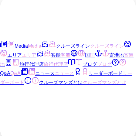
Media
Media
クルーズライン
クルーズライン
エリア
エリア
客船
客船
国
国
寄港地
寄港
地
旅行代理店
旅行代理店
ブログ
ブログ
Q&A
Q&A
ニュース
ニュース
リーダーボード
リー
ダーボード
クルーズマンズとは
クルーズマンズとは