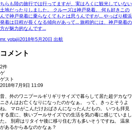
ちらも陸の旅行では行ってますが、実はろくに観光していない
土地だったりしました。 クルーズは神戸発着。 何も好きこの
んで神戸発着に乗らなくてもとは思うんですが... やっぱり横浜
発着は日程が長くなる傾向があって... 旅程的には、神戸発着の
方が魅力的なんです...
mr. yotajii
2018年5月20日
出航
コメント
2
件
ゲ
ゲスト
2018年7月9日 11:09
昔、外のワニプールギリギリサイズで暮らして居た超デカなワ
ニさんはお亡くなりになったのかなぁ。 って、きっとそうよ
ね。 マロがこんだけおばさんになったんだもの。 いつも拝見
する度に、狭いプールサイズでの生活を気の毒に感じていまし
た。 別府はリタイヤ後に移り住む方も多いそうですね。 温泉
があるから♨なのかなぁ？