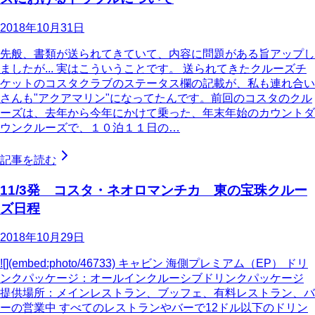
2018年10月31日
先般、書類が送られてきていて、内容に問題がある旨アップし
ましたが... 実はこういうことです。 送られてきたクルーズチ
ケットのコスタクラブのステータス欄の記載が、私も連れ合い
さんも"アクアマリン"になってたんです。前回のコスタのクル
ーズは、去年から今年にかけて乗った、年末年始のカウントダ
ウンクルーズで、１０泊１１日の…
記事を読む
11/3発 コスタ・ネオロマンチカ 東の宝珠クルー
ズ日程
2018年10月29日
![](embed:photo/46733) キャビン 海側プレミアム（EP） ドリ
ンクパッケージ：オールインクルーシブドリンクパッケージ
提供場所：メインレストラン、ブッフェ、有料レストラン、バ
ーの営業中 すべてのレストランやバーで12ドル以下のドリン