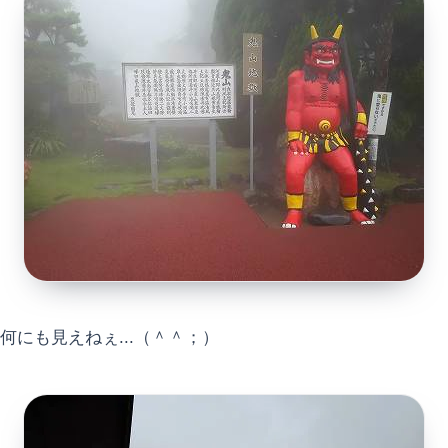
何にも見えねぇ...（＾＾；）