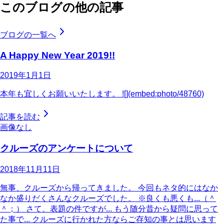
このブログの他の記事
ブログの一覧へ
A Happy New Year 2019!!
2019年1月1日
本年も宜しくお願いいたします。 ![](embed:photo/48760)
記事を読む
画像なし
クルーズのアンケートについて
2018年11月11日
無事、クルーズから帰ってきました。 今回もネタ的にはなか
なか盛りだくさんなクルーズでした。 ※良くも悪くも...（＾
＾；） さて、表題の件ですが... もう随分昔から疑問に思って
た事で... クルーズに行かれた方ならご存知の事とは思います