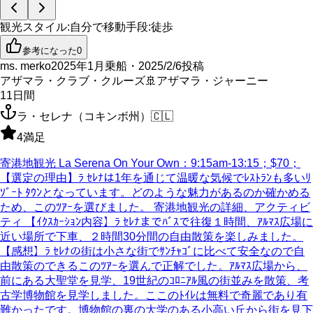
観光スタイル
:
自分で
移動手段
:
徒歩
参考になった
0
ms. merko
2025年1月乗船・2025/2/6投稿
アザマラ・クラブ・クルーズ
🚢
アザマラ・ジャーニー
11
日間
ラ・セレナ（コキンボ州）
🇨🇱
4
満足
寄港地観光 La Serena On Your Own：9:15am-13:15；$70；
【選定の理由】ﾗ ｾﾚﾅは1年を通じて温暖な気候でﾚｽﾄﾗﾝも多いﾘ
ｿﾞｰﾄ ﾀｳﾝとなっています。どのような魅力があるのか確かめる
ため、このﾂｱｰを選びました。 寄港地観光の詳細、アクティビ
ティ 【ｲｸｽｶｰｼｮﾝ内容】ﾗ ｾﾚﾅまでﾊﾞｽで往復１時間、ｱﾙﾏｽ広場に
近い場所で下車、２時間30分間の自由散策を楽しみました。
【感想】ﾗ ｾﾚﾅの街は小さな街でｻﾝﾁｬｺﾞに比べて安全なので自
由散策のできるこのﾂｱｰを選んで正解でした。ｱﾙﾏｽ広場から、
前にある大聖堂を見学、19世紀のｺﾛﾆｱﾙ風の街並みを散策、考
古学博物館を見学しました。ここのﾄｲﾚは無料で奇麗であり有
難かったです。博物館の裏の大学のある小高い丘から街を見下