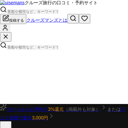
Cruisemans
クルーズ旅行の口コミ・予約サイト
クルーズマンズとは
投稿する
サイトからの予約で
3%還元
（掲載外も対象）
または
口
コミ投稿で最大
3,000円