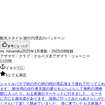
観光スタイル
:
旅行代理店のパッケージ
参考になった
0
mr. minamiku
2025年1月乗船・2025/2/8投稿
アザマラ・クラブ・クルーズ
🚢
アザマラ・ジャーニー
11
日間
イキケ
🇨🇱
5
とても満足
シャトルバスで街の中心部の時計塔広場まで連れて行ってくれ
ます。 観光用の歩行者天国の通りをぶらぶらして無料の博物
館に入ったり、お土産屋のマーケットに行きました。 ビーチ
に方にも遊歩道があります。漁港に行ってみたらあざらしがた
くさんいて楽しく眺めていました。 港に来ていたお土産屋さ