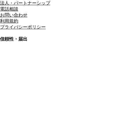
法人・パートナーシップ
電話相談
お問い合わせ
利用規約
プライバシーポリシー
信頼性・届出
総合旅行業務取扱管理者
資格保有
適格請求書発行事業者
T3011301023586
SSL/TLS暗号化通信