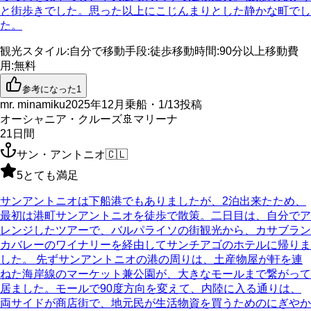
と街歩きでした。思った以上にこじんまりとした静かな町でし
た。
観光スタイル
:
自分で
移動手段
:
徒歩
移動時間
:
90分以上
移動費
用
:
無料
参考になった
1
mr. minamiku
2025年12月乗船・1/13投稿
オーシャニア・クルーズ
🚢
マリーナ
21
日間
サン・アントニオ
🇨🇱
5
とても満足
サンアントニオは下船港でもありましたが、2泊出来たため、
最初は港町サンアントニオを徒歩で散策。二日目は、自分でア
レンジしたツアーで、バルパライソの街観光から、カサブラン
カバレーのワイナリーを経由してサンチアゴのホテルに帰りま
した。 先ずサンアントニオの港の周りは、土産物屋が軒を連
ねた海岸線のマーケット兼公園が、大きなモールまで繋がって
居ました。モールで90度方向を変えて、内陸に入る通りは、
両サイドが商店街で、地元民が生活物資を買うためのにぎやか