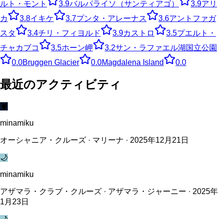
ルト・モント
3.9
バルパライソ（サンティアゴ）
3.9
アリ
カ
3.8
イキケ
3.7
プンタ・アレーナス
3.6
アントファガ
スタ
3.4
チリ・フィヨルド
3.9
カストロ
3.5
プエルト・
チャカブコ
3.5
ホーン岬
3.2
サン・ラファエル湖国立公園
0.0
Bruggen Glacier
0.0
Magdalena Island
0.0
最近のアクティビティ
🦞
minamiku
オーシャニア・クルーズ · マリーナ · 2025年12月21日
🌙
minamiku
アザマラ・クラブ・クルーズ · アザマラ・ジャーニー · 2025年
1月23日