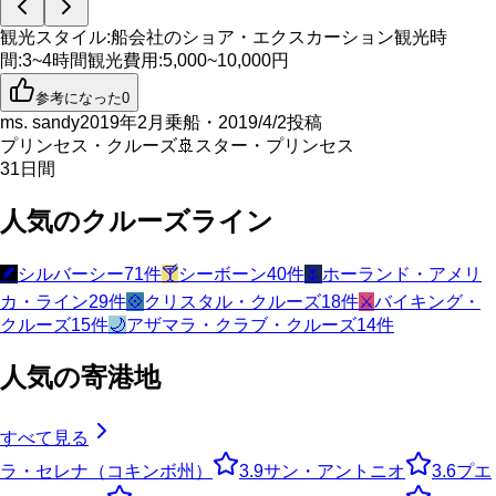
観光スタイル
:
船会社のショア・エクスカーション
観光時
間
:
3~4時間
観光費用
:
5,000~10,000円
参考になった
0
ms. sandy
2019年2月乗船・2019/4/2投稿
プリンセス・クルーズ
🚢
スター・プリンセス
31
日間
人気のクルーズライン
🪶
シルバーシー
71
件
🍸
シーボーン
40
件
🌷
ホーランド・アメリ
カ・ライン
29
件
💠
クリスタル・クルーズ
18
件
⚔️
バイキング・
クルーズ
15
件
🌙
アザマラ・クラブ・クルーズ
14
件
人気の寄港地
すべて見る
ラ・セレナ（コキンボ州）
3.9
サン・アントニオ
3.6
プエ