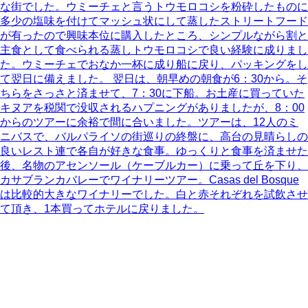
な街でした。ウミーチェと言うトウモロコシを粉砕したものに
多少の塩味を付けてマッシュ状にして蒸したストリートフード
が有ったので興味本位に購入したところ、シンプルながら割と
主食として食べられる蒸しトウモロコシで良い経験に成りまし
た。ウミーチェでおなか一杯に成り船に戻り、パッキングをし
て翌日に備えました。 翌日は、朝早めの朝食が6：30から。そ
ちらをさっさと済ませて、7：30に下船。お土産に買っていた
キヌアを税関で没収されるハプニングがありましたが、8：00
からのツアーに余裕で間に合いました。ツアーは、12人のミ
ニバスで、バルパライソの街巡りの終盤に、高台の見晴らしの
良いレスト連で各自が好きな食事。ゆっくりと食事を済ませた
後、名物のアセンソール（ケーブルカー）に乗って丘を下り、
カサブランカバレーでワイナリーツアー。Casas del Bosque
は比較的大きなワイナリーでした。白と赤それぞれを試飲させ
て頂き、1本買ってホテルに戻りました。