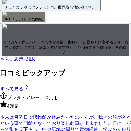
チュンガラ湖にはフラミンゴ。世界最高地の湖です。
チリとボリビアの国境
アリカから向かったラウカ国立公園。素晴らしい景色と急変する天候。窓
には雨粒。この後、落雷と共に雹に成り、2～3分でまた晴れる。その後
又…
さらに表示
+
39
枚
口コミピックアップ
すべて見る
プンタ・アレーナス
🇨🇱
4
満足
本来は月曜日で博物館が休みだったのですが、我々の船が入る
という事で開館となっており楽しむ事が出来ました。丘に上が
って街を見下ろし、中央広場の周りで建物鑑賞。後はのんびり