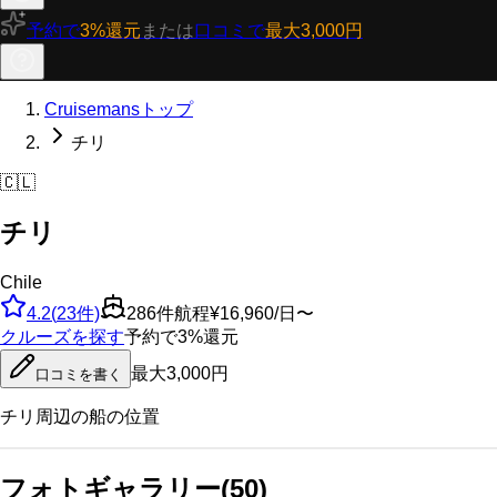
予約で
3%還元
または
口コミで
最大3,000円
Cruisemansトップ
チリ
🇨🇱
チリ
Chile
4.2
(
23
件)
286
件航程
¥16,960/日〜
クルーズを探す
予約で3%還元
最大3,000円
口コミを書く
チリ
周辺の船の位置
フォトギャラリー
(
50
)