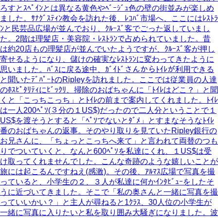
ろすとｽﾍﾟｲﾝとは異なる黄色やﾍﾞｰｼﾞｭ色の壁の街並みが楽しめ
ました。ｻﾅｸﾞｽﾃｨﾝ教会を訪れた後、ﾚｺﾊﾞ市場へ、ここにはﾚｽﾄﾗ
ﾝと民芸品広場が並んでおり、ｸﾙｰｽﾞ客でごった返していまし
た。2階は理髪店・美容院・ﾚｽﾄﾗﾝで占められていました。昔
は約20店もの理髪店が並んでいたようですが、ｸﾙｰｽﾞ客が押し
寄せるようになり、儲けの確実なﾚｽﾄﾗﾝに変わってきたように
思いました。ﾊﾞｽに戻る途中、ｶﾞｲﾄﾞさんからﾄｲﾚが利用できる
と聞いたﾃﾞﾊﾟｰﾄのRipleyを訪れました。ここでは従業員の人達
のﾎｽﾋﾟﾀﾘﾃｨにﾋﾞｯｸﾘ、掃除のおばちゃんに「ﾄｲﾚはどこ？」と聞
くと「こっちこっち」とﾄｲﾚの前まで案内してくれました。ﾄｲﾚ
は一人200ﾍﾟｿ(３分の１US$)だったので二人分ということで１
US$を渡そうとすると「ﾍﾟｿでないとﾀﾞﾒ」とすまなそうなﾄｲﾚ
番のおばちゃんの返事。そのやり取りを見ていたRipley銀行の
お兄さんに、「ちょっとこっちへ来て」と言われて両替のつも
りでついていくと、なんと600ﾍﾟｿを私達にくれ、１US$は受
け取ってくれませんでした。こんな奇跡のような嬉しいことが
旅には起こるんですねえ(感激)。その後、ｱﾙﾏｽ広場で写真を撮
っていると、小学生の２、３人が私達に何かｲﾝﾀﾋﾞｭｰをしたそ
うに近づいてきました。そこで「私の奥さんと一緒に写真を撮
っていいかい？」と主人が尋ねると1ｸﾗｽ、30人位の小学生が
一緒に写真に入りたいと私を取り囲み大騒ぎになりました。波