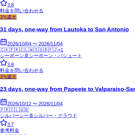
3.8
料金を問い合わせる
3%還元
31 days, one-way from Lautoka to San Antonio
2026/10/04 〜 2026/11/04
🇨🇰
🇫🇷
🇨🇱
🇼🇸
🇬🇧
🇫🇯
+
1
シーボーン
🚢
シーボーン・パシュート
3.8
料金を問い合わせる
3%還元
23 days, one-way from Papeete to Valparaiso-Sa
2026/10/12 〜 2026/11/04
🇫🇷
🇨🇱
🇬🇧
シルバーシー
🚢
シルバー・クラウド
3.7
参考料金