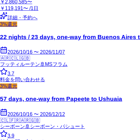
￥2,860,585〜
￥119,191〜 /1日
詳細・予約へ
3%還元
22 nights / 23 days, one-way from Buenos Aires t
2026/10/16 〜 2026/11/07
🇦🇷
🇨🇱
🇬🇧
フッティルーテン
🚢
MSフラム
3.7
料金を問い合わせる
3%還元
57 days, one-way from Papeete to Ushuaia
2026/10/16 〜 2026/12/12
🇨🇱
🇫🇷
🇦🇷
🇬🇧
シーボーン
🚢
シーボーン・パシュート
3.9