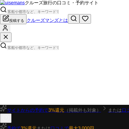
Cruisemans
クルーズ旅行の口コミ・予約サイト
クルーズマンズとは
投稿する
サイトからの予約で
3%還元
（掲載外も対象）
または
口
予約で
3%還元
または
口コミで
最大3,000円