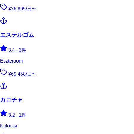
¥36,895/日〜
エステルゴム
3.4
·
3件
Esztergom
¥69,458/日〜
カロチャ
3.2
·
1件
Kalocsa