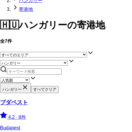
ハンガリー
寄港地
🇭🇺
ハンガリー
の寄港地
全7件
ハンガリー
すべてクリア
ブダペスト
4.2
·
8件
Budapest