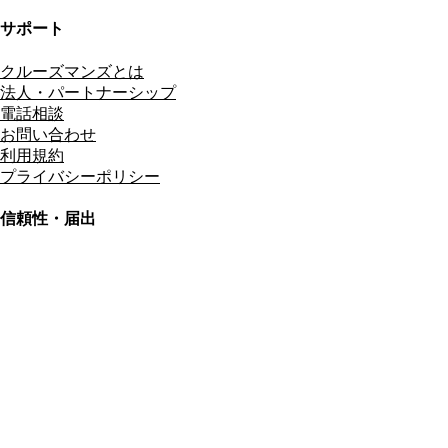
サポート
クルーズマンズとは
法人・パートナーシップ
電話相談
お問い合わせ
利用規約
プライバシーポリシー
信頼性・届出
総合旅行業務取扱管理者
資格保有
適格請求書発行事業者
T3011301023586