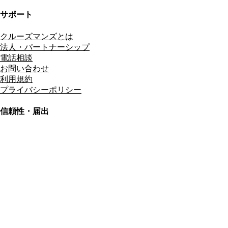
サポート
クルーズマンズとは
法人・パートナーシップ
電話相談
お問い合わせ
利用規約
プライバシーポリシー
信頼性・届出
総合旅行業務取扱管理者
資格保有
適格請求書発行事業者
T3011301023586