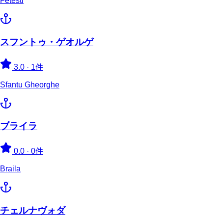
Fetesti
スフントゥ・ゲオルゲ
3.0
·
1件
Sfantu Gheorghe
ブライラ
0.0
·
0件
Braila
チェルナヴォダ