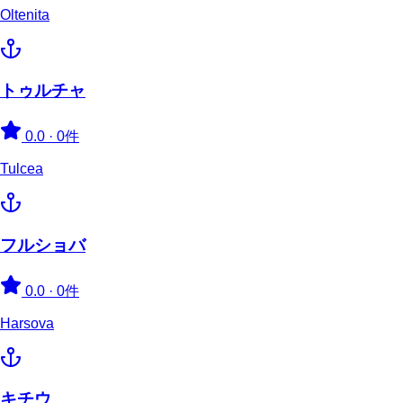
Oltenita
トゥルチャ
0.0
·
0件
Tulcea
フルショバ
0.0
·
0件
Harsova
キチウ