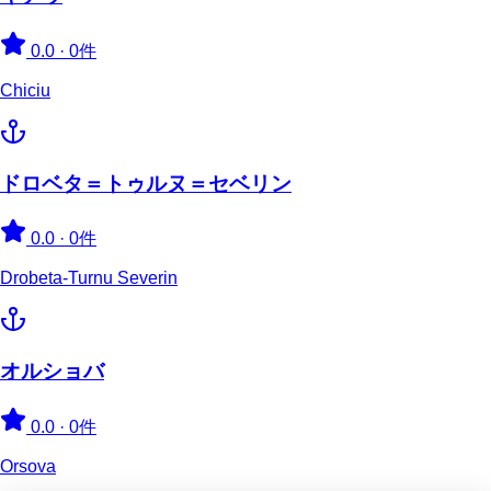
0.0
·
0件
Chiciu
ドロベタ＝トゥルヌ＝セベリン
0.0
·
0件
Drobeta-Turnu Severin
オルショバ
0.0
·
0件
Orsova