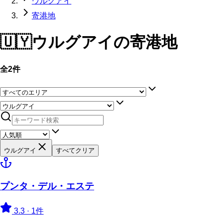
ウルグアイ
寄港地
🇺🇾
ウルグアイ
の寄港地
全2件
ウルグアイ
すべてクリア
プンタ・デル・エステ
3.3
·
1件