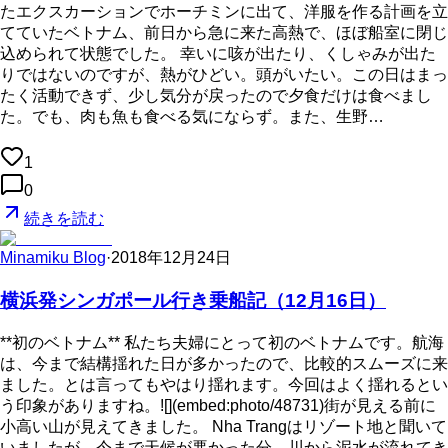
たエクスカーションでホーチミンに出て、洋服を作る計画を立
てていたベトナム、前日から急に来た高熱で、ほぼ船室に閉じ
込められて状態でした。 幸いに咳が出たり、くしゃみが出た
りではないのですが、熱がひどい。頭がいたい。この日はまっ
たく活動できず、少し気分が戻ったので夕食だけは食べまし
た。でも、肉も魚も食べる気にならず。また、生野…
1
0
続きを読む
Minamiku Blog
·
2018年12月24日
横浜発シンガポール行き乗船記（12月16日）
**初のベトナム** 私たち夫婦にとって初のベトナムです。航海
は、今まで結構揺れた日が多かったので、比較的スムーズに来
ました。とは言ってもやはり揺れます。今回はよく揺れるとい
う印象がありますね。![](embed:photo/48731)街が見える前に
小高い山が見えてきました。 Nha Trangはリゾート地と聞いて
いましたが、今まで天候が悪かった分、川から泥水が流れてき