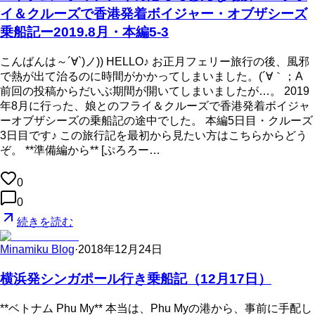
イ＆クルーズで香港発着ボイジャー・オブザシーズ
乗船記ー2019.8月・本編5-3
こんばんは～´∀`)ノ)) HELLO♪ お正月フェリー旅行の後、風邪
で熱が出て治るのに時間がかかってしまいました。(´∀｀；A
前回の投稿からだいぶ期間が開いてしまいましたが…。 2019
年8月に行った、娘とのフライ＆クルーズで香港発着ボイジャ
ーオブザシーズの乗船記の途中でした。 本編5日目・クルーズ
3日目です♪ この旅行記を最初から見たい方はこちらからどう
ぞ。 **準備編から** [ぷろろー…
0
0
続きを読む
Minamiku Blog
·
2018年12月24日
横浜発シンガポール行き乗船記（12月17日）
**ベトナム Phu My** 本当は、Phu Myの港から、事前に手配し