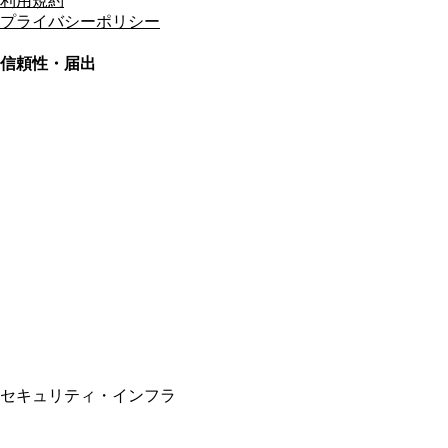
利用規約
プライバシーポリシー
信頼性・届出
総合旅行業務取扱管理者
資格保有
適格請求書発行事業者
T3011301023586
SSL/TLS暗号化通信
セキュリティ・インフラ