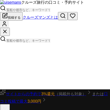
Cruisemans
クルーズ旅行の口コミ・予約サイト
クルーズマンズとは
投稿する
サイトからの予約で
3%還元
（掲載外も対象）
または
口
コミ投稿で最大
3,000円