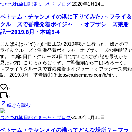
つれづれ旅日記＠まったりブログ
·
2020年1月14日
ベトナム・チャンメイの港に下りてみた♪～フライ＆
クルーズで香港発着ボイジャー・オブザシーズ乗船
記ー2019.8月・本編5-4
こんばんは～´∀`)ノ)) HELLO♪ 2019年8月に行った、娘とのフ
ライ＆クルーズで香港発着ボイジャーオブザシーズの乗船記で
す。 本編5日目・クルーズ3日目です♪ この旅行記を最初から
見たい方はこちらからどうぞ。 **準備編から** [ぷろろーぐ。
～フライ＆クルーズで香港発着ボイジャー・オブザシーズ乗船
記ー2019.8月・準備編①](https://cruisemans.com/b/hir…
0
0
続きを読む
つれづれ旅日記＠まったりブログ
·
2020年1月11日
ベトナム・チャンメイの港ってどんな場所？～フラ