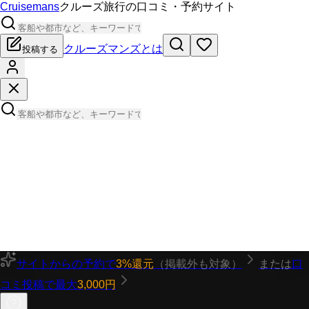
Cruisemans
クルーズ旅行の口コミ・予約サイト
クルーズマンズとは
投稿する
サイトからの予約で
3%還元
（掲載外も対象）
または
口
コミ投稿で最大
3,000円