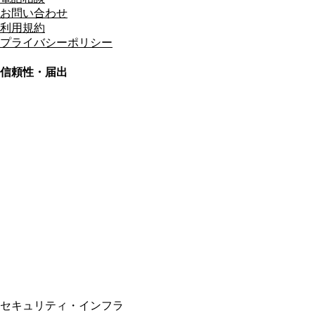
お問い合わせ
利用規約
プライバシーポリシー
信頼性・届出
総合旅行業務取扱管理者
資格保有
適格請求書発行事業者
T3011301023586
SSL/TLS暗号化通信
セキュリティ・インフラ