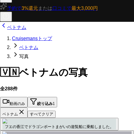
予約で
3%還元
または
口コミで
最大3,000円
ベトナム
Cruisemansトップ
ベトナム
写真
🇻🇳
ベトナムの写真
全288件
動画のみ
絞り込み
1
ベトナム
すべてクリア
フエの香江でドラゴンボートまがいの遊覧船に乗船しました。