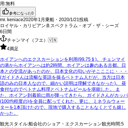
用
:
無料
参考になった
0
mr. keniace
2020年1月乗船・2020/1/21投稿
ロイヤル・カリビアン
🚢
スペクトラム・オブ・ザ・シーズ
6
日間
チャンマイ（フエ）
🇻🇳
4
満足
ホイアンへのエクスカーションを利用(99.75＄)。 チェンマイ
の港からホイアンへは約2時間。ホイアンは趣のある古都。日
本との交流があったのか、日本文化の匂いがそこここに・・・
(ガイドさんは流暢な英語を操るベトナム人だが、当方は日本
語のみの日本人なので、細かい説明は理解できなかった)。 昼
食付なのでベトナム料理とベトナムビールを堪能した。 ま
た、ホイアン到着前に雨が降ってきたら、ガイドさんがカッパ
(100均程度の)を全員に配ってくれた。更に、ミネラルウォー
ターを1本頂けたので、現地で購入することもなくとても嬉し
かった。
観光スタイル
:
船会社のショア・エクスカーション
観光時間
:
5