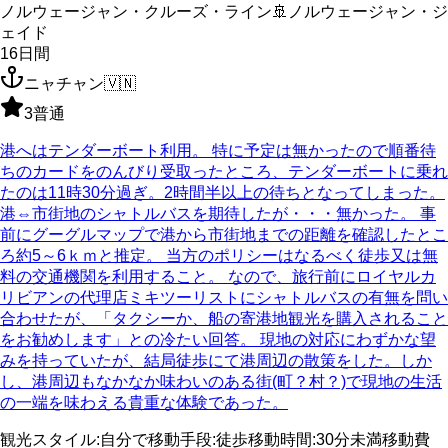
ノルウェージャン・クルーズ・ライン
🚢
ノルウェージャン・ジ
ェイド
16
日間
ニャチャン
🇻🇳
3
普通
港へはテンダーボート利用。 特に予定は無かったので順番待
ちのカードをのんびり受取ったところ、テンダーボートに乗れ
たのは11時30分過ぎ。2時間半以上の待ちとなってしまった。
港⇔市街地のシャトルバスを期待したが・・・無かった。 事
前にグーグルマップで港から市街地までの距離を確認したとこ
ろ約5～6ｋｍと推定。 当方のポリシーはなるべく徒歩又は無
料の交通機関を利用すること。 なので、旅行前にロイヤルカ
リビアンの代理店ミキツーリストにシャトルバスの有無を問い
合わせたが、「タクシーか、船の寄港地観光を購入されること
をお勧めします」との冷たい回答。 現地の対応にわずかな望
みを持っていたが、結局徒歩にて港周辺の散策をした。しか
し、港周辺もなかなか味わいのある街(町？村？)で現地の生活
の一端を味わえる貴重な体験であった。
観光スタイル
:
自分で
移動手段
:
徒歩
移動時間
:
30分未満
移動費