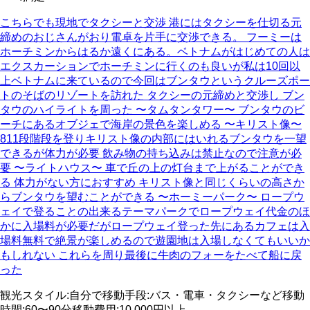
こちらでも現地でタクシーと交渉 港にはタクシーを仕切る元
締めのおじさんがおり電卓を片手に交渉できる。 フーミーは
ホーチミンからはるか遠くにある。ベトナムがはじめての人は
エクスカーションでホーチミンに行くのも良いが私は10回以
上ベトナムに来ているので今回はブンタウというクルーズポー
トのそばのリゾートを訪れた タクシーの元締めと交渉し ブン
タウのハイライトを周った 〜タムタンタワー〜 ブンタウのビ
ーチにあるオブジェで海岸の景色を楽しめる 〜キリスト像〜
811段階段を登りキリスト像の内部にはいれるブンタウを一望
できるが体力が必要 飲み物の持ち込みは禁止なので注意が必
要 〜ライトハウス〜 車で丘の上の灯台まで上がることができ
る 体力がない方におすすめ キリスト像と同じくらいの高さか
らブンタウを望むことができる 〜ホーミーパーク〜 ロープウ
ェイで登ることの出来るテーマパークでロープウェイ代金のほ
かに入場料が必要だがロープウェイ登った先にあるカフェは入
場料無料で絶景が楽しめるので遊園地は入場しなくてもいいか
もしれない これらを周り最後に牛肉のフォーをたべて船に戻
った
観光スタイル
:
自分で
移動手段
:
バス・電車・タクシーなど
移動
時間
:
60〜90分
移動費用
:
10,000円以上