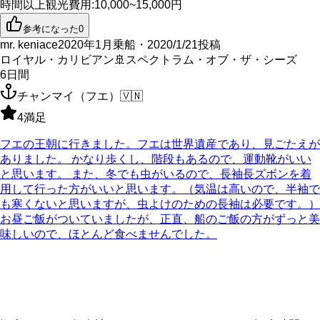
時間以上
観光費用
:
10,000~15,000円
参考になった
0
mr. keniace
2020年1月乗船・2020/1/21投稿
ロイヤル・カリビアン
🚢
スペクトラム・オブ・ザ・シーズ
6
日間
チャンマイ（フエ）
🇻🇳
4
満足
フエの王朝に行きました。フエは世界遺産であり、見ごたえが
ありました。 かなり歩くし、階段もあるので、運動靴がいい
と思います。 また、冬でも虫がいるので、長袖長ズボンを着
用して行った方がいいと思います。（気温は高いので、半袖で
も寒くないと思いますが、虫よけのための長袖は必要です。）
お昼ご飯がついていましたが、正直、船のご飯の方がずっと美
味しいので、ほとんど食べませんでした。