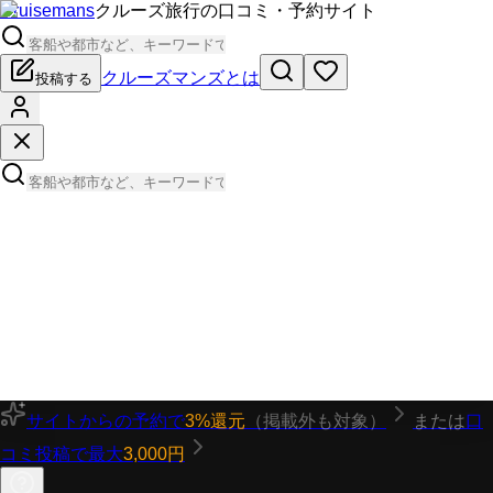
Cruisemans
クルーズ旅行の口コミ・予約サイト
クルーズマンズとは
投稿する
サイトからの予約で
3%還元
（掲載外も対象）
または
口
コミ投稿で最大
3,000円