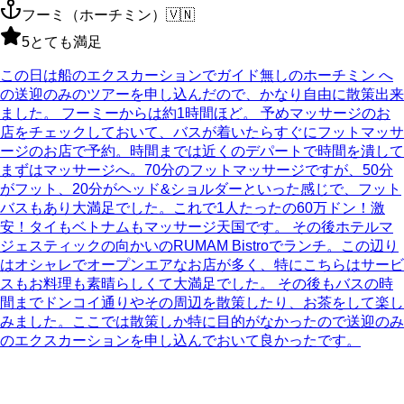
フーミ（ホーチミン）
🇻🇳
5
とても満足
この日は船のエクスカーションでガイド無しのホーチミン へ
の送迎のみのツアーを申し込んだので、かなり自由に散策出来
ました。 フーミーからは約1時間ほど。 予めマッサージのお
店をチェックしておいて、バスが着いたらすぐにフットマッサ
ージのお店で予約。時間までは近くのデパートで時間を潰して
まずはマッサージへ。70分のフットマッサージですが、50分
がフット、20分がヘッド&ショルダーといった感じで、フット
バスもあり大満足でした。これで1人たったの60万ドン！激
安！タイもベトナムもマッサージ天国です。 その後ホテルマ
ジェスティックの向かいのRUMAM Bistroでランチ。この辺り
はオシャレでオープンエアなお店が多く、特にこちらはサービ
スもお料理も素晴らしくて大満足でした。 その後もバスの時
間までドンコイ通りやその周辺を散策したり、お茶をして楽し
みました。ここでは散策しか特に目的がなかったので送迎のみ
のエクスカーションを申し込んでおいて良かったです。