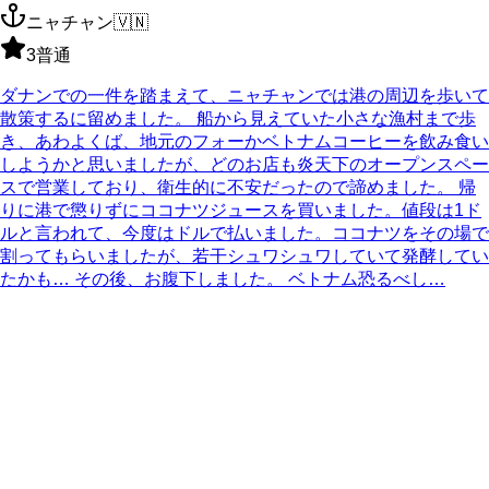
ニャチャン
🇻🇳
3
普通
ダナンでの一件を踏まえて、ニャチャンでは港の周辺を歩いて
散策するに留めました。 船から見えていた小さな漁村まで歩
き、あわよくば、地元のフォーかベトナムコーヒーを飲み食い
しようかと思いましたが、どのお店も炎天下のオープンスペー
スで営業しており、衛生的に不安だったので諦めました。 帰
りに港で懲りずにココナツジュースを買いました。値段は1ド
ルと言われて、今度はドルで払いました。ココナツをその場で
割ってもらいましたが、若干シュワシュワしていて発酵してい
たかも… その後、お腹下しました。 ベトナム恐るべし…