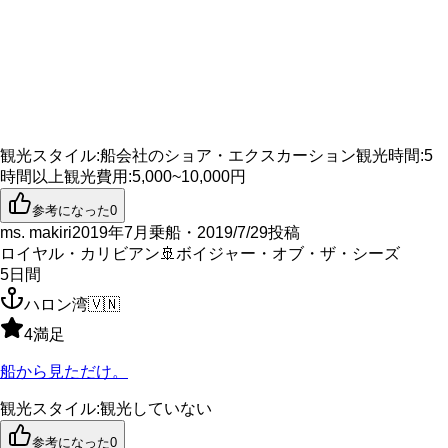
観光スタイル
:
船会社のショア・エクスカーション
観光時間
:
5
時間以上
観光費用
:
5,000~10,000円
参考になった
0
ms. makiri
2019年7月乗船・2019/7/29投稿
ロイヤル・カリビアン
🚢
ボイジャー・オブ・ザ・シーズ
5
日間
ハロン湾
🇻🇳
4
満足
船から見ただけ。
観光スタイル
:
観光していない
参考になった
0