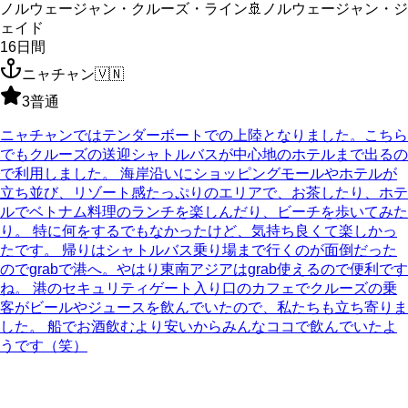
ノルウェージャン・クルーズ・ライン
🚢
ノルウェージャン・ジ
ェイド
16
日間
ニャチャン
🇻🇳
3
普通
ニャチャンではテンダーボートでの上陸となりました。こちら
でもクルーズの送迎シャトルバスが中心地のホテルまで出るの
で利用しました。 海岸沿いにショッピングモールやホテルが
立ち並び、リゾート感たっぷりのエリアで、お茶したり、ホテ
ルでベトナム料理のランチを楽しんだり、ビーチを歩いてみた
り。 特に何をするでもなかったけど、気持ち良くて楽しかっ
たです。 帰りはシャトルバス乗り場まで行くのが面倒だった
のでgrabで港へ。やはり東南アジアはgrab使えるので便利です
ね。 港のセキュリティゲート入り口のカフェでクルーズの乗
客がビールやジュースを飲んでいたので、私たちも立ち寄りま
した。 船でお酒飲むより安いからみんなココで飲んでいたよ
うです（笑）