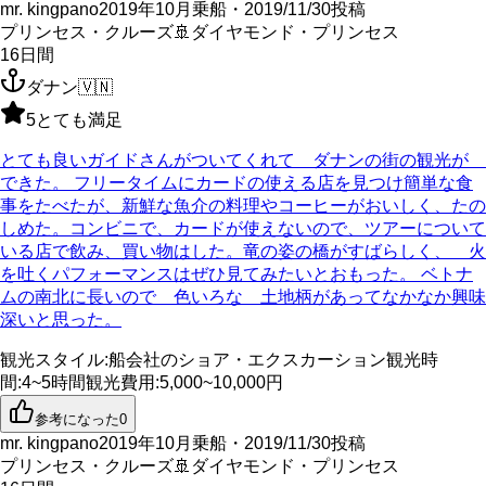
mr. kingpano
2019年10月乗船・2019/11/30投稿
プリンセス・クルーズ
🚢
ダイヤモンド・プリンセス
16
日間
ダナン
🇻🇳
5
とても満足
とても良いガイドさんがついてくれて ダナンの街の観光が
できた。 フリータイムにカードの使える店を見つけ簡単な食
事をたべたが、新鮮な魚介の料理やコーヒーがおいしく、たの
しめた。コンビニで、カードが使えないので、ツアーについて
いる店で飲み、買い物はした。竜の姿の橋がすばらしく、 火
を吐くパフォーマンスはぜひ見てみたいとおもった。 ベトナ
ムの南北に長いので 色いろな 土地柄があってなかなか興味
深いと思った。
観光スタイル
:
船会社のショア・エクスカーション
観光時
間
:
4~5時間
観光費用
:
5,000~10,000円
参考になった
0
mr. kingpano
2019年10月乗船・2019/11/30投稿
プリンセス・クルーズ
🚢
ダイヤモンド・プリンセス