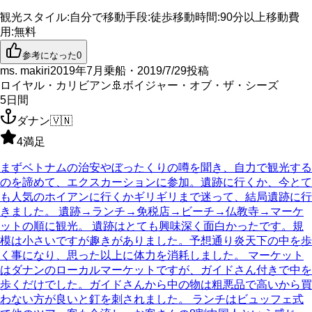
観光スタイル
:
自分で
移動手段
:
徒歩
移動時間
:
90分以上
移動費
用
:
無料
参考になった
0
ms. makiri
2019年7月乗船・2019/7/29投稿
ロイヤル・カリビアン
🚢
ボイジャー・オブ・ザ・シーズ
5
日間
ダナン
🇻🇳
4
満足
まずベトナムの治安やぼったくりの噂を聞き、自力で観光する
のを諦めて、エクスカーションに参加。遺跡に行くか、今とて
も人気のホイアンに行くかギリギリまで迷って、結局遺跡に行
きました。 遺跡→ランチ→免税店→ビーチ→仏教寺→マーケ
ットの順に観光。 遺跡はとても興味深く面白かったです。規
模は小さいですが趣きがありました。予想通り炎天下の中を歩
く事になり、思った以上に体力を消耗しました。 マーケット
はダナンのローカルマーケットですが、ガイドさん付きで中を
歩くだけでした。ガイドさんから中の物は粗悪品で高いから買
わない方が良いと釘を刺されました。 ランチはビュッフェ式