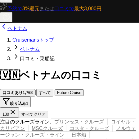
予約で
3%還元
または
口コミで
最大3,000円
ベトナム
Cruisemansトップ
ベトナム
口コミ・乗船記
🇻🇳
ベトナムの口コミ
|
|
口コミあり
1,768
すべて
Future Cruise
絞り込み
1
130
すべてクリア
注目のクルーズライン
:
プリンセス・クルーズ
ロイヤル・
カリビアン
MSCクルーズ
コスタ・クルーズ
ノルウェ
ージャン・クルーズ・ライン
日本船