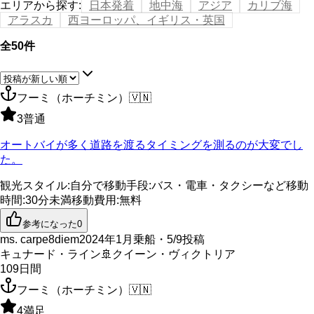
エリアから探す
:
日本発着
地中海
アジア
カリブ海
アラスカ
西ヨーロッパ、イギリス・英国
全50件
フーミ（ホーチミン）
🇻🇳
3
普通
オートバイが多く道路を渡るタイミングを測るのが大変でし
た。
観光スタイル
:
自分で
移動手段
:
バス・電車・タクシーなど
移動
時間
:
30分未満
移動費用
:
無料
参考になった
0
ms. carpe8diem
2024年1月乗船・5/9投稿
キュナード・ライン
🚢
クイーン・ヴィクトリア
109
日間
フーミ（ホーチミン）
🇻🇳
4
満足