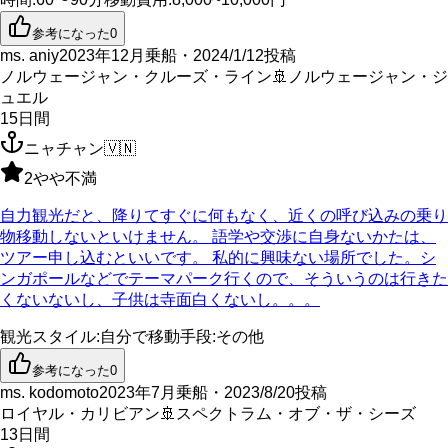
参考になった
0
ms. aniy
2023年12月乗船・2024/1/12投稿
ノルウェージャン・クルーズ・ライン
🚢
ノルウェージャン・ジ
ュエル
15
日間
ニャチャン
🇻🇳
2
やや不満
自力観光だと、降りてすぐに何もなく、近くの呼び込みの乗り
物移動しないといけません。 語学や交渉に自身ないかたは、
ツアー申し込むといいです。 私的に興味ない場所でした。シ
ンガポールなどでテーマパーク行くので、そういうのは行きた
くないないし、子供は寺面白くないし。。。
観光スタイル
:
自分で
移動手段
:
その他
参考になった
0
ms. kodomoto
2023年7月乗船・2023/8/20投稿
ロイヤル・カリビアン
🚢
スペクトラム・オブ・ザ・シーズ
13
日間