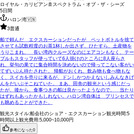
ロイヤル・カリビアン
🚢
スペクトラム・オブ・ザ・シーズ
5
日間
ハロン湾
🇻🇳
3
普通
船で頼んだ エクスカーションだったが ペットボトルを捨て
させても試飲程度のお茶1杯しか出さず、ひたすら、土産物を
うりこまれ、 長い湾内クルーズなのにエアコンもなく、テー
ブルもスタッフが使っていて6人掛けのところに8人座らさ
れ、挙句の果てに集合時間を決めないので帰ってこない客がい
てずいぶん待たされた。 帰船がおくれ、飲み物も食べ物もな
く、スイカを売りに来るが、ドンしかつかえないしみんなきげ
んをだいぶそこねていた。 まあ、田舎の観光という感じだっ
たが、後から、食事つきの船は良かったようなので、 当たり
はずれもあったかもしれない。ハロン湾自体は プリンセスで
も眺めることができた。
観光スタイル
:
船会社のショア・エクスカーション
観光時間
:
5
時間以上
観光費用
:
5,000~10,000円
参考になった
0