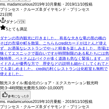
ms. madamcurious
2019年10月乗船・2019/11/10投稿
プリンセス・クルーズ
🚢
ダイヤモンド・プリンセス
21
日間
ダナン
🇻🇳
5
とても満足
ダナンの市内観光に行きました。 有名な大きな竜の形の橋の
そばの市場や町を散策。こちらもcreditカードがほとんど使え
ず、お洒落なレストランでやっと軽食を楽しみました。市場は
狭くてエスニックで面白いですが時間制限のある私たちには危
険地帯。ベトナムはバイクが多く道路も危なく緊張します。ガ
イドさんが優秀な方で 歴史などの説明も細かくしてくれてと
ても楽しめました。 creditの利くレストランは化粧室も無料で
使えました。
観光スタイル
:
船会社のショア・エクスカーション
観光時
間
:
3~4時間
観光費用
:
5,000~10,000円
参考になった
0
ms. madamcurious
2019年10月乗船・2019/11/10投稿
プリンセス・クルーズ
🚢
ダイヤモンド・プリンセス