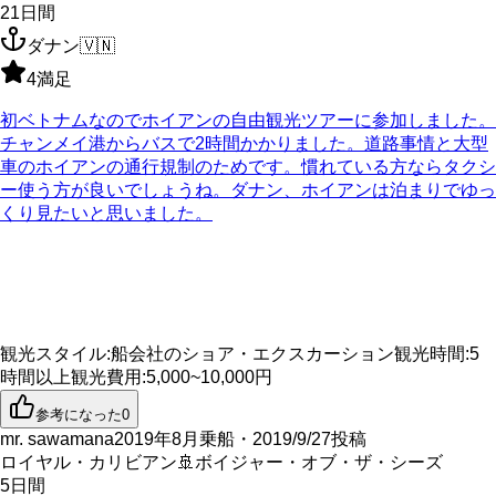
21
日間
ダナン
🇻🇳
4
満足
初ベトナムなのでホイアンの自由観光ツアーに参加しました。
チャンメイ港からバスで2時間かかりました。道路事情と大型
車のホイアンの通行規制のためです。慣れている方ならタクシ
ー使う方が良いでしょうね。ダナン、ホイアンは泊まりでゆっ
くり見たいと思いました。
観光スタイル
:
船会社のショア・エクスカーション
観光時間
:
5
時間以上
観光費用
:
5,000~10,000円
参考になった
0
mr. sawamana
2019年8月乗船・2019/9/27投稿
ロイヤル・カリビアン
🚢
ボイジャー・オブ・ザ・シーズ
5
日間