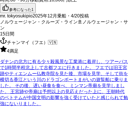
参考になった
1
mr. tokyosukipio
2025年12月乗船・4/20投稿
ノルウェージャン・クルーズ・ライン
🚢
ノルウェージャン・サ
ン
15
日間
チャンマイ（フエ）
🇻🇳
4
満足
ダナンの北方に有る少々殺風景な工業港に着岸し、ツアーバス
で1時間半程北上して古都フエに行きました。 フエでは旧王宮
跡やティエンムー仏教寺院を見た後、市場を見学、そして街を
横切る香江という川のドラゴンボートまがいの遊覧船に乗りま
した。 その後、遅い昼食を食べ、ミンマン帝廟を見学しまし
た。 王宮跡や帝廟は予想以上の見応えだった上に、王朝時代
のベトナムが中国文明の影響を強く受けていたと感じられて勉
強にないりました。