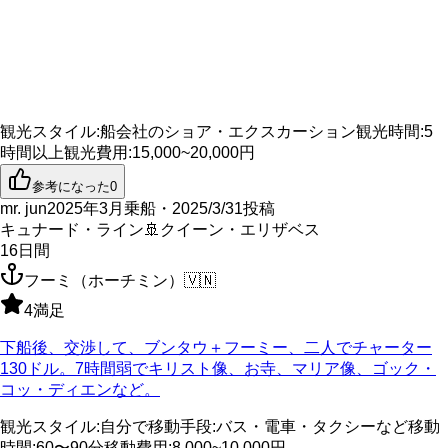
観光スタイル
:
船会社のショア・エクスカーション
観光時間
:
5
時間以上
観光費用
:
15,000~20,000円
参考になった
0
mr. jun
2025年3月乗船・2025/3/31投稿
キュナード・ライン
🚢
クイーン・エリザベス
16
日間
フーミ（ホーチミン）
🇻🇳
4
満足
下船後、交渉して、ブンタウ＋フーミー、二人でチャーター
130ドル。7時間弱でキリスト像、お寺、マリア像、ゴック・
コッ・ディエンなど。
観光スタイル
:
自分で
移動手段
:
バス・電車・タクシーなど
移動
時間
:
60〜90分
移動費用
:
8,000~10,000円