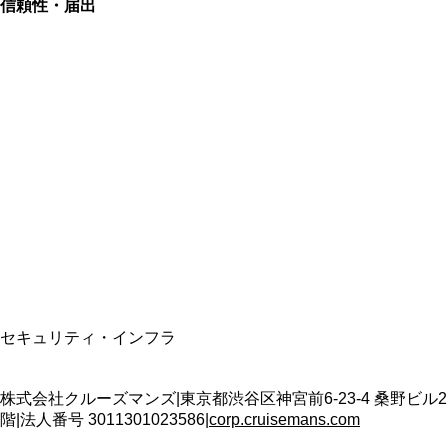
信頼性・届出
総合旅行業務取扱管理者
資格保有
適格請求書発行事業者
T3011301023586
SSL/TLS暗号化通信
セキュリティ・インフラ
株式会社クルーズマンズ
|
東京都渋谷区神宮前6-23-4 桑野ビル2
階
|
法人番号
3011301023586
|
corp.cruisemans.com