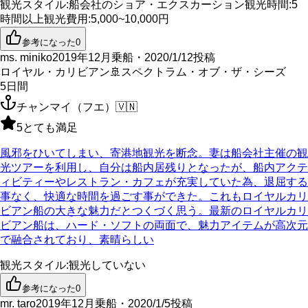
観光スタイル
:
船会社のショア・エクスカーション
観光時間
:
5
時間以上
観光費用
:
5,000~10,000円
参考になった
0
ms. miniko
2019年12月乗船・2020/1/12投稿
ロイヤル・カリビアン
🚢
スペクトラム・オブ・ザ・シーズ
5
日間
チャンマイ（フエ）
🇻🇳
5
とても満足
風邪をひいてしまい、寄港地観光を断念。妻は船会社主催の観
光ツアーを利用し、自分は船内居残りとなったが、船内アクテ
ィビティーやレストラン・カフェが充実していた為、退屈する
事なく、快適な時間を過ごす事ができた。これもロイヤルカリ
ビアン船の大きな魅力だとつくづく思う。最新のロイヤルカリ
ビアン船は、ハード・ソフトの両面で、魅力アイテムが高次元
で融合されており、素晴らしい
観光スタイル
:
観光していない
参考になった
0
mr. taro
2019年12月乗船・2020/1/5投稿