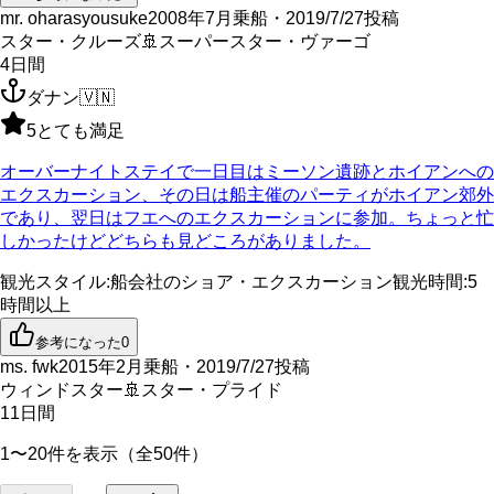
mr. oharasyousuke
2008年7月乗船・2019/7/27投稿
スター・クルーズ
🚢
スーパースター・ヴァーゴ
4
日間
ダナン
🇻🇳
5
とても満足
オーバーナイトステイで一日目はミーソン遺跡とホイアンへの
エクスカーション、その日は船主催のパーティがホイアン郊外
であり、翌日はフエへのエクスカーションに参加。ちょっと忙
しかったけどどちらも見どころがありました。
観光スタイル
:
船会社のショア・エクスカーション
観光時間
:
5
時間以上
参考になった
0
ms. fwk
2015年2月乗船・2019/7/27投稿
ウィンドスター
🚢
スター・プライド
11
日間
1〜20件を表示（全50件）