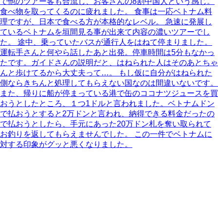
で他のツアー客も合流し、お客さんの8割中国人という感じ。
食べ物を取ってくるのに疲れました。 食事は一応ベトナム料
理ですが、日本で食べる方が本格的なレベル。 急速に発展し
ているベトナムを垣間見る事が出来て内容の濃いツアーでし
た。 途中、乗っていたバスが通行人をはねて停まりました。
運転手さんと何やら話したあと出発。停車時間は5分もなかっ
たです。ガイドさんの説明だと、はねられた人はそのあとちゃ
んと歩けてるから大丈夫って…。 もし仮に自分がはねられた
側ならきちんと処理してもらえない国なのは間違いないです。
また、帰りに船が停まっている港で缶のココナツジュースを買
おうとしたところ、１つ1ドルと言われました。ベトナムドン
で払おうとすると2万ドンと言われ、納得できる料金だったの
で払おうとしたら、手元にあった20万ドン札を奪い取られて
お釣りを返してもらえませんでした。 この一件でベトナムに
対する印象がグッと悪くなりました。