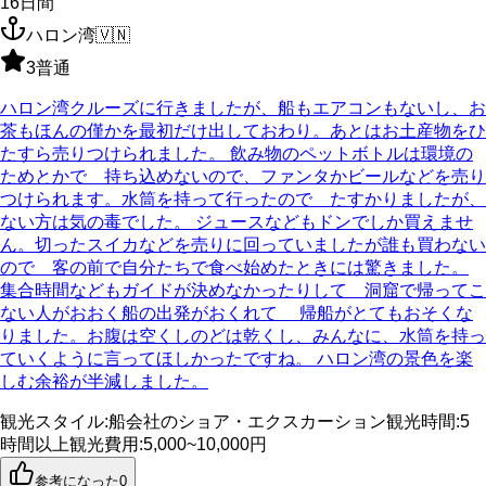
16
日間
ハロン湾
🇻🇳
3
普通
ハロン湾クルーズに行きましたが、船もエアコンもないし、お
茶もほんの僅かを最初だけ出しておわり。あとはお土産物をひ
たすら売りつけられました。 飲み物のペットボトルは環境の
ためとかで 持ち込めないので、ファンタかビールなどを売り
つけられます。水筒を持って行ったので たすかりましたが、
ない方は気の毒でした。 ジュースなどもドンでしか買えませ
ん。切ったスイカなどを売りに回っていましたが誰も買わない
ので 客の前で自分たちで食べ始めたときには驚きました。
集合時間などもガイドが決めなかったりして 洞窟で帰ってこ
ない人がおおく船の出発がおくれて 帰船がとてもおそくな
りました。お腹は空くしのどは乾くし、みんなに、水筒を持っ
ていくように言ってほしかったですね。 ハロン湾の景色を楽
しむ余裕が半減しました。
観光スタイル
:
船会社のショア・エクスカーション
観光時間
:
5
時間以上
観光費用
:
5,000~10,000円
参考になった
0