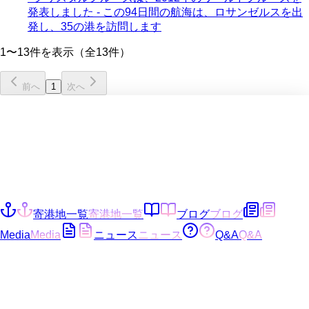
発表しました - この94日間の航海は、ロサンゼルスを出
発し、35の港を訪問します
1〜13件を表示（全13件）
前へ
1
次へ
寄港地一覧
寄港地一覧
ブログ
ブログ
Media
Media
ニュース
ニュース
Q&A
Q&A