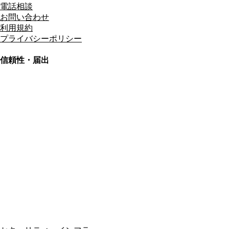
電話相談
お問い合わせ
利用規約
プライバシーポリシー
信頼性・届出
総合旅行業務取扱管理者
資格保有
適格請求書発行事業者
T3011301023586
SSL/TLS暗号化通信