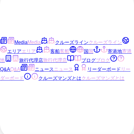
Media
Media
クルーズライン
クルーズライン
エリア
エリア
客船
客船
国
国
寄港地
寄港
地
旅行代理店
旅行代理店
ブログ
ブログ
Q&A
Q&A
ニュース
ニュース
リーダーボード
リー
ダーボード
クルーズマンズとは
クルーズマンズとは