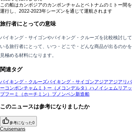
この船はカンボジアのカンポンチャムとベトナムのミトー間を
運行し、2022-2023年シーズンを通じて運航されます
旅行者にとっての意味
バイキング・サイゴンやバイキング・クルーズを比較検討して
いる旅行者にとって、いつ・どこで・どんな商品が出るのかを
見極める材料になります。
関連タグ
バイキング・クルーズ
バイキング・サイゴン
アジア
アジアリバ
ー
コンポンチャム
ミトー（メコンデルタ）
ハノイ
シェムリアッ
プ
フーミ（ホーチミン）
プノンペン
新造船
このニュースは参考になりましたか
参考になった
0
Cruisemans