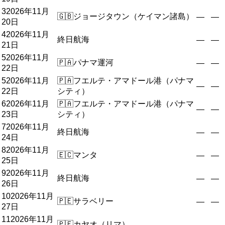
3
2026年11月
🇬🇧
ジョージタウン（ケイマン諸島）
—
—
20日
4
2026年11月
終日航海
—
—
21日
5
2026年11月
🇵🇦
パナマ運河
—
—
22日
5
2026年11月
🇵🇦
フエルテ・アマドール港（パナマ
—
—
22日
シティ）
6
2026年11月
🇵🇦
フエルテ・アマドール港（パナマ
—
—
23日
シティ）
7
2026年11月
終日航海
—
—
24日
8
2026年11月
🇪🇨
マンタ
—
—
25日
9
2026年11月
終日航海
—
—
26日
10
2026年11月
🇵🇪
サラベリー
—
—
27日
11
2026年11月
🇵🇪
カヤオ（リマ）
—
—