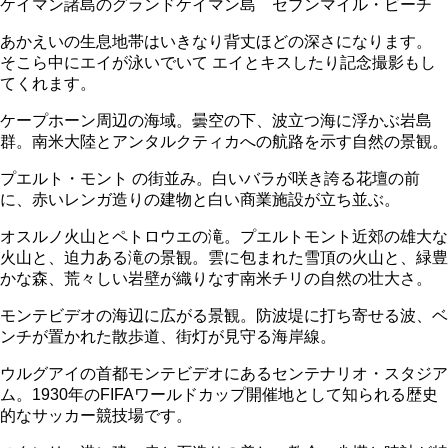
ケイマン諸島のグランドケイマン島 セブンマイル・ビーチ
あかえいの生息地帯はいきなり背丈ほどの深さになります。
そこら中にエイが泳いでいて エイとキスしたり記念撮影もし
てくれます。
ケープホーン周辺の海域。曇空の下、波立つ海に浮かぶ岩島
群。南米大陸とアンタルクティカへの航路を示す自然の景観。
プエルト・モント の街並み。白いバラが咲き誇る花壇の前
に、赤いレンガ造りの建物と白い商業施設が立ち並ぶ。
オスルノ火山とペトロウエの滝。プエルトモント近郊の雄大な
火山と、迫力ある滝の景観。雲に包まれた雪頂の火山と、緑豊
かな森、荒々しい岩壁が織りなす南米チリの自然の壮大さ。
モンテビデオの海辺に広がる景観。防波堤に打ち寄せる波、ベ
ンチが置かれた散歩道、街灯が見守る海岸線。
ウルグアイの首都モンテビデオにあるセンテナリオ・スタジア
ム。1930年のFIFAワールドカップ開催地として知られる歴史
的なサッカー競技場です。