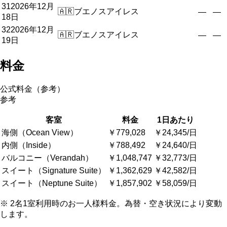
31
2026年12月
🇦🇷
ブエノスアイレス
—
—
18日
32
2026年12月
🇦🇷
ブエノスアイレス
—
—
19日
料金
公式料金（参考）
参考
客室
料金
1日あたり
海側（Ocean View）
￥779,028
￥24,345/日
内側（Inside）
￥788,492
￥24,640/日
バルコニー（Verandah）
￥1,048,747
￥32,773/日
スイート（Signature Suite）
￥1,362,629
￥42,582/日
スイート（Neptune Suite）
￥1,857,902
￥58,059/日
※ 2名1室利用時のお一人様料金。為替・空き状況により変動
します。