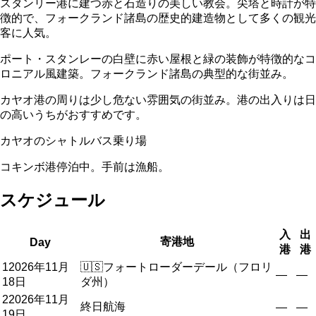
スタンリー港に建つ赤と石造りの美しい教会。尖塔と時計が特
徴的で、フォークランド諸島の歴史的建造物として多くの観光
客に人気。
ポート・スタンレーの白壁に赤い屋根と緑の装飾が特徴的なコ
ロニアル風建築。フォークランド諸島の典型的な街並み。
カヤオ港の周りは少し危ない雰囲気の街並み。港の出入りは日
の高いうちがおすすめです。
カヤオのシャトルバス乗り場
コキンボ港停泊中。手前は漁船。
スケジュール
入
出
寄港地
Day
港
港
1
2026年11月
🇺🇸
フォートローダーデール（フロリ
—
—
18日
ダ州）
2
2026年11月
終日航海
—
—
19日