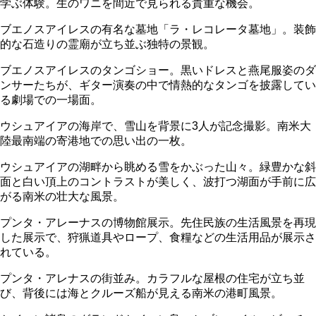
学ぶ体験。生のワニを間近で見られる貴重な機会。
ブエノスアイレスの有名な墓地「ラ・レコレータ墓地」。装飾
的な石造りの霊廟が立ち並ぶ独特の景観。
ブエノスアイレスのタンゴショー。黒いドレスと燕尾服姿のダ
ンサーたちが、ギター演奏の中で情熱的なタンゴを披露してい
る劇場での一場面。
ウシュアイアの海岸で、雪山を背景に3人が記念撮影。南米大
陸最南端の寄港地での思い出の一枚。
ウシュアイアの湖畔から眺める雪をかぶった山々。緑豊かな斜
面と白い頂上のコントラストが美しく、波打つ湖面が手前に広
がる南米の壮大な風景。
プンタ・アレーナスの博物館展示。先住民族の生活風景を再現
した展示で、狩猟道具やロープ、食糧などの生活用品が展示さ
れている。
プンタ・アレナスの街並み。カラフルな屋根の住宅が立ち並
び、背後には海とクルーズ船が見える南米の港町風景。