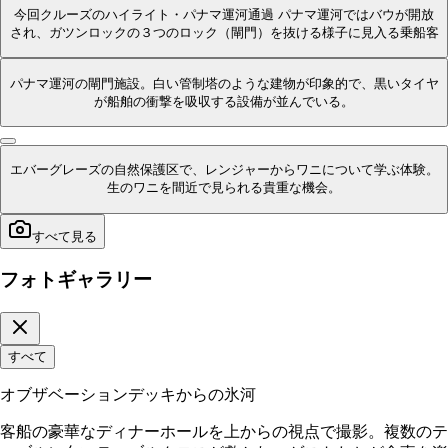
今回クルーズのハイライト・パナマ運河通過 パナマ運河ではバウが開放
され、ガツンロックの３つのロック（閘門）を抜ける様子に見入る乗船客
パナマ運河の閘門施設。白い管制塔のような建物が印象的で、黒いタイヤ
が船舶の衝撃を吸収する設備が並んでいる。
エバーグレーズの自然保護区で、レンジャーからワニについて学ぶ体験。
生のワニを間近で見られる貴重な機会。
すべて見る
フォトギャラリー
すべて
オブザベーションデッキからの氷河
客船の豪華なディナーホールを上からの視点で撮影。複数のテ