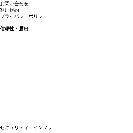
お問い合わせ
利用規約
プライバシーポリシー
信頼性・届出
総合旅行業務取扱管理者
資格保有
適格請求書発行事業者
T3011301023586
SSL/TLS暗号化通信
セキュリティ・インフラ