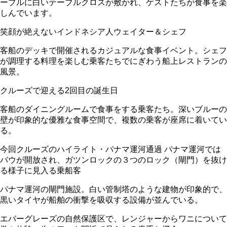
ーブルに白いテーブルクロスが敷かれ、ゲストたちが食事を楽
しんでいます。
笑顔が絶えないインドネシア人ウェイター＆シェフ
客船のデッキで開催されるカジュアルな食事イベント。シェフ
が調理する料理を楽しむ乗客たちでにぎわう船上レストランの
風景。
クルーズで迎える2回目の誕生日
客船のダイニングルームで食事をする乗客たち。深いブルーの
壁が印象的な優雅な食事空間で、複数の乗客が座席に着いてい
る。
今回クルーズのハイライト・パナマ運河通過 パナマ運河では
バウが開放され、ガツンロックの３つのロック（閘門）を抜け
る様子に見入る乗船客
パナマ運河の閘門施設。白い管制塔のような建物が印象的で、
黒いタイヤが船舶の衝撃を吸収する設備が並んでいる。
エバーグレーズの自然保護区で、レンジャーからワニについて