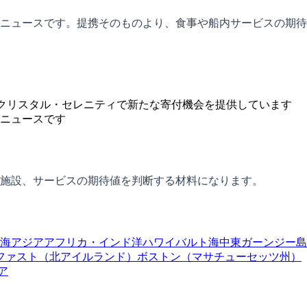
ニュースです。提携そのものより、食事や船内サービスの期待
およびクリスタル・セレニティで新たな寄付機会を提供しています
ニュースです
施設、サービスの期待値を判断する材料になります。
海
アジア
アフリカ・インド洋
ハワイ
バルト海
中東
ガーンジー島
ファスト（北アイルランド）
ボストン（マサチューセッツ州）
ア