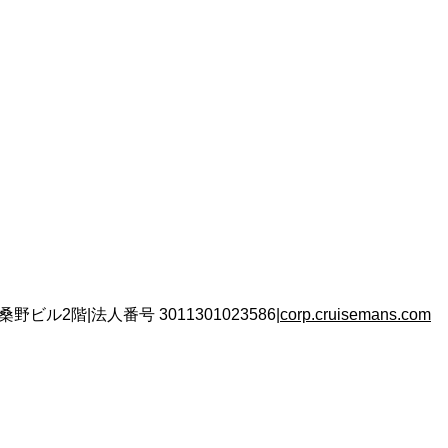
 桑野ビル2階
|
法人番号
3011301023586
|
corp.cruisemans.com