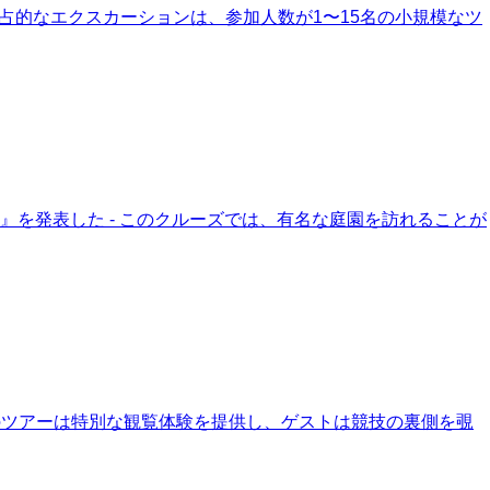
独占的なエクスカーションは、参加人数が1〜15名の小規模なツ
タ』を発表した - このクルーズでは、有名な庭園を訪れることが
らのツアーは特別な観覧体験を提供し、ゲストは競技の裏側を覗