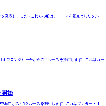
を発表しました - これらの船は、ローマを基点としたクルー
4月までロングビーチからのクルーズを提供します - これはカー
を開始
海向けの7泊クルーズを開始します - これはワンダー・オ