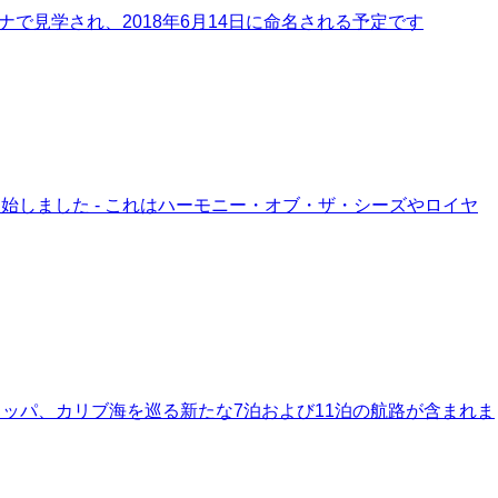
で見学され、2018年6月14日に命名される予定です
始しました - これはハーモニー・オブ・ザ・シーズやロイヤ
ーロッパ、カリブ海を巡る新たな7泊および11泊の航路が含まれま