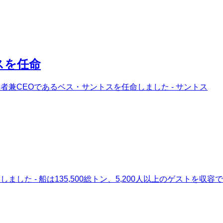
スを任命
兼CEOであるベス・サントスを任命しました - サントス
 - 船は135,500総トン、5,200人以上のゲストを収容で