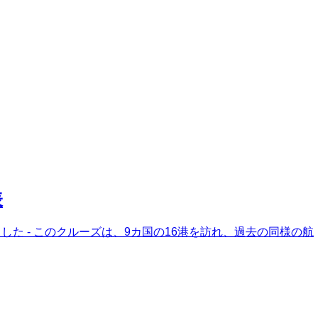
表
した - このクルーズは、9カ国の16港を訪れ、過去の同様の航