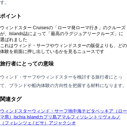
す。
ポイント
ウィンドスター Cruisesの「ローマ発ローマ行き」のクルーズ
が、Islands誌によって「最高のラグジュアリークルーズ」に
選ばれました
これはウィンド・サーフやウィンドスターの販促よりも、どの
体験を前面に押し出しているかを見るニュースです
旅行者にとっての意味
ウィンド・サーフやウィンドスターを検討する旅行者にとっ
て、ブランドや船内体験の方向性を把握する材料になります。
関連タグ
ウィンドスター
ウィンド・サーフ
地中海
チビタベッキア（ロー
マ県）
Ischia Island
カプリ島
アマルフィ
ソレント
リヴォルノ
（フィレンツェ / ピサ）
アジャクシオ