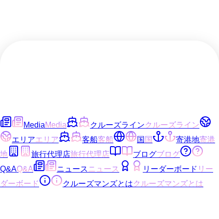
Media
Media
クルーズライン
クルーズライン
エリア
エリア
客船
客船
国
国
寄港地
寄港
地
旅行代理店
旅行代理店
ブログ
ブログ
Q&A
Q&A
ニュース
ニュース
リーダーボード
リー
ダーボード
クルーズマンズとは
クルーズマンズとは