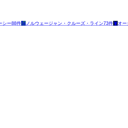
ーシー
88
件
🗽
ノルウェージャン・クルーズ・ライン
73
件
🦞
オー