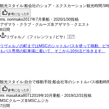
観光スタイル
:
船会社のショア・エクスカーション
観光時間
:
5
参考になった
0
ms. norimako
2017年7月乗船・2020/1/30投稿
アザマラ・クラブ・クルーズ
🚢
アザマラ・クエスト
8
日間
リヴォルノ（フィレンツェ / ピサ）
🇮🇹
リヴォルノの町まではMSCのシャトルバスを使って移動。ピ
もバス専用の駐車場に着いて、そこから10分ほど歩きます。
観光スタイル
:
自分で
移動手段
:
船会社等のシャトルバス
移動時
参考になった
0
mr. masafuka8071
2019年10月乗船・2019/12/31投稿
MSCクルーズ
🚢
MSCムジカ
7
日間