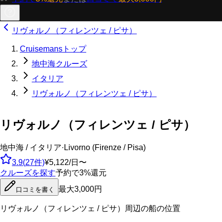
リヴォルノ（フィレンツェ / ピサ）
Cruisemansトップ
地中海クルーズ
イタリア
リヴォルノ（フィレンツェ / ピサ）
リヴォルノ（フィレンツェ / ピサ）
地中海 / イタリア
·
Livorno (Firenze / Pisa)
3.9
(
27
件)
¥5,122/日〜
クルーズを探す
予約で3%還元
最大3,000円
口コミを書く
リヴォルノ（フィレンツェ / ピサ）
周辺の船の位置