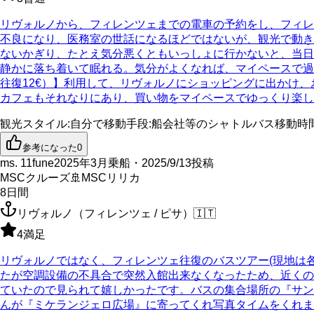
リヴォルノから、フィレンツェまでの電車の予約をし、フィ
不良になり、医務室の世話になるほどではないが、観光で動き
ないかぎり、たとえ気分悪くともいっしょに行かないと、当日
静かに落ち着いて眠れる。気分がよくなれば、マイペースで
往復12€）】利用して、リヴォルノにショッピングに出かけ
カフェもそれなりにあり、買い物をマイペースでゆっくり楽し
観光スタイル
:
自分で
移動手段
:
船会社等のシャトルバス
移動時
参考になった
0
ms. 11fune
2025年3月乗船・2025/9/13投稿
MSCクルーズ
🚢
MSCリリカ
8
日間
リヴォルノ（フィレンツェ / ピサ）
🇮🇹
4
満足
リヴォルノではなく、フィレンツェ往復のバスツアー(現地は
たが空調設備の不具合で突然入館出来なくなったため、近くの
ていたので見られて嬉しかったです。バスの集合場所の『サン
んが『ミケランジェロ広場』に寄ってくれ写真タイムをくれま