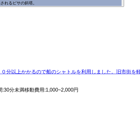
倒されるピサの斜塔。
３０分以上かかるので船のシャトルを利用しました。旧市街を
間
:
30分未満
移動費用
:
1,000~2,000円