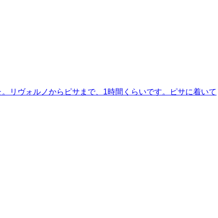
た。リヴォルノからピサまで、1時間くらいです。ピサに着いて