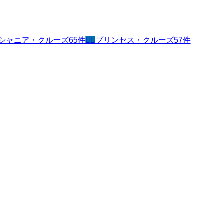
シャニア・クルーズ
65
件
🧜‍♀️
プリンセス・クルーズ
57
件