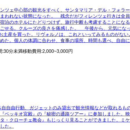
レンツェ中心部の観光をすべく、サンタマリア・デル・フォラ
まわれない状態になった。 残念だがフィレンツェ行きは全員
宿泊のホテルにたどりつけず、旅行中断も考慮することになる
過ごせる。クルーズの良さを痛感した。 午後から、元気にな
、お土産を買った。リヴォルノは、これといってみるものがな
めた。個人の体調に合わせ、食事の場所、時間も選べ、自由に
間
:
30分未満
移動費用
:
2,000~3,000円
各自自由行動、ガジェットのみ貸出で観光情報などが取れるも
『ベッキオ宮殿』の『秘密の通路ツアー』に参加しました。映
タ・クローチェ教会』もじっくり見ることができました。ミケ
した。