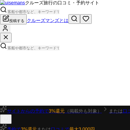
Cruisemans
クルーズ旅行の口コミ・予約サイト
クルーズマンズとは
投稿する
サイトからの予約で
3%還元
（掲載外も対象）
または
口
予約で
3%還元
または
口コミで
最大3,000円