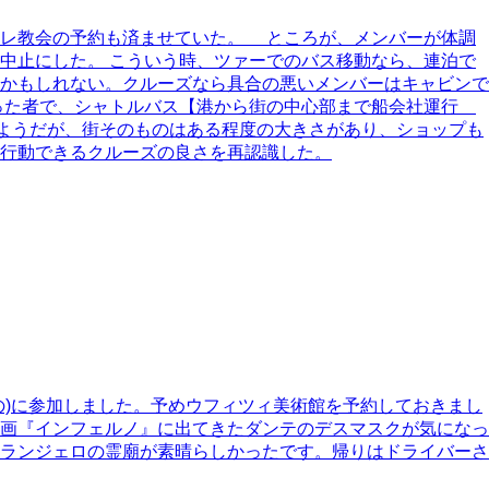
ーレ教会の予約も済ませていた。 ところが、メンバーが体調
中止にした。 こういう時、ツァーでのバス移動なら、連泊で
かもしれない。クルーズなら具合の悪いメンバーはキャビンで
った者で、シャトルバス【港から街の中心部まで船会社運行
いようだが、街そのものはある程度の大きさがあり、ショップも
行動できるクルーズの良さを再認識した。
の)に参加しました。予めウフィツィ美術館を予約しておきまし
画『インフェルノ』に出てきたダンテのデスマスクが気になっ
ランジェロの霊廟が素晴らしかったです。帰りはドライバーさ