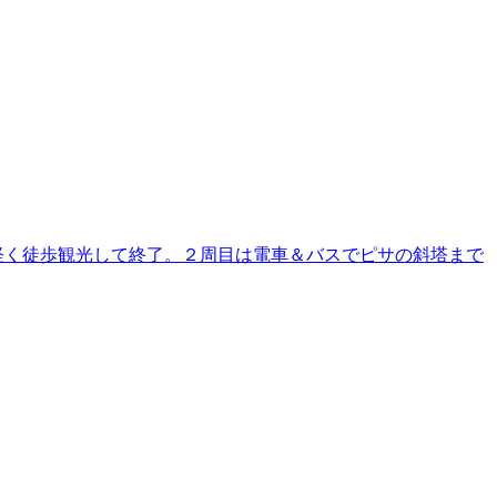
軽く徒歩観光して終了。２周目は電車＆バスでピサの斜塔まで