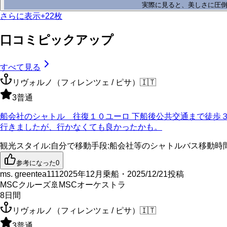
実際に見ると、美しさに圧
さらに表示
+
22
枚
口コミピックアップ
すべて見る
リヴォルノ（フィレンツェ / ピサ）
🇮🇹
3
普通
船会社のシャトル 往復１０ユーロ 下船後公共交通まで徒歩
行きましたが、行かなくても良かったかも。
観光スタイル
:
自分で
移動手段
:
船会社等のシャトルバス
移動時
参考になった
0
ms. greentea111
2025年12月乗船・2025/12/21投稿
MSCクルーズ
🚢
MSCオーケストラ
8
日間
リヴォルノ（フィレンツェ / ピサ）
🇮🇹
3
普通