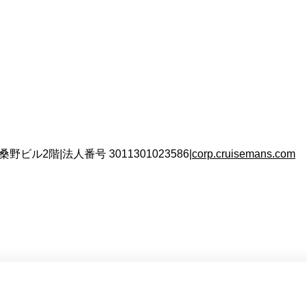
 桑野ビル2階
|
法人番号
3011301023586
|
corp.cruisemans.com