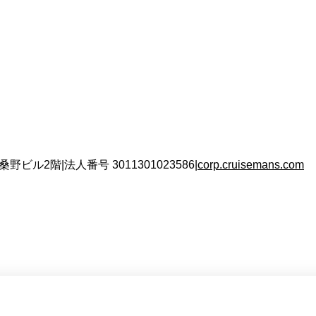
 桑野ビル2階
|
法人番号
3011301023586
|
corp.cruisemans.com