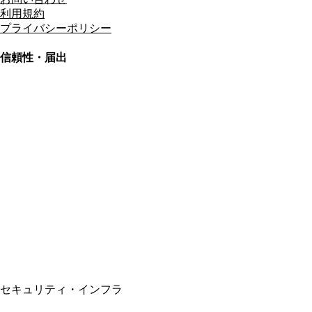
利用規約
プライバシーポリシー
信頼性・届出
総合旅行業務取扱管理者
資格保有
適格請求書発行事業者
T3011301023586
SSL/TLS暗号化通信
セキュリティ・インフラ