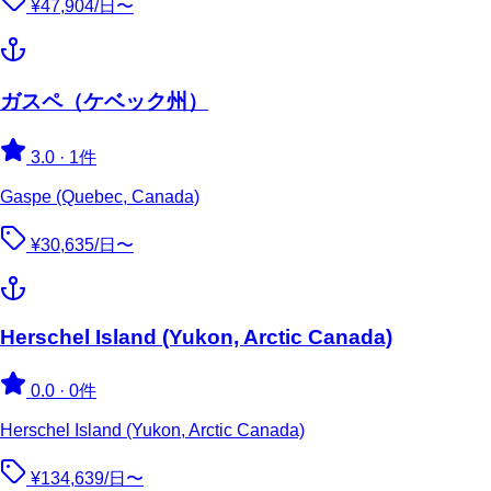
¥47,904/日〜
ガスペ（ケベック州）
3.0
·
1件
Gaspe (Quebec, Canada)
¥30,635/日〜
Herschel Island (Yukon, Arctic Canada)
0.0
·
0件
Herschel Island (Yukon, Arctic Canada)
¥134,639/日〜