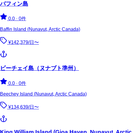
バフィン島
0.0
·
0件
Baffin Island (Nunavut, Arctic Canada)
¥142,379/日〜
ビーチェイ島（ヌナブト準州）
0.0
·
0件
Beechey Island (Nunavut, Arctic Canada)
¥134,639/日〜
King William Island (Gjoa Haven, Nunavut, Arctic