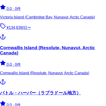
0.0
·
0件
Victoria Island (Cambridge Bay, Nunavut, Arctic Canada)
¥134,639/日〜
Cornwallis Island (Resolute, Nunavut, Arctic
Canada)
0.0
·
0件
Cornwallis Island (Resolute, Nunavut, Arctic Canada)
バトル・ハーバー（ラブラドール地方）
0.0
·
0件