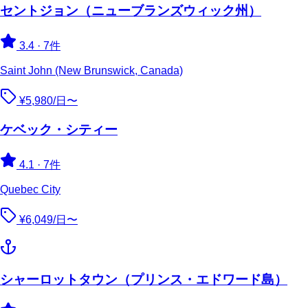
セントジョン（ニューブランズウィック州）
3.4
·
7件
Saint John (New Brunswick, Canada)
¥5,980/日〜
ケベック・シティー
4.1
·
7件
Quebec City
¥6,049/日〜
シャーロットタウン（プリンス・エドワード島）