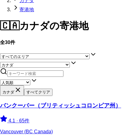
カナダ
寄港地
🇨🇦
カナダ
の寄港地
全30件
カナダ
すべてクリア
バンクーバー（ブリティッシュコロンビア州）
4.1
·
65件
Vancouver (BC Canada)