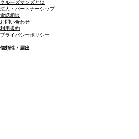
クルーズマンズとは
法人・パートナーシップ
電話相談
お問い合わせ
利用規約
プライバシーポリシー
信頼性・届出
総合旅行業務取扱管理者
資格保有
適格請求書発行事業者
T3011301023586