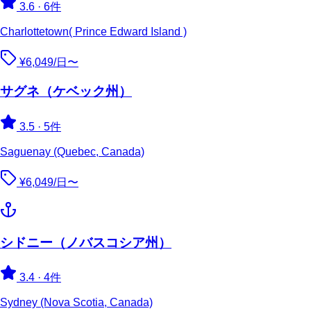
3.6
·
6件
Charlottetown( Prince Edward Island )
¥6,049/日〜
サグネ（ケベック州）
3.5
·
5件
Saguenay (Quebec, Canada)
¥6,049/日〜
シドニー（ノバスコシア州）
3.4
·
4件
Sydney (Nova Scotia, Canada)