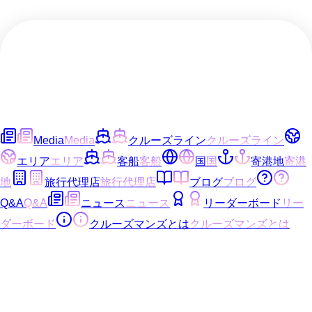
Media
Media
クルーズライン
クルーズライン
エリア
エリア
客船
客船
国
国
寄港地
寄港
地
旅行代理店
旅行代理店
ブログ
ブログ
Q&A
Q&A
ニュース
ニュース
リーダーボード
リー
ダーボード
クルーズマンズとは
クルーズマンズとは