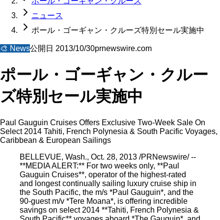
ポール・ゴーギャン・クルーズ
ニュース
ポール・ゴーギャン・クルーズ特別セール実施中
🎨
News
公開日
2013/10/30
prnewswire.com
ポール・ゴーギャン・クルー
ズ特別セール実施中
Paul Gauguin Cruises Offers Exclusive Two-Week Sale On
Select 2014 Tahiti, French Polynesia & South Pacific Voyages,
Caribbean & European Sailings
BELLEVUE, Wash., Oct. 28, 2013 /PRNewswire/ --
**MEDIA ALERT:** For two weeks only, **Paul
Gauguin Cruises**, operator of the highest-rated
and longest continually sailing luxury cruise ship in
the South Pacific, the m/s *Paul Gauguin*, and the
90-guest m/v *Tere Moana*, is offering incredible
savings on select 2014 **Tahiti, French Polynesia &
South Pacific** voyages aboard *The Gauguin*, and