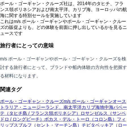
ポール・ゴーギャン・クルーズ社は、2014年のタヒチ、フラ
ンス領ポリネシアおよび南太平洋、カリブ海、ヨーロッパの航
海に関する特別セールを実施しています
これはm/s ポール・ゴーギャンやポール・ゴーギャン・クルー
ズの販促よりも、どの体験を前面に押し出しているかを見るニ
ュースです
旅行者にとっての意味
m/s ポール・ゴーギャンやポール・ゴーギャン・クルーズを検
討する旅行者にとって、ブランドや船内体験の方向性を把握す
る材料になります。
関連タグ
ポール・ゴーギャン・クルーズ
m/s ポール・ゴーギャン
オース
トラリア・ニュージーランド、南太平洋
カリブ海
地中海
パペー
テ（タヒチ島 / フランス領ポリネシア）
ロサンゼルス（サンペ
ドロ / ロングビーチ）
ボカス・デル・トーロ（コロン島）
フィ
リップスブルフ（セント・マーチン島）
チビタベッキア（ロー