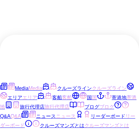
Media
Media
クルーズライン
クルーズライン
エリア
エリア
客船
客船
国
国
寄港地
寄港
地
旅行代理店
旅行代理店
ブログ
ブログ
Q&A
Q&A
ニュース
ニュース
リーダーボード
リー
ダーボード
クルーズマンズとは
クルーズマンズとは